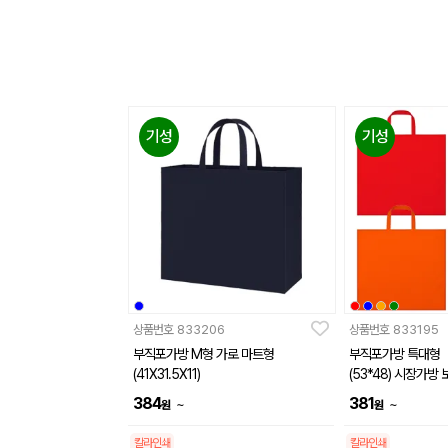
기성
기성
상품번호
833206
상품번호
833195
부직포가방 M형 가로 마트형
부직포가방 특대형
(41X31.5X11)
(53*48) 시장가방
인쇄제작가능
384
381
~
~
원
원
칼라인쇄
칼라인쇄