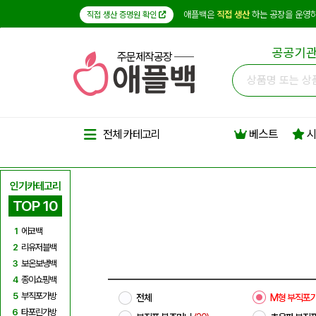
애플백은
직접 생산
하는 공장을 운영하
직접 생산 증명원 확인
공공기관
주문제작공장
베스트
시
전체 카테고리
인기카테고리
TOP 10
1
에코백
2
리유저블백
3
보온보냉백
4
종이쇼핑백
5
부직포가방
전체
M형 부직포
6
타포린가방