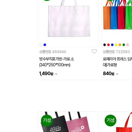
상품번호
450940
상품번호
722583
방수부직포가방-가로 소
로페리아 프레스 입체
(340*250*100mm)
대)가로형
1,490
840
~
~
원
원
기성
기성