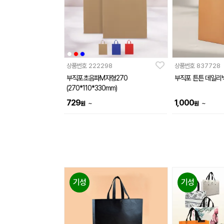
상품번호
222298
상품번호
837728
부직포초음파M자형270
부직포 튼튼 데일리
(270*110*330mm)
729
1,000
~
~
원
원
기성
기성