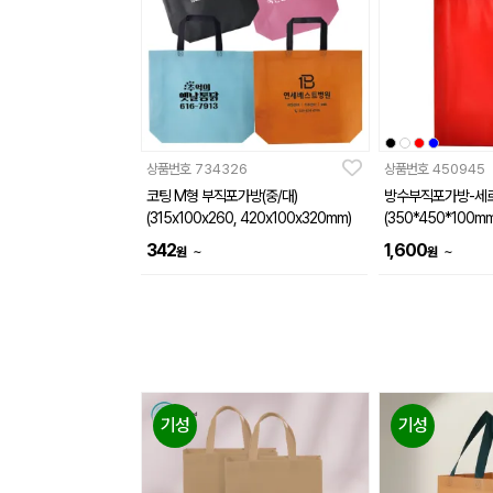
상품번호
734326
상품번호
450945
코팅 M형 부직포가방(중/대)
방수부직포가방-세로
(315x100x260, 420x100x320mm)
(350*450*100mm
342
1,600
~
~
원
원
기성
기성