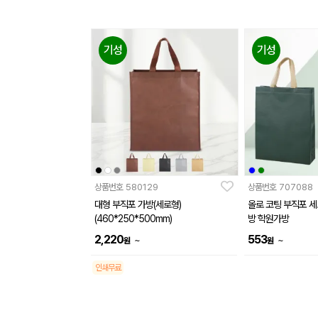
기성
기성
상품번호
580129
상품번호
707088
대형 부직포 가방(세로형)
올로 코팅 부직포 
(460*250*500mm)
방 학원가방
2,220
553
~
~
원
원
인쇄무료