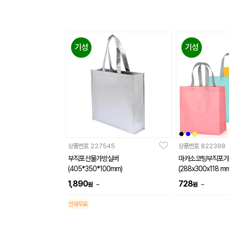
기성
기성
상품번호
227545
상품번호
822398
부직포선물가방실버
마카소코팅부직포가
(405*350*100mm)
(288x300x118 mm
1,890
728
~
~
원
원
인쇄무료