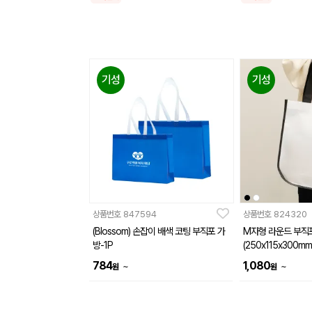
기성
기성
상품번호
847594
상품번호
824320
(Blossom) 손잡이 배색 코팅 부직포 가
M자형 라운드 부직
방-1P
(250x115x300mm
784
1,080
~
~
원
원