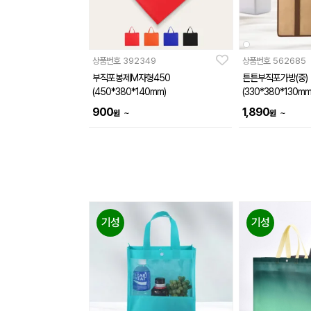
상품번호
392349
상품번호
562685
부직포봉제M자형450
튼튼부직포가방(중)
(450*380*140mm)
(330*380*130mm
900
1,890
~
~
원
원
기성
기성