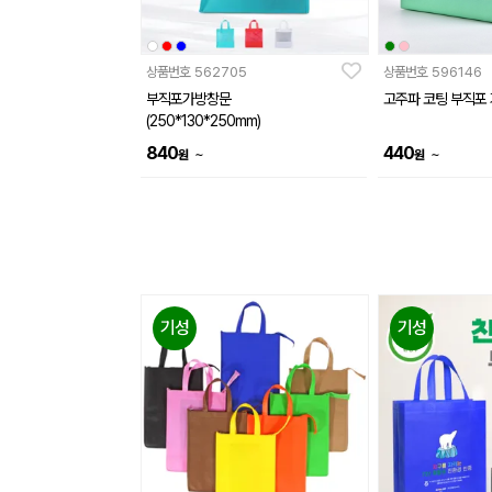
상품번호
562705
상품번호
596146
부직포가방창문
고주파 코팅 부직포
(250*130*250mm)
840
440
~
~
원
원
기성
기성