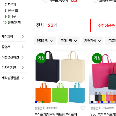
부직포 복주머니
(20)
초음파 부직
7
파우치
8
선물세트
9
장바구니
10
친환경가방
전체
123
개
추천상품순
제작과정
인쇄선택
구매수량
가격검색
무료
증명서
직접생산확인
기성
기성
디자인지원
제작공정앨범
상품번호
833205
상품번호
704899
부직포가방 M형 마트형 부직포백
85g 튼튼 부직포가방