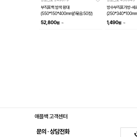
부직포백 밤색 왕대
방수부직포가방-세로
(550*150*400mm)(1묶음:50장)
(250*340*100mm
52,800
1,490
~
~
원
원
애플백 고객센터
문의 · 상담전화