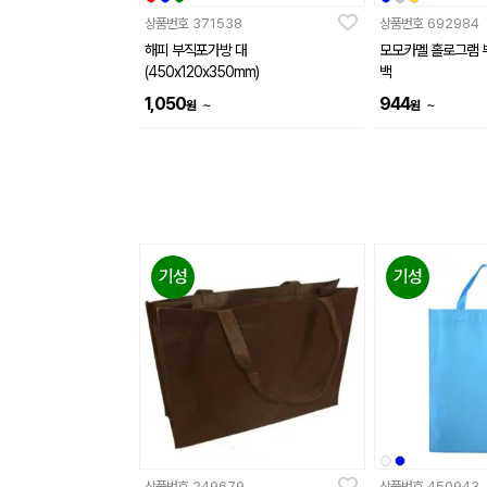
상품번호
371538
상품번호
692984
해피 부직포가방 대
모모카멜 홀로그램 
(450x120x350mm)
백
1,050
944
~
~
원
원
기성
기성
상품번호
249679
상품번호
450943