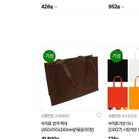
428
952
~
~
원
원
기성
기성
상품번호
249885
상품번호
833209
부직포 밤색 특대
부직포가방 미니
(450x150x340mm)(1묶음:50장)
(24X27) 시장가방
인쇄제작가능
41,800
174