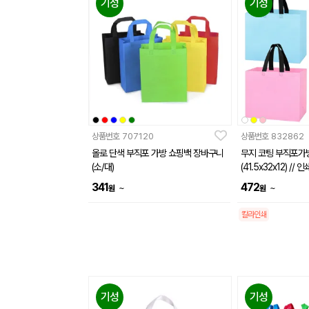
기성
기성
상품번호
707120
상품번호
832862
올로 단색 부직포 가방 쇼핑백 장바구니
무지 코팅 부직포가
(소/대)
(41.5x32x12) /
341
472
~
~
원
원
칼라인쇄
기성
기성