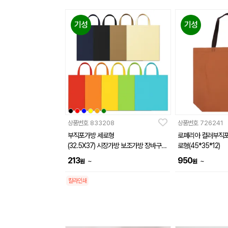
기성
기성
상품번호
833208
상품번호
726241
부직포가방 세로형
로페리아 컬러부직포
(32.5X37) 시장가방 보조가방 장바구니
로형(45*35*12)
// 인쇄제작가능
213
950
~
~
원
원
칼라인쇄