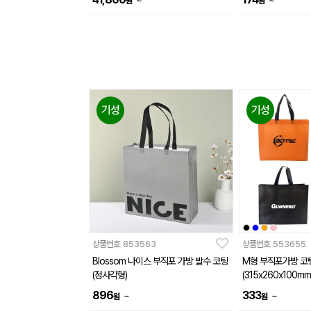
~
~
원
원
기성
기성
상품번호
853563
상품번호
553655
Blossom 나이스 부직포 가방 발수 코팅
M형 부직포가방 코
(정사각형)
(315x260x100mm
896
333
~
~
원
원