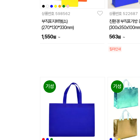
상품번호
598562
상품번호
522687
부직포지퍼형(소)
친환경 부직포가방 
(270*130*330mm)
(300x350x100mm
1,550
563
~
~
원
원
칼라인쇄
기성
기성