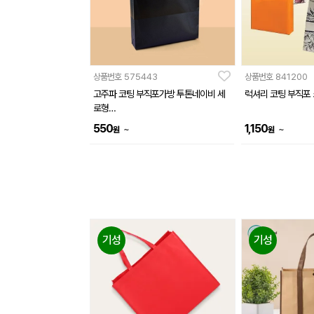
상품번호
575443
상품번호
841200
고주파 코팅 부직포가방 투톤네이비 세
럭셔리 코팅 부직포
로형
(320*380*110mm)
550
1,150
~
~
원
원
기성
기성