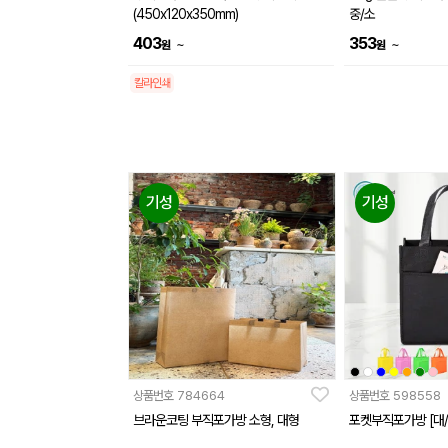
(450x120x350mm)
중/소
403
353
~
~
원
원
칼라인쇄
기성
기성
상품번호
784664
상품번호
598558
브라운코팅 부직포가방 소형, 대형
포켓부직포가방 [대/