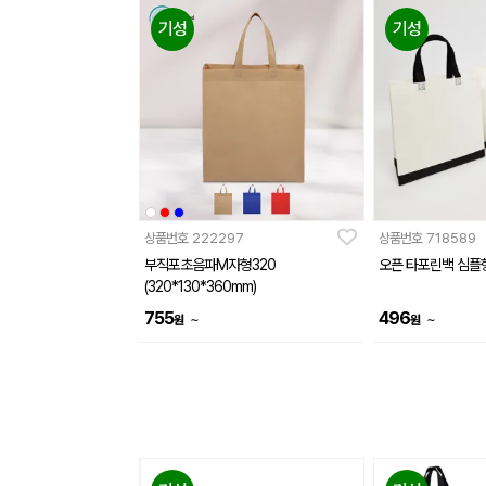
기성
기성
상품번호
222297
상품번호
718589
부직포초음파M자형320
오픈 타포린백 심플
(320*130*360mm)
755
496
~
~
원
원