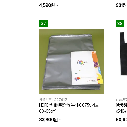
4,590원
~
931원
37
38
상품번호 :
237617
상품번호
HDPE 택배봉투(은색) (두께-0.075t, 가로
일반봉투(
60~65cm)
x540+
33,800원
~
60,9