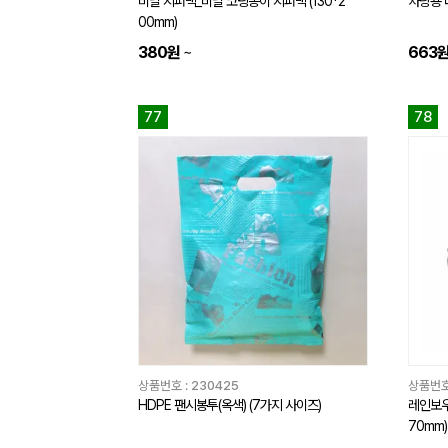
비닐 지퍼백_비닐 코팅종이 지퍼백 (130*2
차량용 
00mm)
380원
~
663
77
78
상품번호 :
230425
상품번호
HDPE 팬시봉투(옥색) (7가지 사이즈)
레인보우 
70mm)