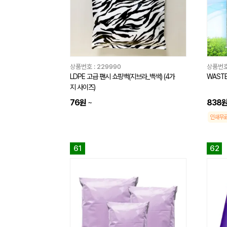
상품번호 :
229990
상품번호
LDPE 고급 팬시 쇼핑백(지브라_백색) (4가
WASTE
지 사이즈)
76원
~
838
인쇄무
61
62