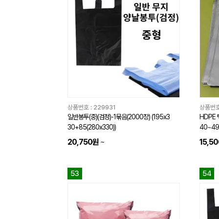
상품번호 :
229931
상품번호
일반봉투(중)(검정)-1묶음(2000장) (195x3
HDPE 
30+85(280x330))
40~49
20,750원
~
15,5
53
54