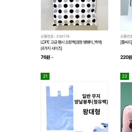
상품번호 :
230174
상품번호
LDPE 고급 팬시 쇼핑백(검정 떙떙이_백색)
[플씨드]
(4가지 사이즈)
76원
~
220
21
22