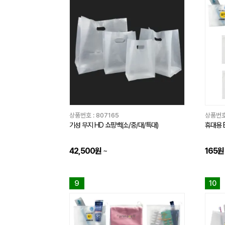
상품번호 :
807165
상품번호
기성 무지 HD 쇼핑백(소/중/대/특대)
휴대용 E
42,500원
~
165원
9
10