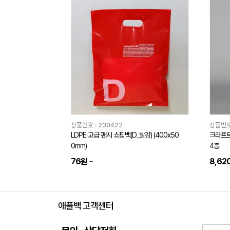
상품번호 :
230422
상품번호
LDPE 고급 팬시 쇼핑백(D_빨강) (400x50
크라프트
0mm)
4종
76원
~
8,62
애플백 고객센터