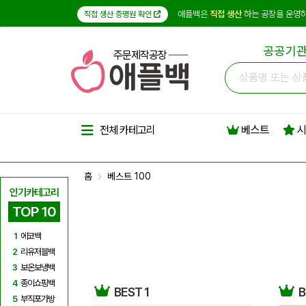
애플백은
직접 생산
하는 공장을 운영하
직접 생산 증명원 확인
공공기관
주문제작공장
베스트
시
전체 카테고리
홈
베스트 100
인기카테고리
TOP 10
1
에코백
2
리유저블백
3
보온보냉백
4
종이쇼핑백
BEST 1
B
5
부직포가방