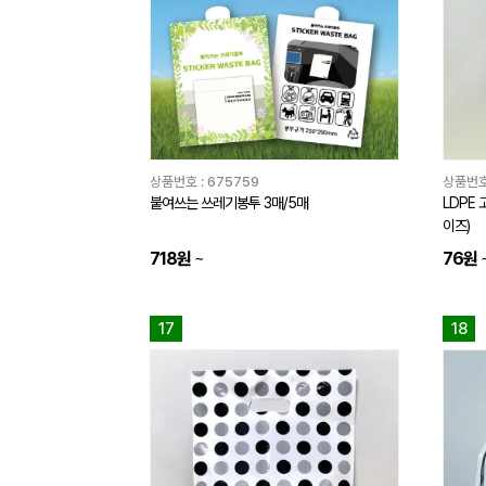
상품번호 :
675759
상품번호
붙여쓰는 쓰레기봉투 3매/5매
LDPE 
이즈)
718원
~
76원
17
18