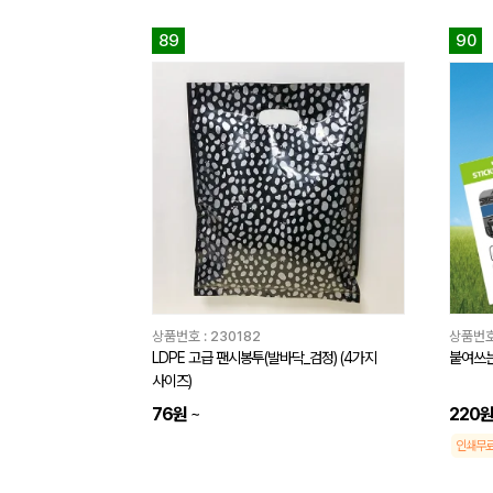
89
90
상품번호 :
230182
상품번호
LDPE 고급 팬시봉투(발바닥_검정) (4가지
붙여쓰는
사이즈)
76원
~
220
인쇄무