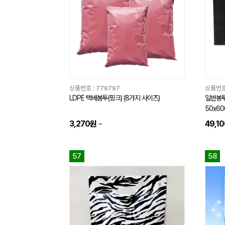
상품번호 :
779797
상품번호
LDPE 택배봉투(핑크) (8가지 사이즈)
일반봉투(
50x60
3,270원
~
49,1
57
58