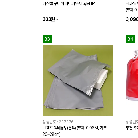
파스텔 구디백 미니파우치 S/M 1P
HDPE 
(두께 0
333원
~
3,09
33
34
상품번호 :
237376
상품번호
HDPE 택배봉투(은색) (두께-0.065t, 가로
두겹 주머
20~28cm)