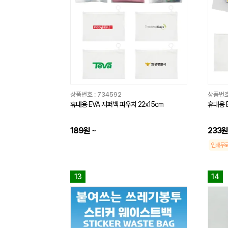
상품번호 :
734592
상품번호
휴대용 EVA 지퍼백 파우치 22x15cm
휴대용 E
189원
~
233원
인쇄무
13
14