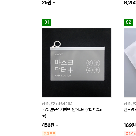
25원
~
8,25
81
82
상품번호 :
464283
상품번호
PVC반투명 지퍼백-원형고리(210*130m
반투명 E
m)
456원
~
189원
인쇄무료
칼라인