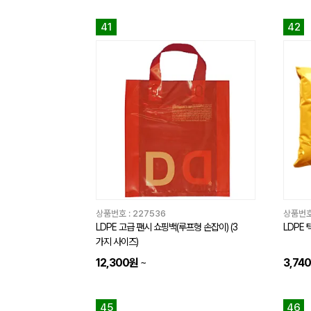
41
42
상품번호 :
227536
상품번호
LDPE 고급 팬시 쇼핑백(루프형 손잡이) (3
LDPE 
가지 사이즈)
12,300원
~
3,74
45
46