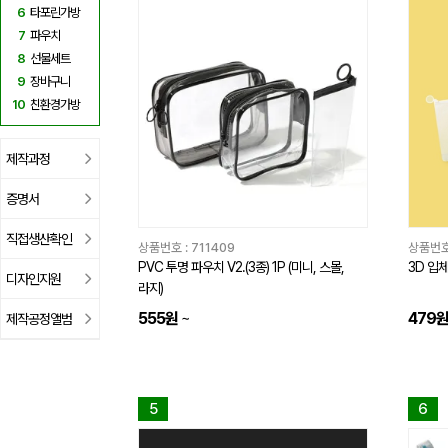
6
타포린가방
7
파우치
8
선물세트
9
장바구니
10
친환경가방
제작과정
증명서
직접생산확인
상품번호 :
711409
상품번호
PVC 투명 파우치 V2.(3종) 1P (미니, 스몰,
3D 입체
디자인지원
라지)
555원
~
479
제작공정앨범
5
6