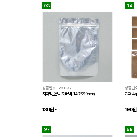
93
94
상품번호 :
261137
상품번호
지퍼백_은박 지퍼백 (140*210mm)
지퍼백/
130원
~
190원
97
98