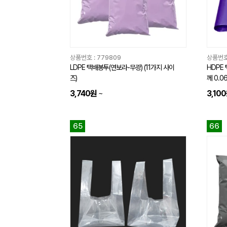
상품번호 :
779809
상품번호
LDPE 택배봉투(연보라-무광) (11가지 사이
HDPE 
즈)
께 0.0
3,740원
~
3,10
65
66