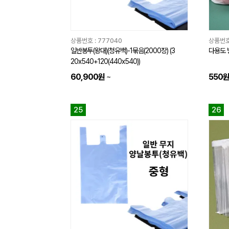
상품번호 :
777040
상품번호
일반봉투(왕대)(청유백)-1묶음(2000장) (3
다용도 
20x540+120(440x540))
60,900원
~
550
25
26