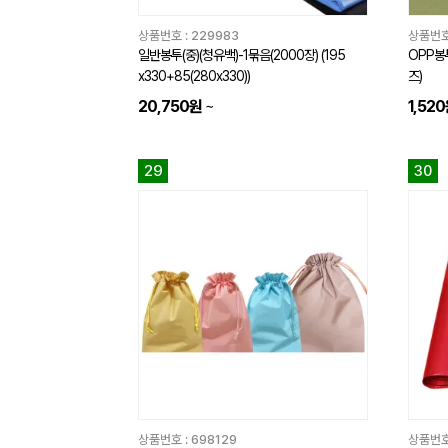
상품번호 :
229983
상품번호
일반봉투(중)(청유백)-1묶음(2000장) (195
OPP봉투
x330+85(280x330))
즈)
20,750원
~
1,52
29
30
상품번호 :
698129
상품번호