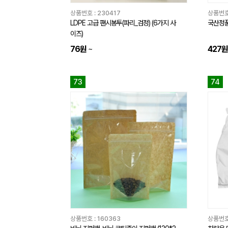
상품번호 :
230417
상품번호
LDPE 고급 팬시봉투(파리_검정) (6가지 사
국산정품
이즈)
76원
~
427원
73
74
상품번호 :
160363
상품번호