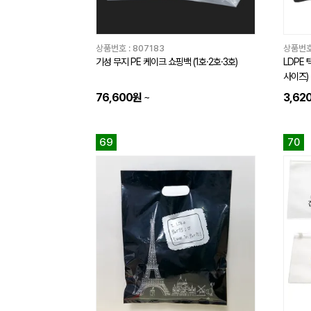
상품번호 :
807183
상품번호
기성 무지 PE 케이크 쇼핑백 (1호·2호·3호)
LDPE 
사이즈)
76,600원
~
3,62
69
70