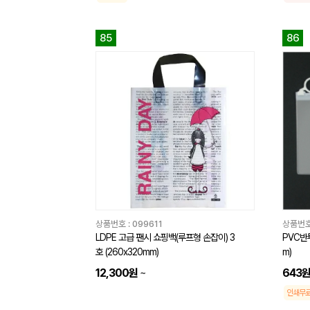
85
86
상품번호 :
099611
상품번호
LDPE 고급 팬시 쇼핑백(루프형 손잡이) 3
PVC반
호 (260x320mm)
m)
12,300원
~
643
인쇄무