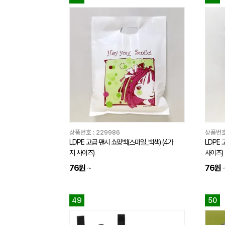
상품번호 :
229986
상품번호
LDPE 고급 팬시 쇼핑백(스마일_백색) (4가
LDPE 
지 사이즈)
사이즈)
76원
~
76원
49
50