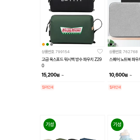
상품번호
799154
상품번호
762768
고급 옥스포드 워시백 방수 파우치 Z29
스퀘어 노트북 파우
0
15,200
10,600
~
~
원
원
칼라인쇄
칼라인쇄
기성
기성