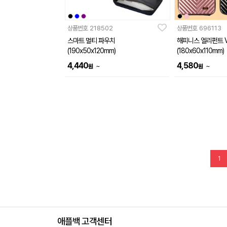
상품번호
218502
상품번호
696113
스마트 멀티 파우치
해피니스 엘리펀트 
(190x50x120mm)
(180x60x110mm)
4,440
4,580
~
~
원
원
1
애플백 고객센터