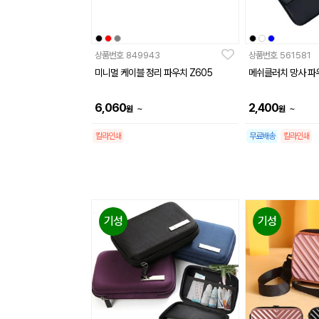
상품번호
849943
상품번호
561581
미니멀 케이블 정리 파우치 Z605
메쉬클러치 망사 파
6,060
2,400
~
~
원
원
칼라인쇄
무료배송
칼라인쇄
기성
기성