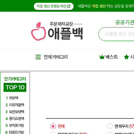
애플백은
직접 생산
하는 공장을 운영하
직접 생산 증명원 확인
공공기관
주문제작공장
베스트
시
전체 카테고리
인기카테고리
TOP 10
1
에코백
2
리유저블백
3
보온보냉백
4
종이쇼핑백
5
부직포가방
전체
면 파우치
(17
6
타포린가방