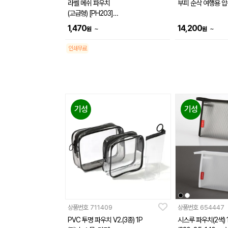
라벨 메쉬 파우치
부피 순삭 여행용 압
(고급형) [PH203]
(235x180mm)
1,470
14,200
~
~
원
원
인쇄무료
기성
기성
상품번호
711409
상품번호
654447
PVC 투명 파우치 V2.(3종) 1P
시스루 파우치(2색) 