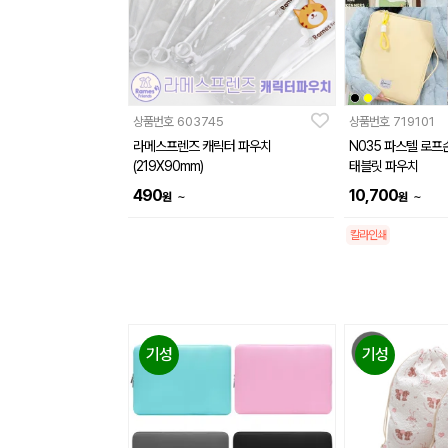
상품번호
603745
상품번호
719101
라메스프렌즈 캐릭터 파우치
N035 파스텔 로
(219X90mm)
태블릿 파우치
490
10,700
~
~
원
원
칼라인쇄
기성
기성