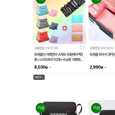
상품번호
793738
상품번호
550925
트래블잇 여행준비 A세트 6종(메쉬백3
트래블 파우치 3P(대
종+시크릿파우치2종+수납왕 여행파우
치)
8,030
2,990
~
~
원
원
덤증정 +
기성
기성