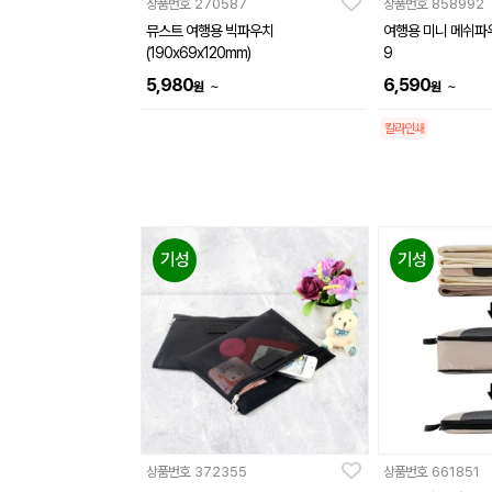
상품번호
270587
상품번호
858992
뮤스트 여행용 빅파우치
여행용 미니 메쉬파
(190x69x120mm)
9
5,980
6,590
~
~
원
원
칼라인쇄
기성
기성
상품번호
372355
상품번호
661851