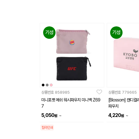
기성
기성
상품번호
858985
상품번호
779665
미니포켓 메쉬 워시파우치 미니백 Z69
[Blossom] 캔디
7
파우치
5,050
4,220
~
~
원
원
칼라인쇄