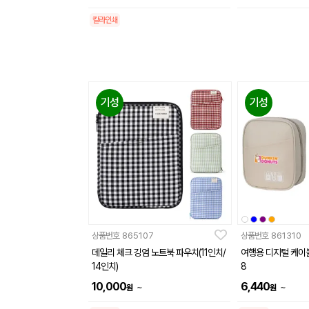
칼라인쇄
기성
기성
상품번호
865107
상품번호
861310
데일리 체크 깅엄 노트북 파우치(11인치/
여행용 디지털 케이블
14인치)
8
10,000
6,440
~
~
원
원