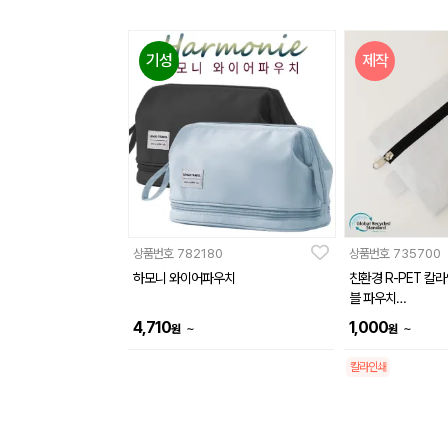
기성
제작
상품번호
782180
상품번호
735700
하모니 와이어파우치
친환경 R-PET 칼
블 파우치
(180x135mm)
4,710
1,000
~
~
원
원
칼라인쇄