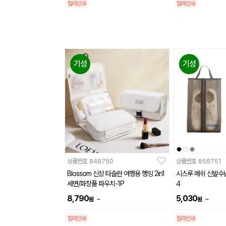
칼라인쇄
칼라인쇄
기성
기성
상품번호
848750
상품번호
856751
Blossom 신상 타슬란 여행용 행잉 2in1
시스루 메쉬 신발수납
세면/화장품 파우치-1P
4
8,790
5,030
~
~
원
원
칼라인쇄
칼라인쇄