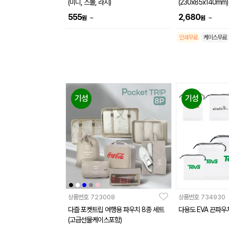
(미니, 스몰, 라지)
(230x85x140mm)
555
2,680
~
~
원
원
인쇄무료
케이스무료
기성
기성
상품번호
723008
상품번호
734930
다즐 포켓트립 여행용 파우치 8종 세트
다용도 EVA 끈파우
(고급선물케이스포함)