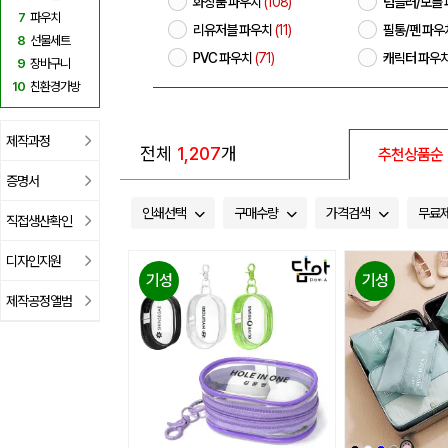
화장품 파우치
(108)
텀블러/보틀
7
파우치
리유저블 파우치
(11)
필통/펜 파우
8
선물세트
PVC 파우치
(71)
캐릭터 파우
9
장바구니
10
친환경가방
제작과정
전체
1,207
개
추천상품순
증명서
인쇄선택
구매수량
가격검색
무료
직접생산확인
디자인지원
기성
기성
제작공정앨범