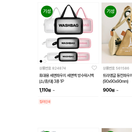
기성
기성
상품번호
824874
상품번호
561586
휴대용 세면파우치 세면백 방수워시백
트라앵글 동전파우
(소/중/대) 3종 1P
(90x90x90mm)
1,110
900
~
~
원
원
칼라인쇄