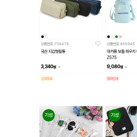
상품번호
706479
상품번호
855945
국산 지갑형필통
마카롱 보틀 파우치
Z575
3,340
9,080
~
~
원
원
인쇄무료
칼라인쇄
기성
기성