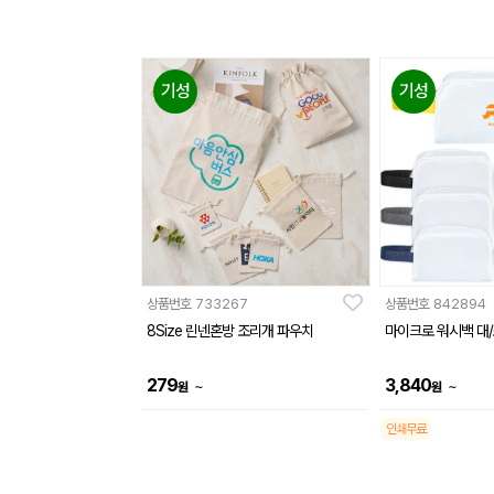
기성
기성
상품번호
733267
상품번호
842894
8Size 린넨혼방 조리개 파우치
마이크로 워시백 대
279
3,840
~
~
원
원
인쇄무료