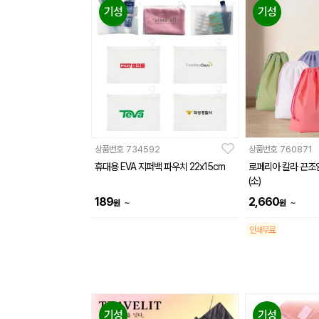
기성
기성
상품번호
734592
상품번호
760871
휴대용 EVA 지퍼백 파우치 22x15cm
로페리아 칼라 끈조
(소)
189
2,660
~
~
원
원
인쇄무료
기성
기성