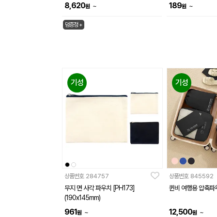
8,620
189
~
~
원
원
덤증정 +
기성
기성
상품번호
284757
상품번호
845592
무지 면 사각 파우치 [PH173]
퀸비 여행용 압축파
(190x145mm)
961
12,500
~
~
원
원