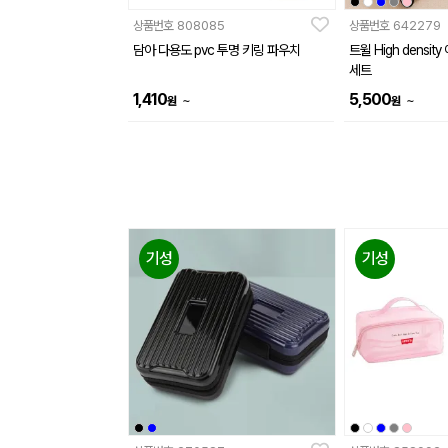
상품번호
808085
상품번호
642279
담아 다용도 pvc 투명 키링 파우치
트윌 High densi
세트
1,410
5,500
~
~
원
원
기성
기성