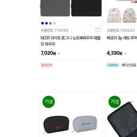
상품번호
719094
상품번호
794643
N031 라이트 포그니 노트북파우치 태블
복조리 3p 세트 주머니
릿 파우치
7,020
4,330
~
~
원
원
칼라인쇄
무료배송
케이스무료
기성
기성