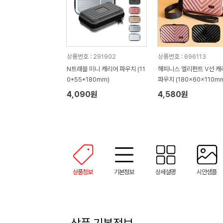
상품번호 : 291902
상품번호 : 696113
N트래블 미니 캐리어 파우치 (11
해피니스 엘리펀트 V선 캐
0*55*180mm)
파우치 (180x60x110m
4,090원
4,580원
상품정보
기본정보
상세설명
시안샘플