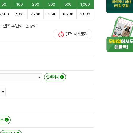
50
100
200
300
500
1,000
7,500
7,330
7,200
7,090
6,980
6,880
) (발주 후/난이도별 상이)
견적 히스토리
인쇄예시
이스