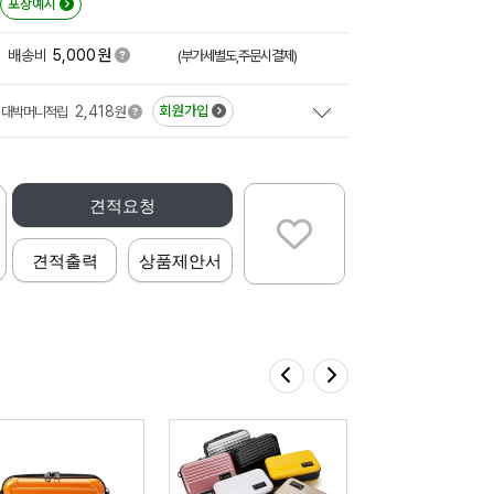
포장예시
원
배송비
5,000
(부가세별도,주문시결제)
2,418
회원가입
대박머니적립
원
견적요청
견적출력
상품제안서