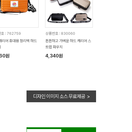
호 : 762759
상품번호 : 830060
캐리어 휴대용 정리백 하드
튼튼하고 가벼운 하드 캐리어 스
치
트랩 파우치
660원
4,340원
디자인 이미지 소스 무료제공 >