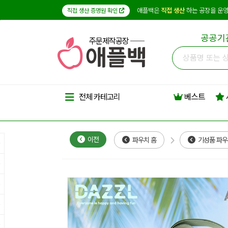
애플백은
직접 생산
하는 공장을 운영
직접 생산 증명원 확인
공공기
주문제작공장
베스트
전체 카테고리
이전
파우치 홈
기성품 파