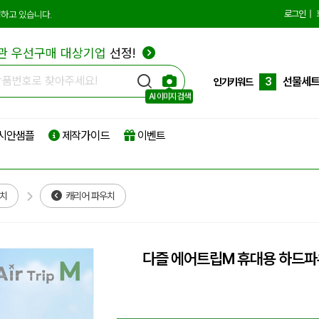
10
더스트
로그인
|
하고 있습니다.
1
에코백
관 우선구매 대상기업
선정!
2
종이쇼
3
선물세
인기키워드
AI 이미지 검색
4
부직포
시안샘플
제작가이드
이벤트
5
타포린
6
리유저
7
파우치
우치
캐리어 파우치
8
보온보
9
친환경
다즐 에어트립M 휴대용 하드
10
더스트
1
에코백