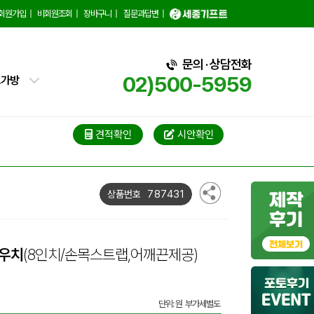
백
회원가입
|
비회원조회
|
장바구니
|
질문과답변
|
핑백
문의 · 상담전화
02)500-5959
트가방
가방
가방
견적확인
시안확인
블백
787431
상품번호
냉백
가방
파우치
(8인치/손목스트랩,어깨끈제공)
백
단위: 원 부가세별도