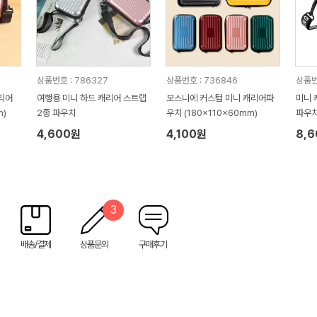
상품번호 : 786327
상품번호 : 736846
상품번
리어
여행용 미니 하드 캐리어 스트랩
모스니에 커스텀 미니 캐리어파
미니 
m)
2종 파우치
우치 (180x110x60mm)
파우
4,600원
4,100원
8,
3
배송/결제
상품문의
구매후기