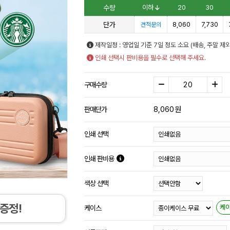
수량
이하
20
30
단가
8,060
7,730
견적문의
제작일정 : 영업일 기준 7일 정도 소요 (배송, 주말 제외
인쇄 선택시 판비용을 필수로 선택해 주세요.
구매수량
8,060
원
판매단가
인쇄 선택
인쇄 판비용
색상 선택
증정!
케
케이스