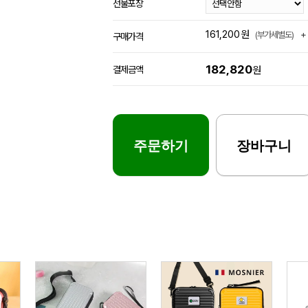
선물포장
161,200
원
+
(부가세별도)
구매가격
182,820
결제금액
원
주문하기
장바구니