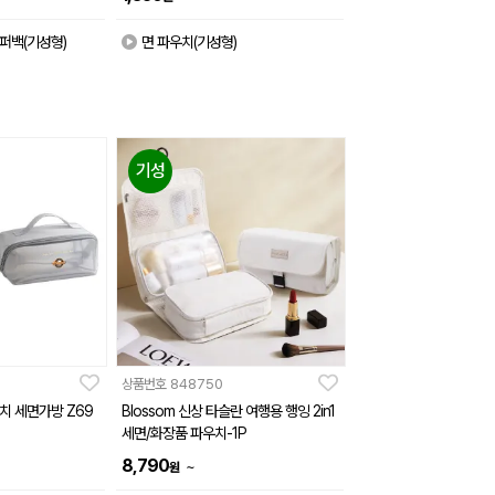
퍼백(기성형)
면 파우치(기성형)
기성
상품번호
848750
치 세면가방 Z69
Blossom 신상 타슬란 여행용 행잉 2in1
세면/화장품 파우치-1P
8,790
~
원