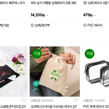
 파우치 복주머니 6가
부피 순삭 여행용 압축파우치 6종 세트
3D 입체 파우치 4종 
14,200
479
~
~
원
원
(기성)
압축/정리백
PVC 파우치
기성
기성
5
상품번호
659996
상품번호
711409
급형) [PH203] (23
오코텍스리사이클 미르셔링 파우치 (21
PVC 투명 파우치 V2.(