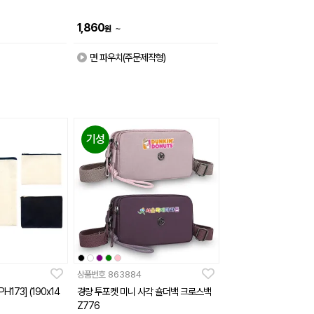
1,860
~
원
면 파우치(주문제작형)
기성
상품번호
863884
H173] (190x14
경량 투포켓 미니 사각 숄더백 크로스백
Z776