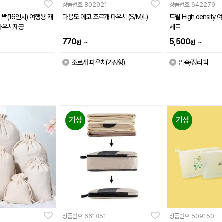
6
상품번호
802921
상품번호
642279
백(16인치) 여행용 캐
다용도 에코 조르개 파우치 (S/M/L)
트윌 High densit
파우치제공
세트
770
5,500
~
~
원
원
조르개 파우치(기성형)
압축/정리백
기성
기성
상품번호
661851
상품번호
509150