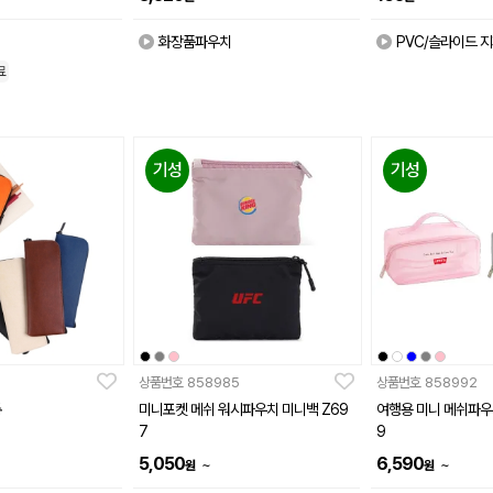
화장품파우치
PVC/슬라이드 지
료
기성
기성
상품번호
858985
상품번호
858992
통
미니포켓 메쉬 워시파우치 미니백 Z69
여행용 미니 메쉬파우
7
9
5,050
6,590
~
~
원
원