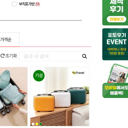
부직포가방
(9)
은가격순
초기화
기성