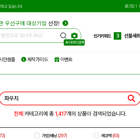
1
에코백
로그인
|
하고 있습니다.
2
종이쇼
관 우선구매 대상기업
선정!
3
선물세
인기키워드
4
부직포
AI 이미지 검색
5
타포린
시안샘플
제작가이드
이벤트
6
리유저
7
파우치
8
보온보
9
친환경
10
더스트
전체
카테고리에 총
1,417
개의 상품이 검색되었습니다.
1
에코백
72)
가방/배낭
(297)
에코백
(63)