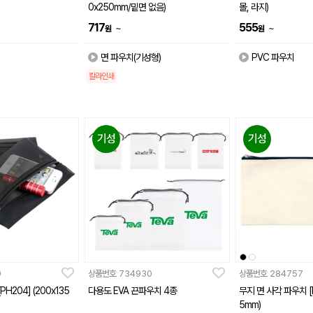
0x250mm/밑면 없음)
몰, 라지)
717
555
~
~
원
원
면 파우치(기성형)
PVC 파우치
칼라인쇄
기성
기성
9
상품번호
734930
상품번호
284757
H204] (200x135
다용도 EVA 끈파우치 4종
무지 면 사각 파우치 [P
5mm)