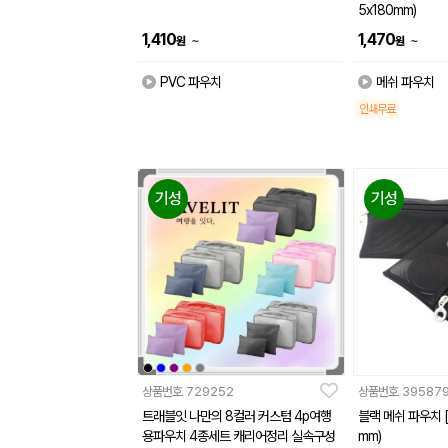
5x180mm)
1,410
1,470
~
~
원
원
PVC 파우치
메쉬 파우치
인쇄무료
기성
기성
상품번호
729252
상품번호
39587
트래블잇 나만의 8컬러 커스텀 4p여행
블랙 메쉬 파우치 [P
용파우치 4종세트 캐리어정리 실속구성
mm)