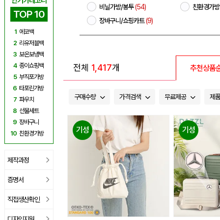
인기카테고리
비닐가방/봉투
(54)
친환경가방
TOP 10
장바구니/쇼핑카트
(9)
1
에코백
2
리유저블백
3
보온보냉백
4
종이쇼핑백
전체
1,417
개
추천상품
5
부직포가방
6
타포린가방
구매수량
가격검색
무료제공
제
7
파우치
8
선물세트
9
장바구니
기성
기성
10
친환경가방
제작과정
증명서
직접생산확인
디자인지원