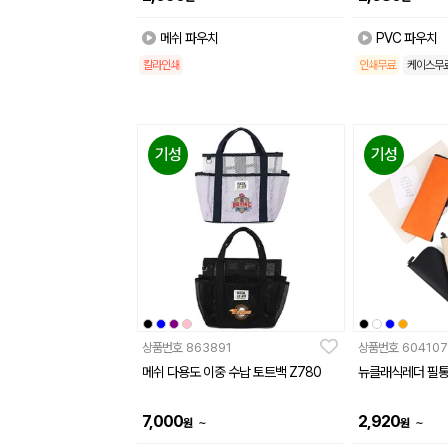
메쉬 파우치
PVC 파우치
칼라인쇄
인쇄무료
케이스무
기성
기성
상품번호
863891
상품번호
604107
메쉬 다용도 이중 수납 토트백 Z780
뉴클래식레더 필
7,000
2,920
~
~
원
원