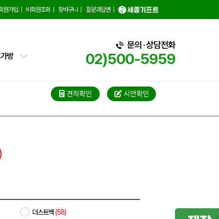
회원가입
|
비회원조회
|
장바구니
|
질문과답변
|
핑백
문의 · 상담전화
트가방
02)500-5959
가방
가방
견적확인
시안확인
블백
냉백
가방
백
더스트백
(58)