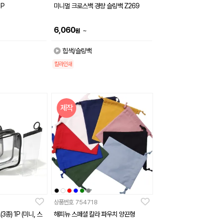
1P
미니멀 크로스백 경량 슬링백 Z269
6,060
~
원
힙색/슬링백
칼라인쇄
제작
상품번호
754718
3종) 1P (미니, 스
해피뉴 스페셜 칼라 파우치 양끈형