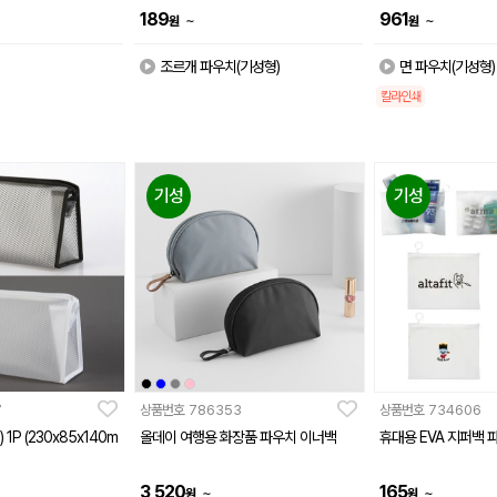
189
961
~
~
원
원
조르개 파우치(기성형)
면 파우치(기성형)
칼라인쇄
기성
기성
7
상품번호
786353
상품번호
734606
1P (230x85x140m
올데이 여행용 화장품 파우치 이너백
휴대용 EVA 지퍼백 파
3,520
165
~
~
원
원