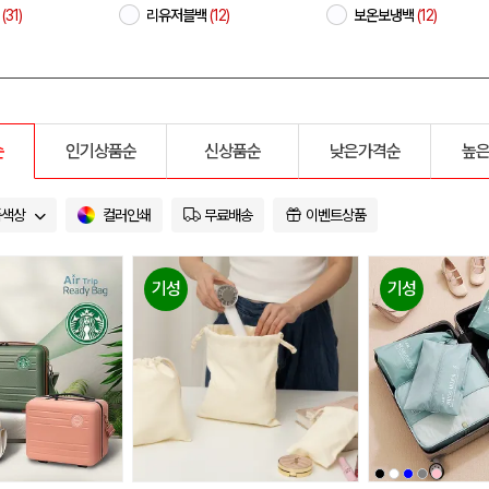
(31)
리유저블백
(12)
보온보냉백
(12)
순
인기상품순
신상품순
낮은가격순
높
품색상
컬러인쇄
무료배송
이벤트상품
기성
기성