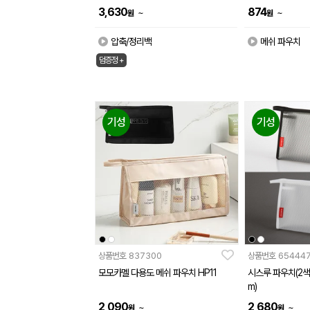
3,630
874
~
~
원
원
압축/정리백
메쉬 파우치
덤증정 +
기성
기성
상품번호
837300
상품번호
65444
모모카멜 다용도 메쉬 파우치 HP11
시스루 파우치(2색) 
m)
2,090
2,680
~
~
원
원