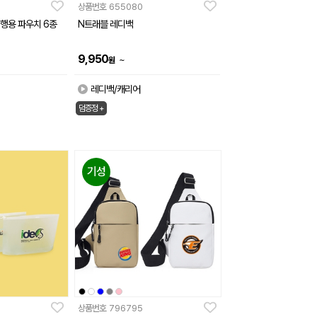
상품번호
655080
y 여행용 파우치 6종
N트래블 레디백
9,950
~
원
레디백/캐리어
덤증정 +
기성
상품번호
796795