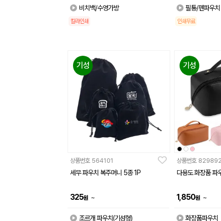
비치백/수영가방
필통/펜파우치
칼라인쇄
인쇄무료
기성
기성
상품번호
564101
상품번호
82989
세무 파우치 복주머니 5종 1P
다용도 화장품 파우
325
1,850
~
~
원
원
조르개 파우치(기성형)
화장품파우치