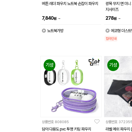
버튼 레더 파우치 노트북 손잡이 파우치
광목 무지 면 미니
지사이즈
7,840
278
~
~
원
원
노트북가방
에코형 더스트백
칼라인쇄
기성
기성
상품번호
808085
상품번호
37235
담아 다용도 pvc 투명 키링 파우치
라벨 메쉬 파우치 (고