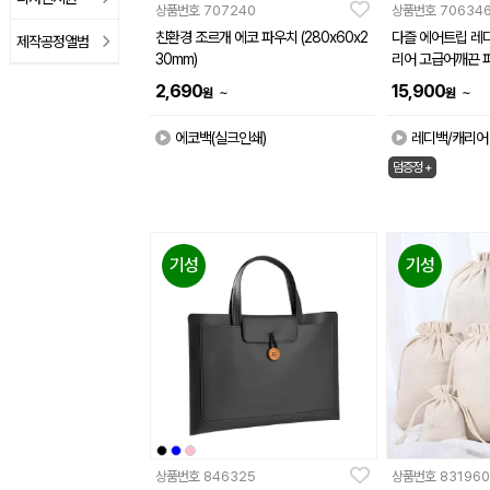
상품번호
707240
상품번호
70634
친환경 조르개 에코 파우치 (280x60x2
다즐 에어트립 레디
제작공정앨범
30mm)
리어 고급어깨끈 
2,690
15,900
~
~
원
원
에코백(실크인쇄)
레디백/캐리어
덤증정 +
기성
기성
상품번호
846325
상품번호
831960