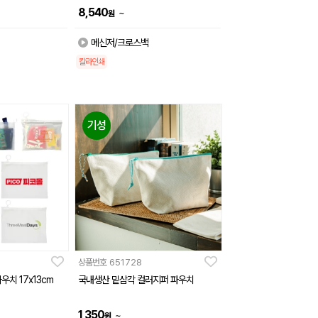
8,540
~
원
메신저/크로스백
칼라인쇄
기성
상품번호
651728
우치 17x13cm
국내생산 밑삼각 컬러지퍼 파우치
1,350
~
원