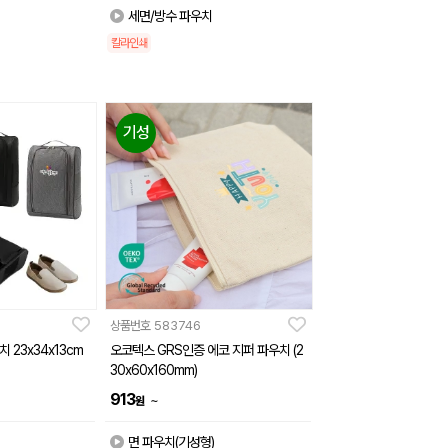
세면/방수 파우치
칼라인쇄
기성
상품번호
583746
 23x34x13cm
오코텍스 GRS인증 에코 지퍼 파우치 (2
30x60x160mm)
913
~
원
면 파우치(기성형)