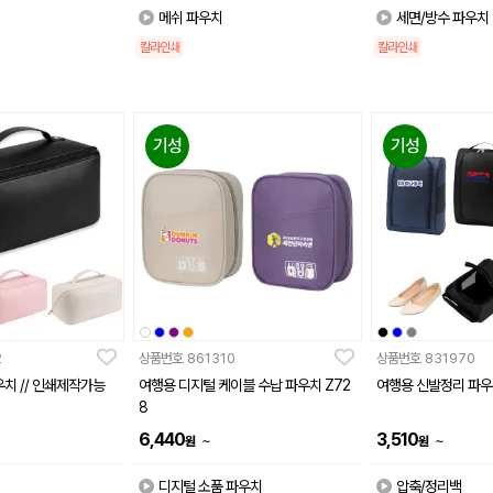
메쉬 파우치
세면/방수 파우치
칼라인쇄
칼라인쇄
기성
기성
2
상품번호
861310
상품번호
831970
치 // 인쇄제작가능
여행용 디지털 케이블 수납 파우치 Z72
여행용 신발정리 파우치
8
6,440
3,510
~
~
원
원
디지털 소품 파우치
압축/정리백