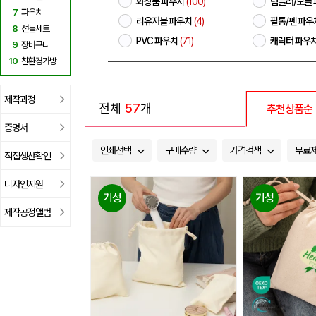
화장품 파우치
(100)
텀블러/보틀
7
파우치
리유저블 파우치
(4)
필통/펜 파우
8
선물세트
PVC 파우치
(71)
캐릭터 파우
9
장바구니
10
친환경가방
제작과정
전체
57
개
추천상품순
증명서
인쇄선택
구매수량
가격검색
무료
직접생산확인
디자인지원
기성
기성
제작공정앨범