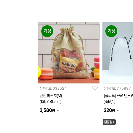
기성
기성
상품번호
633524
상품번호
775897
린넨 파우치(M)
[플씨드] EVA 반투
(130x180mm)
(S/M/L)
2,580
220
~
~
원
원
덤증정 +