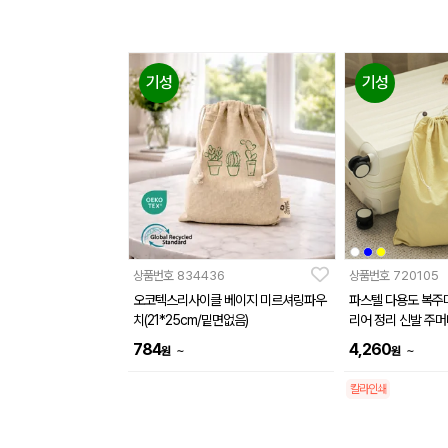
기성
기성
상품번호
834436
상품번호
720105
오코텍스리사이클 베이지 미르셔링파우
파스텔 다용도 복주
치(21*25cm/밑면없음)
리어 정리 신발 주머
784
4,260
~
~
원
원
칼라인쇄