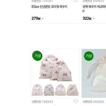
상품번호
733267
상품번호
559832
8Size 린넨혼방 조리개 파우치
광목 파우치 에코파우치 복주머니 
P
279
322
~
~
원
원
기성
기성
상품번호
794643
상품번호
655903