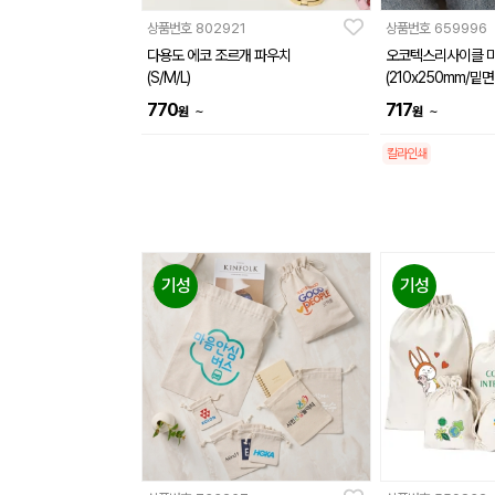
상품번호
802921
상품번호
659996
다용도 에코 조르개 파우치
오코텍스리사이클 
(S/M/L)
(210x250mm/밑면
770
717
~
~
원
원
칼라인쇄
기성
기성