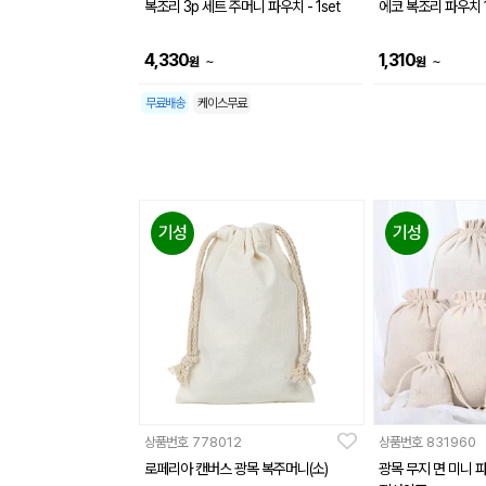
복조리 3p 세트 주머니 파우치 - 1set
에코 복조리 파우치 1
4,330
1,310
~
~
원
원
무료배송
케이스무료
기성
기성
상품번호
778012
상품번호
831960
로페리아 캔버스 광목 복주머니(소)
광목 무지 면 미니 