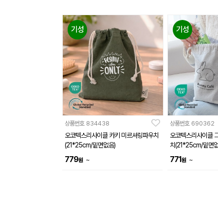
기성
기성
상품번호
834438
상품번호
690362
오코텍스리사이클 카키 미르셔링파우치
오코텍스리사이클 
(21*25cm/밑면없음)
치(21*25cm/밑면
779
771
~
~
원
원