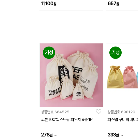
11,100
657
~
~
원
원
기성
기성
상품번호
664525
상품번호
698129
코튼 100% 스트링 파우치 9종 1P
파스텔 구디백 미니파
278
333
~
~
원
원