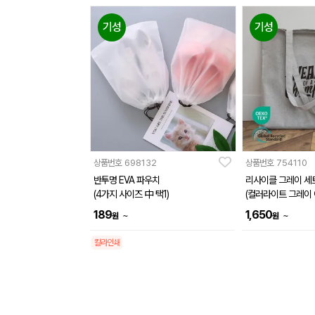
기성
기성
상품번호
698132
상품번호
754110
반투명 EVA 파우치
리사이클 그레이 세
(4가지 사이즈 中 택1)
(컬러라이트 그레이 
파우치 그레이)
189
1,650
~
~
원
원
칼라인쇄