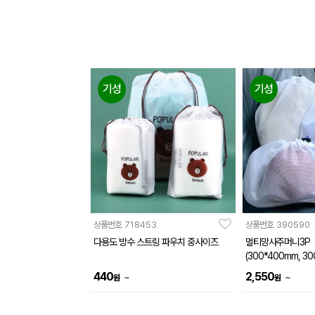
기성
기성
상품번호
718453
상품번호
390590
다용도 방수 스트링 파우치 중사이즈
멀티망사주머니3P
(300*400mm, 30
00mm)
440
2,550
~
~
원
원