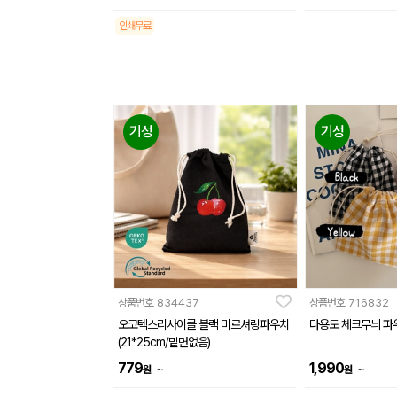
인쇄무료
기성
기성
상품번호
834437
상품번호
716832
오코텍스리사이클 블랙 미르셔링파우치
다용도 체크무늬 파
(21*25cm/밑면없음)
779
1,990
~
~
원
원