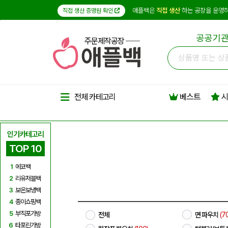
애플백은
직접 생산
하는 공장을 운영하
직접 생산 증명원 확인
공공기관
주문제작공장
베스트
시
전체 카테고리
인기카테고리
TOP 10
1
에코백
2
리유저블백
3
보온보냉백
4
종이쇼핑백
5
부직포가방
전체
면 파우치
(70
6
타포린가방