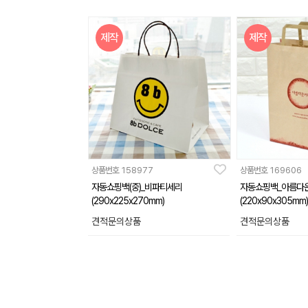
제작
제작
상품번호
158977
상품번호
169606
자동쇼핑백(중)_비파티세리
자동쇼핑백_아름다
(290x225x270mm)
(220x90x305mm)
견적문의상품
견적문의상품