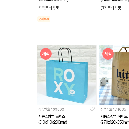
견적문의상품
견적문의상품
인쇄무료
제작
제작
상품번호
169600
상품번호
174635
자동쇼핑백_로렉스
자동쇼핑백_하이트
(310x110x290mm)
(270x120x350mm