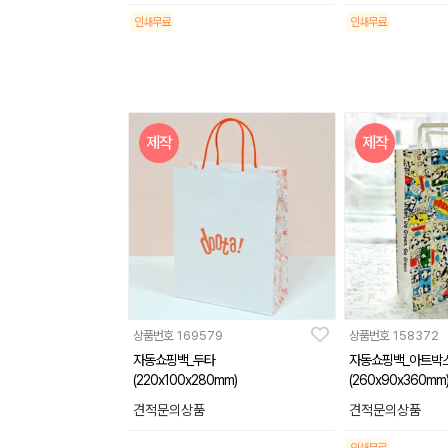
인쇄무료
인쇄무료
제작
제작
상품번호
169579
상품번호
158372
자동쇼핑백_두타
자동쇼핑백_아트박
(220x100x280mm)
(260x90x360mm
견적문의상품
견적문의상품