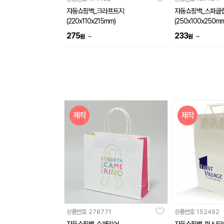
자동쇼핑백_크라프트지
자동쇼핑백_스파클
(220x110x215mm)
(250x100x250mm
275
233
~
~
원
원
제작
제작
상품번호
278771
상품번호
152492