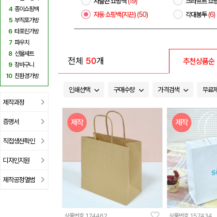
사출끈 쇼핑백
(19)
크라프트 쇼
4
종이쇼핑백
자동 쇼핑백(지끈)
(50)
각대봉투
(6)
5
부직포가방
6
타포린가방
7
파우치
8
선물세트
전체
50
개
추천상품순
9
장바구니
10
친환경가방
인쇄선택
구매수량
가격검색
무료
제작과정
증명서
제작
제작
직접생산확인
디자인지원
제작공정앨범
상품번호
174462
상품번호
157434