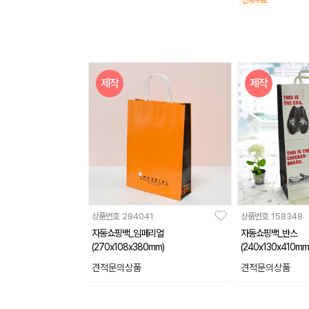
인쇄무료
제작
제작
상품번호
284041
상품번호
158348
자동쇼핑백_임페리얼
자동쇼핑백_반스
(270x108x380mm)
(240x130x410mm
견적문의상품
견적문의상품