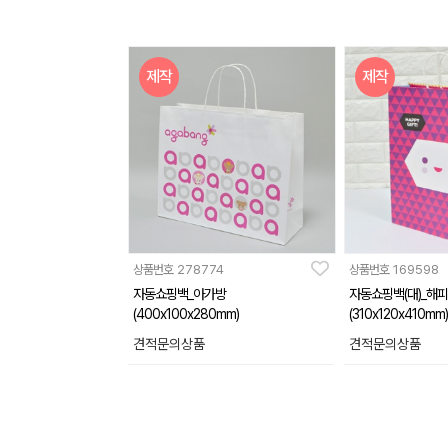
제작
제작
상품번호
278774
상품번호
169598
자동쇼핑백_아가방
자동쇼핑백(대)_해피
(400x100x280mm)
(310x120x410mm)
견적문의상품
견적문의상품