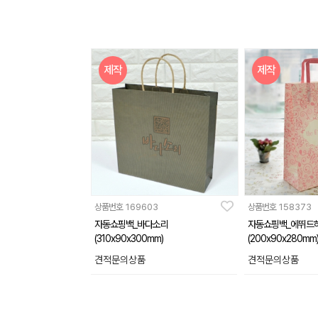
제작
제작
상품번호
169603
상품번호
158373
자동쇼핑백_바다소리
자동쇼핑백_에뛰드
(310x90x300mm)
(200x90x280mm
견적문의상품
견적문의상품