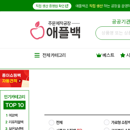
애플백은
직접 생산
하는 공장을 운영하
직접 생산 증명원 확인
공공기관
주문제작공장
베스트
시
전체 카테고리
인기카테고리
TOP 10
1
에코백
2
리유저블백
전체
가로형 쇼핑
3
보온보냉백