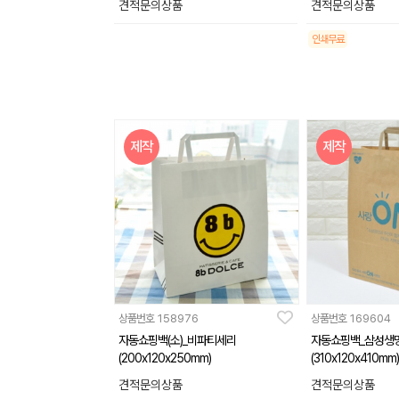
견적문의상품
견적문의상품
인쇄무료
제작
제작
상품번호
158976
상품번호
169604
자동쇼핑백(소)_비파티세리
자동쇼핑백_삼성생
(200x120x250mm)
(310x120x410mm)
견적문의상품
견적문의상품