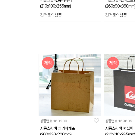
자동쇼핑백_슈페리어
자동쇼핑백_퍼스트
(210x100x255mm)
(260x90x360mm
견적문의상품
견적문의상품
제작
제작
상품번호
160230
상품번호
169609
자동쇼핑백_파리바게뜨
자동쇼핑백_퀵실버
(200x130x200mm)
(310x110x285mm)