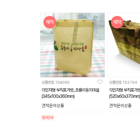
제작
제작
상품번호
158095
상품번호
152764
각민자형 부직포가방_초롱이둥지마을
각민자형 부직포가방
(345x100x360mm)
(520x60x370mm
견적문의상품
견적문의상품
칼라인쇄