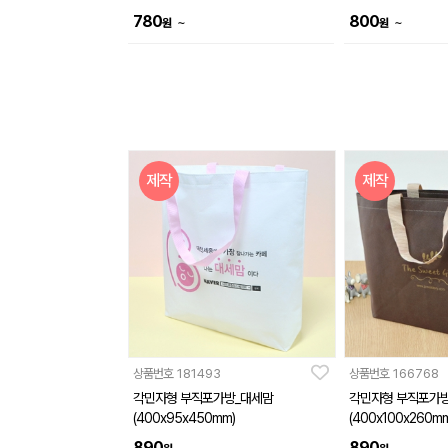
780
800
~
~
원
원
제작
제작
상품번호
181493
상품번호
166768
각민자형 부직포가방_대세맘
각민자형 부직포가
(400x95x450mm)
(400x100x260mm
890
890