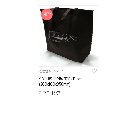
제작
상품번호
152775
각민자형 부직포가방_라임유
(300x100x350mm)
견적문의상품