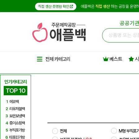
애플백은
직접 생산
하는 공장을 운영하
직접 생산 증명원 확인
공공기관
주문제작공장
베스트
시
전체 카테고리
인기카테고리
TOP 10
1
에코백
2
리유저블백
3
보온보냉백
4
종이쇼핑백
5
부직포가방
전체
M형 부직포
6
타포린가방