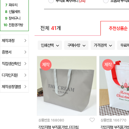
부직포 복주머니
(34)
초음파 부직
7
파우치
8
선물세트
9
장바구니
10
친환경가방
전체
41
개
추천상품순
제작과정
인쇄선택
구매수량
가격검색
무료
증명서
직접생산확인
제작
제작
디자인지원
제작공정앨범
상품번호
168080
상품번호
166770
각민자형 부직포가방_더크림
각민자형 부직포가