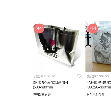
제작
제작
상품번호
152570
상품번호
160400
민자형 부직포가방_은박합지
각민자형 부직포가
(500x380mm)
(500x95x360mm
견적문의상품
견적문의상품