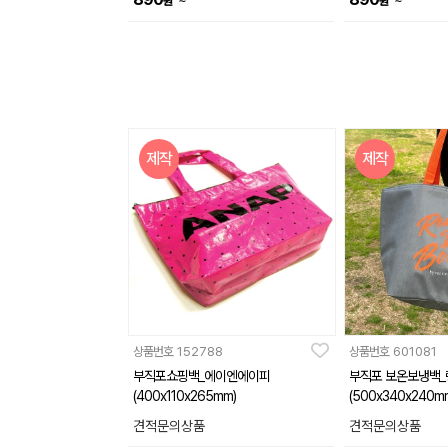
~
~
원
원
제작
제작
상품번호
152788
상품번호
601081
부직포쇼핑백_에이엔에이피
부직포 보온보냉백
(400x110x265mm)
(500x340x240m
견적문의상품
견적문의상품