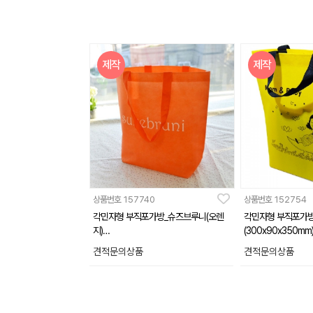
제작
제작
상품번호
157740
상품번호
152754
각민자형 부직포가방_슈즈브루니(오렌
각민자형 부직포가
지)
(300x90x350mm
(400x130x350mm)
견적문의상품
견적문의상품