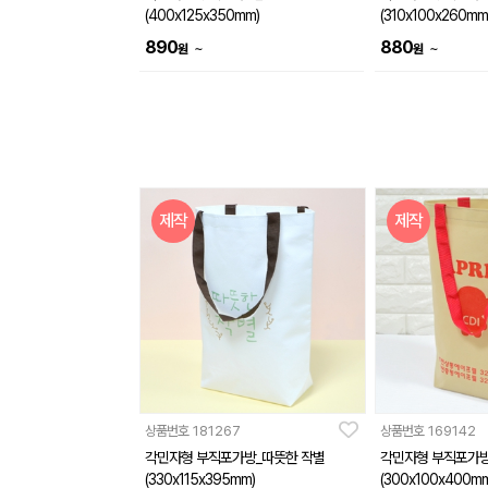
(400x125x350mm)
(310x100x260mm
890
880
~
~
원
원
제작
제작
상품번호
181267
상품번호
169142
각민자형 부직포가방_따뜻한 작별
각민자형 부직포가
(330x115x395mm)
(300x100x400mm