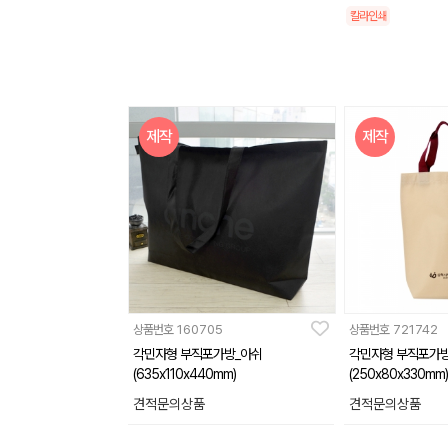
칼라인쇄
제작
제작
상품번호
160705
상품번호
721742
각민자형 부직포가방_아쉬
각민자형 부직포가
(635x110x440mm)
(250x80x330mm)
견적문의상품
견적문의상품