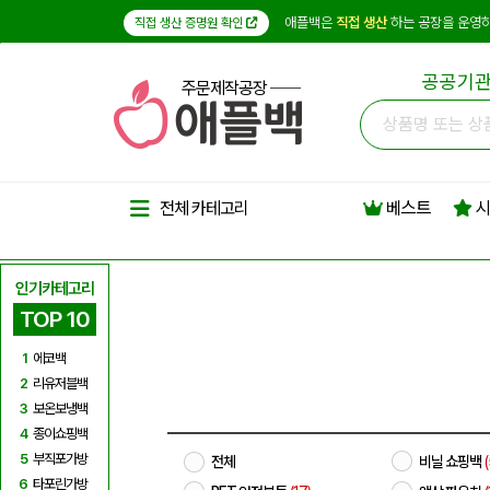
애플백은
직접 생산
하는 공장을 운영하
직접 생산 증명원 확인
공공기관
주문제작공장
베스트
시
전체 카테고리
인기카테고리
TOP 10
1
에코백
2
리유저블백
3
보온보냉백
4
종이쇼핑백
5
부직포가방
전체
비닐 쇼핑백
(
6
타포린가방