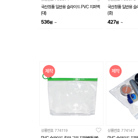
국산정품 일반용 슬라이드 PVC 지퍼백
국산정품 일반용 슬
(대)
(중)
536
427
~
~
원
원
제작
제작
상품번호
774119
상품번호
774147