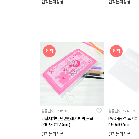
견적문의상품
견적문의상품
제작
제작
상품번호
171593
상품번호
774116
비닐지퍼백_단면인쇄 지퍼백_핑크
PVC 슬라이드 지퍼
(210*30*120mm)
(150x107mm)
견적문의상품
견적문의상품