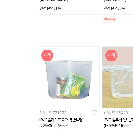
견적문의상품
견적문의상품
칼라인쇄
제작
제작
상품번호
774072
상품번호
169031
PVC 슬라이드 지퍼백(반투명)
PVC 줄무늬 엠보_0
(225x60x175mm)
(170*55*110mm)