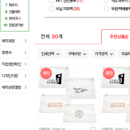
PET 안전봉투
(17)
액상 파우치
(
7
파우치
비닐 지퍼백
(38)
우편/택배봉
8
선물세트
9
장바구니
10
친환경가방
전체
30
개
추천상품순
제작과정
증명서
인쇄선택
구매수량
가격검색
무료
직접생산확인
제작
제작
디자인지원
제작공정앨범
상품번호
788674
상품번호
788673