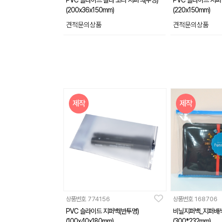
PVC 슬라이드 칼라 고리 지퍼백(투명)
PVC 슬라이드 지퍼
(200x36x150mm)
(220x150mm)
견적문의상품
견적문의상품
제작
제작
상품번호
774156
상품번호
168706
PVC 슬라이드 지퍼백(반투명)
비닐지퍼백_지퍼배
(100x40x180mm)
(300*232mm)