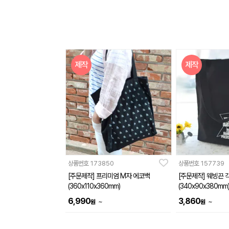
제작
제작
상품번호
173850
상품번호
157739
[주문제작] 프리미엄 M자 에코백
[주문제작] 웨빙끈 
(360x110x360mm)
(340x90x380mm
6,990
3,860
~
~
원
원