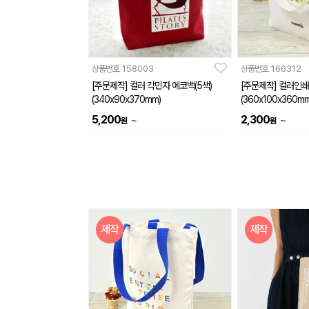
상품번호
158003
상품번호
166312
[주문제작] 컬러 각민자 에코백(5색)
[주문제작] 컬러인쇄
(340x90x370mm)
(360x100x360mm
5,200
2,300
~
~
원
원
제작
제작