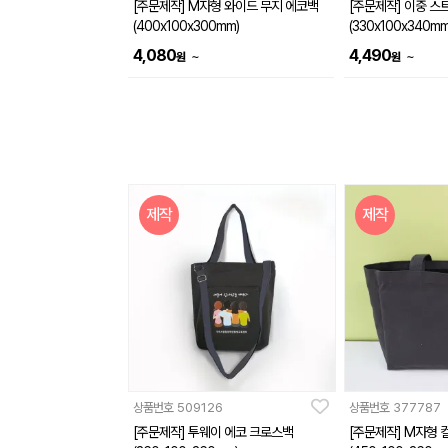
[주문제작] M자형 와이드 무지 에코백
[주문제작] 이중 스
(400x100x300mm)
(330x100x340mm
4,080
4,490
~
~
원
원
제작
제작
상품번호
509126
상품번호
377787
[주문제작] 투웨이 에코 크로스백
[주문제작] M자형 