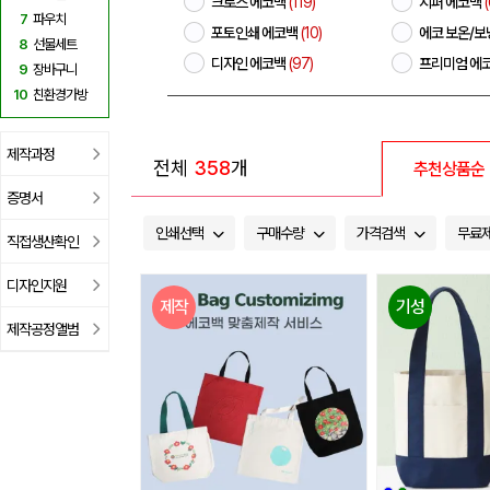
크로스 에코백
(119)
지퍼 에코백
(
7
파우치
포토인쇄 에코백
(10)
에코 보온/보
8
선물세트
디자인 에코백
(97)
프리미엄 에
9
장바구니
10
친환경가방
제작과정
전체
358
개
추천상품순
증명서
인쇄선택
구매수량
가격검색
무료
직접생산확인
디자인지원
제작
기성
제작공정앨범