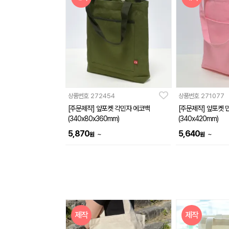
상품번호
272454
상품번호
271077
[주문제작] 앞포켓 각민자 에코백
[주문제작] 앞포켓 
(340x80x360mm)
(340x420mm)
5,870
5,640
~
~
원
원
제작
제작