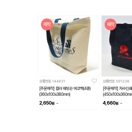
제작
제작
상품번호
144831
상품번호
591238
[주문제작] 컬러 웨빙끈 에코백(4종)
[주문제작] 자수인쇄
(360x100x380mm)
(450x100x360mm
2,650
4,660
~
~
원
원