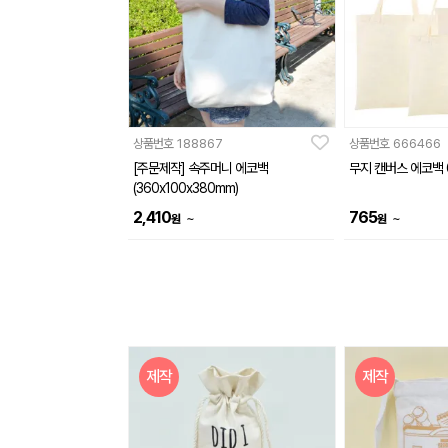
상품번호
188867
상품번호
666466
[주문제작] 속주머니 에코백
무지 캔버스 에코백
(360x100x380mm)
2,410
765
~
~
원
원
제작
제작