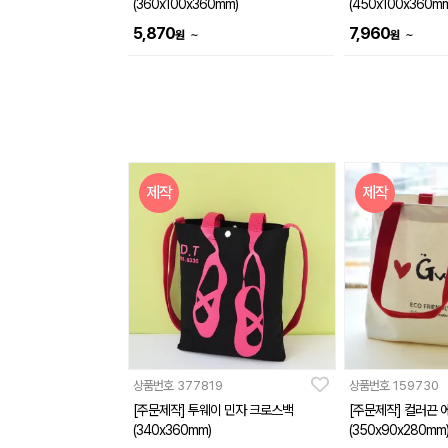
(360x100x360mm)
(450x100x360mm
5,870
7,960
~
~
원
원
제작
제작
상품번호
377819
상품번호
159730
[주문제작] 투웨이 민자 크로스백
[주문제작] 컬러끈
(340x360mm)
(350x90x280mm