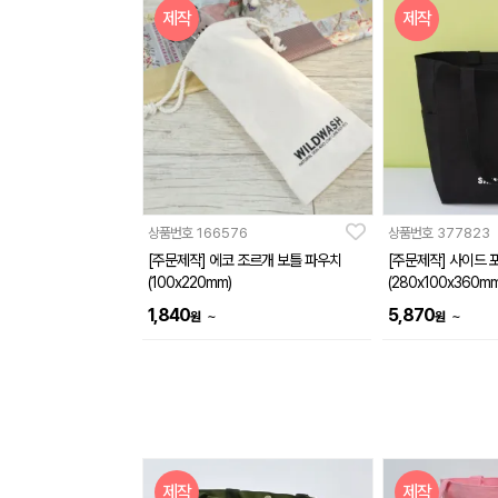
제작
제작
상품번호
166576
상품번호
377823
[주문제작] 에코 조르개 보틀 파우치
[주문제작] 사이드 
(100x220mm)
(280x100x360mm
1,840
5,870
~
~
원
원
제작
제작