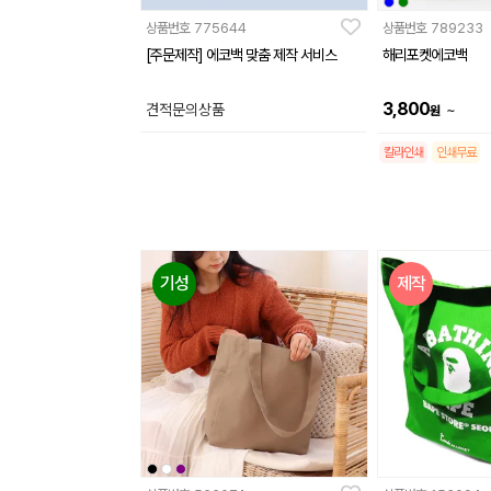
상품번호
775644
상품번호
789233
[주문제작] 에코백 맞춤 제작 서비스
해리포켓에코백
3,800
견적문의상품
~
원
칼라인쇄
인쇄무료
기성
제작