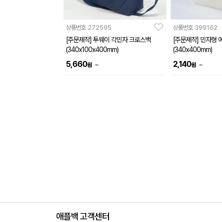
상품번호
272595
상품번호
399162
[주문제작] 투웨이 각민자 크로스백
[주문제작] 민자형 
(340x100x400mm)
(340x400mm)
5,660
2,140
~
~
원
원
애플백 고객센터