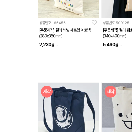
상품번호
166456
상품번호
509125
[주문제작] 컬러 웨빙 세로형 에코백
[주문제작] 컬러 웨
(280x380mm)
(340x400mm)
2,230
5,460
~
~
원
원
제작
제작