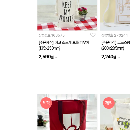
상품번호
166575
상품번호
273244
[주문제작] 에코 조르개 보틀 파우치
[주문제작] 크로스
(135x250mm)
(200x285mm)
2,590
2,240
~
~
원
원
제작
제작