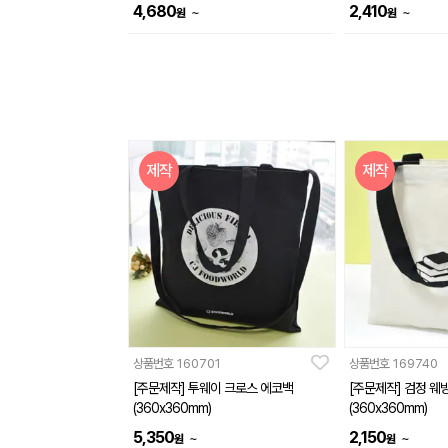
4,680
2,410
~
~
원
원
제작
제작
상품번호
160701
상품번호
169740
[주문제작] 투웨이 크로스 에코백
[주문제작] 검정 웨
(360x360mm)
(360x360mm)
5,350
2,150
~
~
원
원