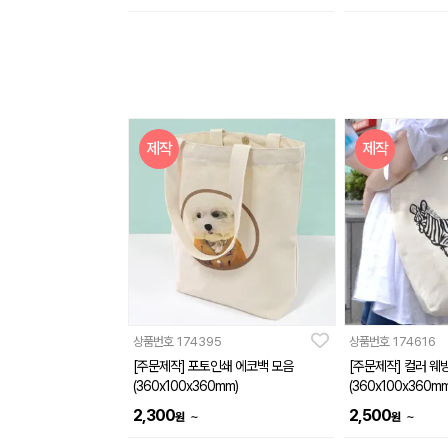
제작
제작
상품번호
174395
상품번호
174616
[주문제작] 포토인쇄 에코백 모음
[주문제작] 컬러 웨
(360x100x360mm)
(360x100x360mm
2,300
2,500
~
~
원
원