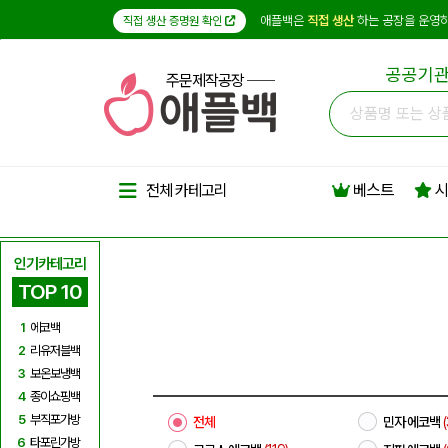
애플백은
직접 생산
하는 공장을 운영하
직접 생산 증명원 확인
공공기관
주문제작공장
베스트
시
전체 카테고리
인기카테고리
TOP 10
1
에코백
2
리유저블백
3
보온보냉백
4
종이쇼핑백
5
부직포가방
전체
민자 에코백
(
6
타포린가방