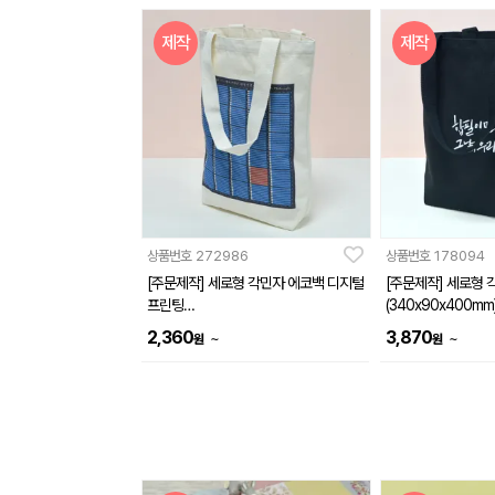
제작
제작
상품번호
272986
상품번호
178094
[주문제작] 세로형 각민자 에코백 디지털
[주문제작] 세로형 
프린팅
(340x90x400mm
(340x80x420mm)
2,360
3,870
~
~
원
원