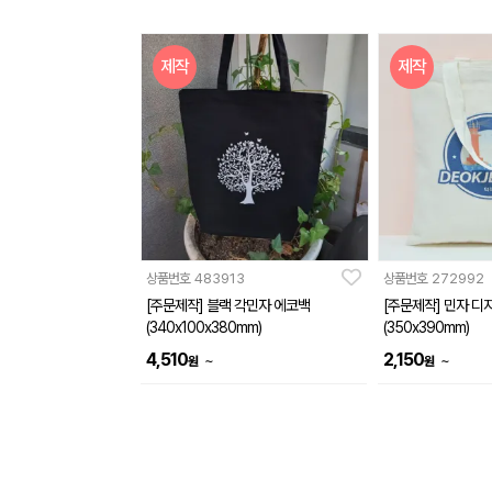
제작
제작
상품번호
483913
상품번호
272992
[주문제작] 블랙 각민자 에코백
[주문제작] 민자 디
(340x100x380mm)
(350x390mm)
4,510
2,150
~
~
원
원