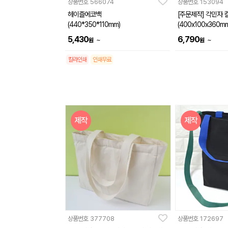
상품번호
566074
상품번호
153094
헤이즐에코백
[주문제작] 각민자 컬
(440*350*110mm)
(400x100x360mm
5,430
6,790
~
~
원
원
칼라인쇄
인쇄무료
제작
제작
상품번호
377708
상품번호
172697