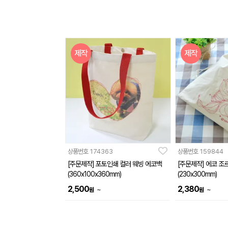
제작
제작
상품번호
174363
상품번호
159844
[주문제작] 포토인쇄 컬러 웨빙 에코백
[주문제작] 에코 조
(360x100x360mm)
(230x300mm)
2,500
2,380
~
~
원
원