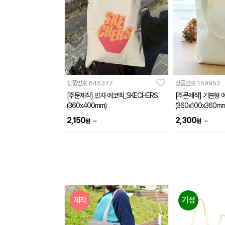
상품번호
645377
상품번호
159952
[주문제작] 민자 에코백_SKECHERS
[주문제작] 기본형 
(360x400mm)
(360x100x360mm
2,150
2,300
~
~
원
원
제작
기성