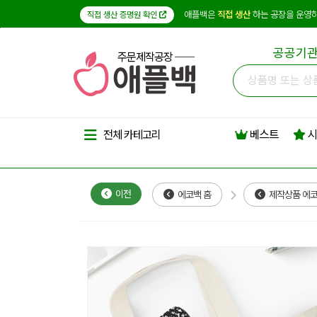
애플백은
직접 생산
하는 공장을 운영하
직접 생산 증명원 확인
공공기관
주문제작공장
베스트
시
전체 카테고리
이전
에코백 홈
제작상품 에