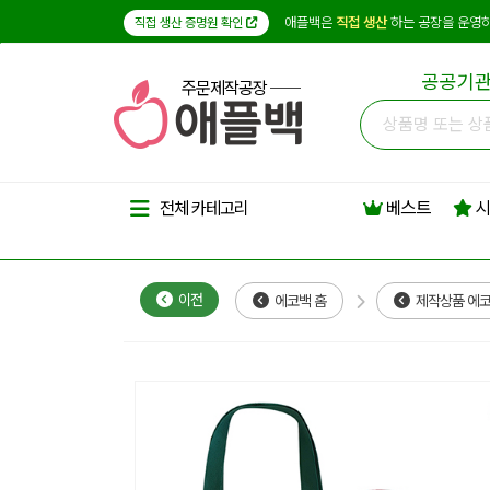
애플백은
직접 생산
하는 공장을 운영하
직접 생산 증명원 확인
공공기관
주문제작공장
베스트
시
전체 카테고리
이전
에코백 홈
제작상품 에