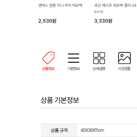
캔버스 원톤 미니 무지 에코백
국산 매시프 에코백 컬러 34
0x10
2,530원
3,330원
상품정보
기본정보
상세설명
시안샘플
상품 기본정보
상품 규격
45X36X11cm