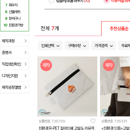
텀블러/보틀 파우치
(10)
리유저블 파
7
파우치
8
선물세트
9
장바구니
10
친환경가방
전체
7
개
추천상품순
제작과정
인쇄선택
구매수량
가격검색
무료
증명서
직접생산확인
제작
제작
디자인지원
제작공정앨범
상품번호
735700
상품번호
735331
친환경 R-PET 칼라인쇄 고밀도 리유저
<친환경 인증>고밀