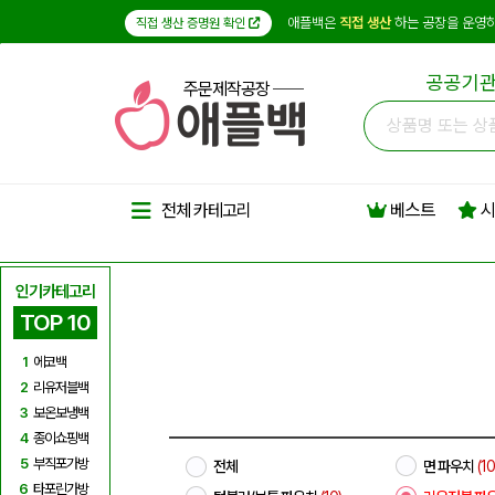
애플백은
직접 생산
하는 공장을 운영하
직접 생산 증명원 확인
공공기관
주문제작공장
베스트
시
전체 카테고리
인기카테고리
TOP 10
1
에코백
2
리유저블백
3
보온보냉백
4
종이쇼핑백
5
부직포가방
전체
면 파우치
(10
6
타포린가방