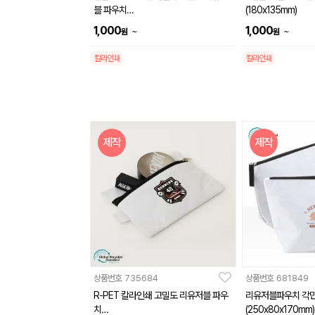
블 파우치
(180x135mm)
(180x135mm)
1,000
1,000
~
~
원
원
칼라인쇄
칼라인쇄
제작
제작
상품번호
735684
상품번호
681849
R-PET 칼라인쇄 고밀도 리유저블 파우
리유저블파우치 각
치
(250x80x170mm)