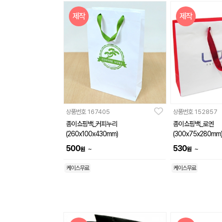
제작
제작
상품번호
167405
상품번호
152857
종이쇼핑백_커피누리
종이쇼핑백_로엔
(260x100x430mm)
(300x75x280mm
500
530
~
~
원
원
케이스무료
케이스무료