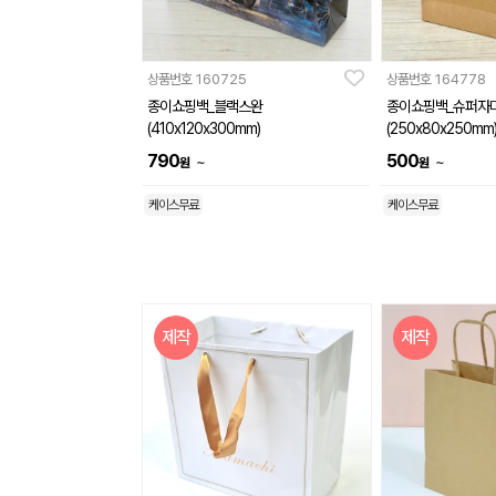
상품번호
160725
상품번호
164778
종이쇼핑백_블랙스완
종이쇼핑백_슈퍼자
(410x120x300mm)
(250x80x250mm
790
500
~
~
원
원
케이스무료
케이스무료
제작
제작