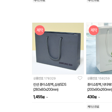
케이스무료
케이스무료
제작
제작
상품번호
178329
상품번호
158259
린넨 종이쇼핑백_삼성SDS
종이쇼핑백_닥터제
(280x80x200mm)
(200x90x260mm
1,455
430
~
~
원
원
케이스무료