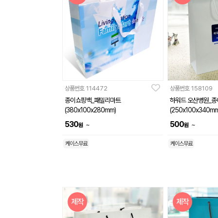
상품번호
114472
상품번호
158109
종이쇼핑백_패밀리마트
하워드 오산병원_
(380x100x280mm)
(250x100x340mm
530
500
~
~
원
원
케이스무료
케이스무료
제작
제작