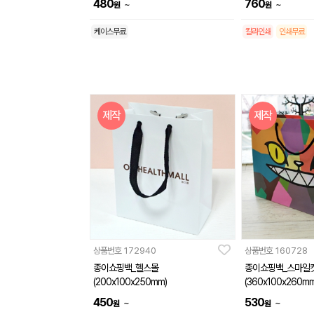
480
760
~
~
원
원
케이스무료
칼라인쇄
인쇄무료
제작
제작
상품번호
172940
상품번호
160728
종이쇼핑백_헬스몰
종이쇼핑백_스마일
(200x100x250mm)
(360x100x260mm
450
530
~
~
원
원