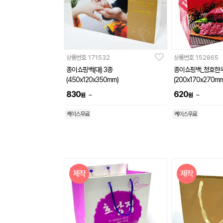
상품번호
171532
상품번호
152865
종이쇼핑백(대) 3종
종이쇼핑백_청호한
(450x120x350mm)
(200x170x270mm
830
620
~
~
원
원
케이스무료
케이스무료
제작
제작