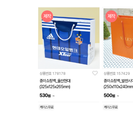
제작
제작
상품번호
178178
상품번호
157429
종이쇼핑백_울산현대
종이쇼핑백_발렌시
(325x125x265mm)
(250x110x240mm
530
500
~
~
원
원
케이스무료
케이스무료