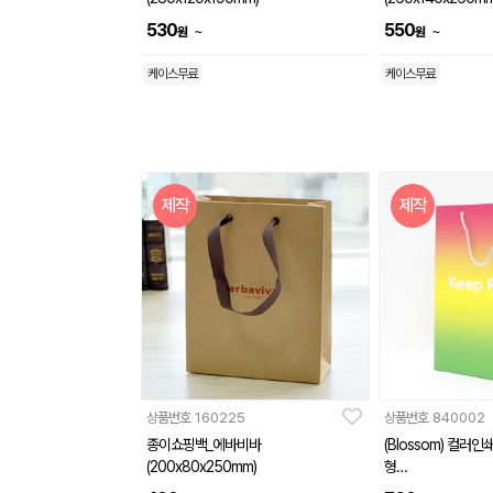
530
550
~
~
원
원
케이스무료
케이스무료
제작
제작
상품번호
160225
상품번호
840002
종이쇼핑백_에바비바
(Blossom) 컬러
(200x80x250mm)
형
(260×360×80mm)