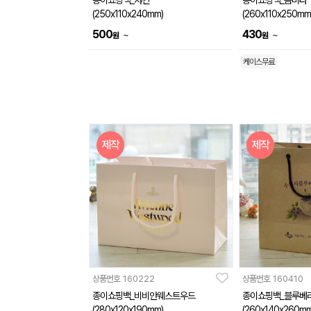
종이쇼핑백_샤인
종이쇼핑백_콤비타
(250x110x240mm)
(260x110x250mm
500
430
~
~
원
원
케이스무료
제작
제작
상품번호
160222
상품번호
160410
종이쇼핑백_비비안웨스트우드
종이쇼핑백_블루베
(280x120x190mm)
(260x140x260mm