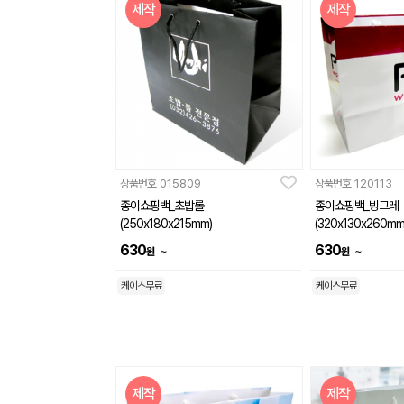
제작
제작
상품번호
015809
상품번호
120113
종이쇼핑백_초밥롤
종이쇼핑백_빙그레
(250x180x215mm)
(320x130x260mm
630
630
~
~
원
원
케이스무료
케이스무료
제작
제작