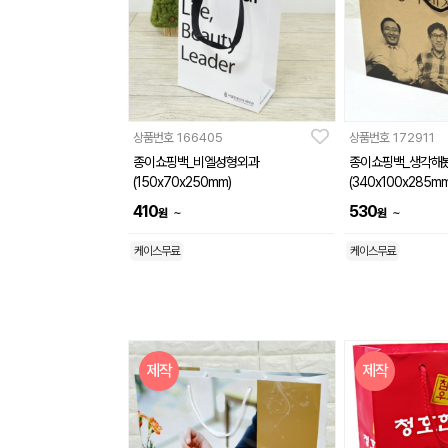
상품번호
166405
상품번호
172911
종이쇼핑백_비엘성형외과
종이쇼핑백_생각해
(150x70x250mm)
(340x100x285mm
410
530
~
~
원
원
케이스무료
케이스무료
제작
제작