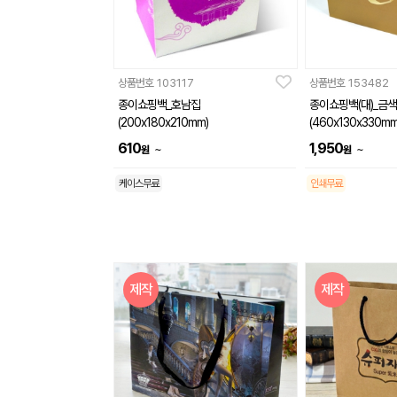
상품번호
103117
상품번호
153482
종이쇼핑백_호남집
종이쇼핑백(대)_금색
(200x180x210mm)
(460x130x330mm
610
1,950
~
~
원
원
케이스무료
인쇄무료
제작
제작