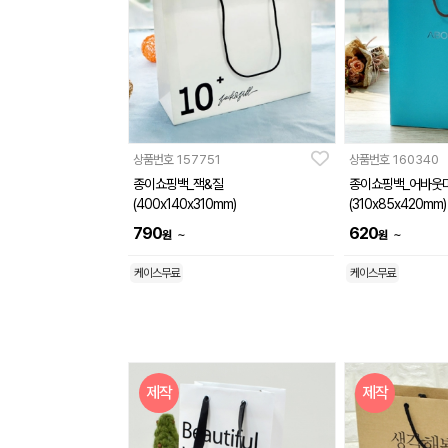
상품번호
157751
상품번호
160340
종이쇼핑백_잭&질
종이쇼핑백_어바웃
(400x140x310mm)
(310x85x420mm)
790
620
~
~
원
원
케이스무료
케이스무료
제작
제작