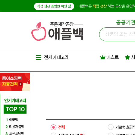
애플백은
직접 생산
하는 공장을 운영하
직접 생산 증명원 확인
공공기관
주문제작공장
베스트
시
전체 카테고리
인기카테고리
TOP 10
1
에코백
2
리유저블백
전체
가로형 쇼핑
3
보온보냉백