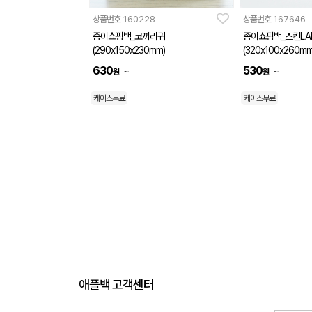
상품번호
160228
상품번호
167646
종이쇼핑백_코끼리귀
종이쇼핑백_스킨LA
(290x150x230mm)
(320x100x260mm
630
530
~
~
원
원
케이스무료
케이스무료
애플백 고객센터