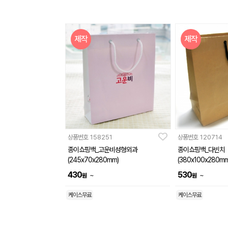
제작
제작
상품번호
158251
상품번호
120714
종이쇼핑백_고운비성형외과
종이쇼핑백_다빈치
(245x70x280mm)
(380x100x280mm
430
530
~
~
원
원
케이스무료
케이스무료