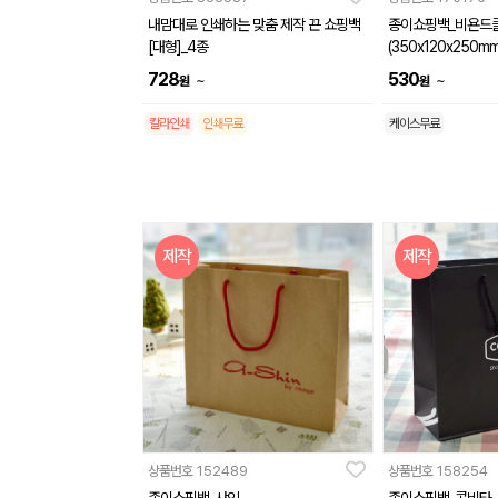
내맘대로 인쇄하는 맞춤 제작 끈 쇼핑백
종이쇼핑백_비욘드
[대형]_4종
(350x120x250mm
728
530
~
~
원
원
칼라인쇄
인쇄무료
케이스무료
제작
제작
상품번호
152489
상품번호
158254