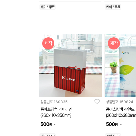
케이스무료
케이스무료
제작
제작
상품번호
160835
상품번호
159824
종이쇼핑백_케이라인
종이쇼핑백_강원도
(260x110x350mm)
(260x110x380mm
500
500
~
~
원
원