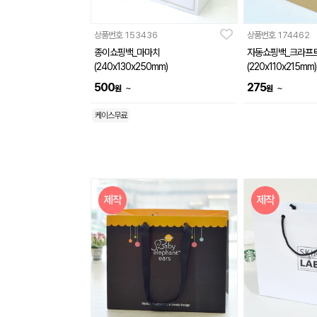
상품번호
153436
상품번호
174462
종이쇼핑백_마마치
자동쇼핑백_크라프
(240x130x250mm)
(220x110x215mm)
500
275
~
~
원
원
케이스무료
제작
제작