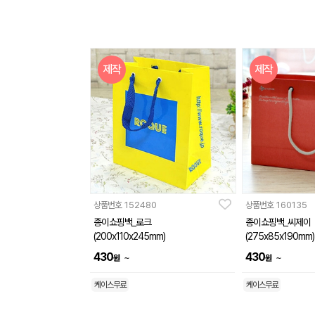
제작
제작
상품번호
152480
상품번호
160135
종이쇼핑백_로크
종이쇼핑백_씨제이
(200x110x245mm)
(275x85x190mm)
430
430
~
~
원
원
케이스무료
케이스무료