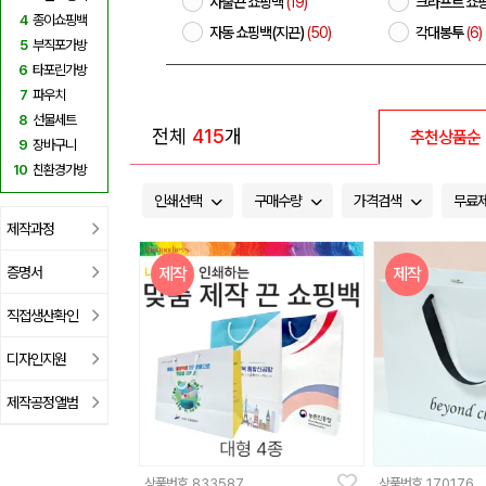
사출끈 쇼핑백
(19)
크라프트 쇼
4
종이쇼핑백
자동 쇼핑백(지끈)
(50)
각대봉투
(6)
5
부직포가방
6
타포린가방
7
파우치
8
선물세트
전체
415
개
추천상품순
9
장바구니
10
친환경가방
인쇄선택
구매수량
가격검색
무료
제작과정
증명서
제작
제작
직접생산확인
디자인지원
제작공정앨범
상품번호
833587
상품번호
170176