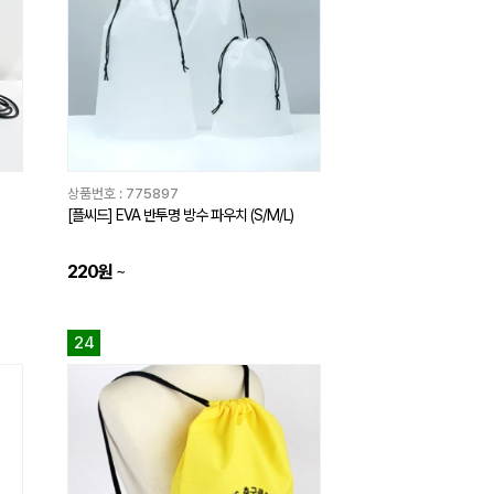
상품번호 :
775897
[플씨드] EVA 반투명 방수 파우치 (S/M/L)
220원
~
24