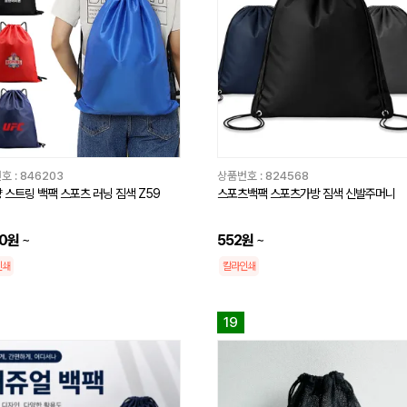
호 :
846203
상품번호 :
824568
 스트링 백팩 스포츠 러닝 짐색 Z59
스포츠백팩 스포츠가방 짐색 신발주머니
80원
~
552원
~
인쇄
칼라인쇄
19