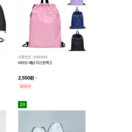
상품번호 :
649945
비비드 배낭 더스트백 2
2,550원
~
칼라인쇄
20