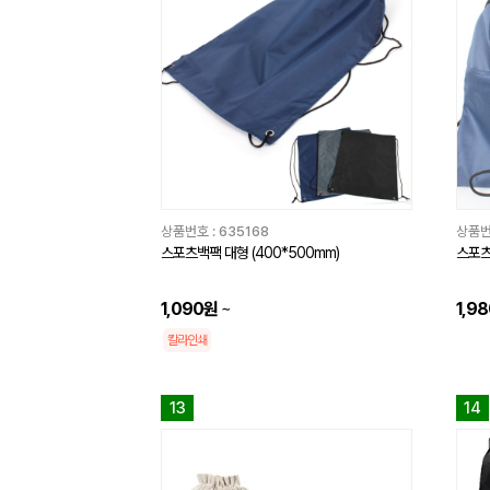
상품번호 :
635168
상품번
스포츠백팩 대형 (400*500mm)
스포츠
1,090원
~
1,9
칼라인쇄
13
14