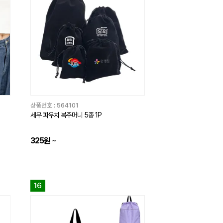
상품번호 :
564101
세무 파우치 복주머니 5종 1P
325원
~
16