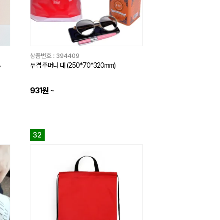
상품번호 :
394409
8
두겹 주머니 대 (250*70*320mm)
931원
~
32