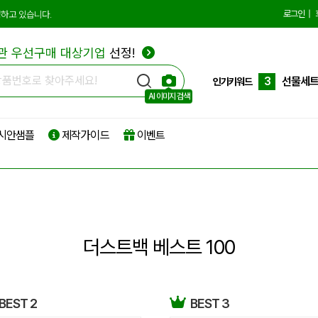
1
에코백
로그인
|
하고 있습니다.
2
종이쇼
관 우선구매 대상기업
선정!
3
선물세
인기키워드
4
부직포
AI 이미지 검색
5
타포린
시안샘플
제작가이드
이벤트
6
리유저
7
파우치
8
보온보
9
친환경
더스트백 베스트 100
10
더스트
1
에코백
BEST 2
BEST 3