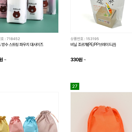
호 :
718452
상품번호 :
153195
 방수 스트링 파우치 대사이즈
비닐 조르개(PE/PP브레이드끈)
원
~
330원
~
27