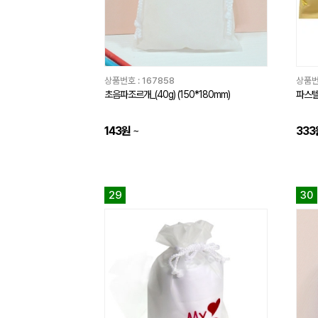
상품번호 :
167858
상품번
초음파조르개_(40g) (150*180mm)
파스텔
143원
~
333
29
30