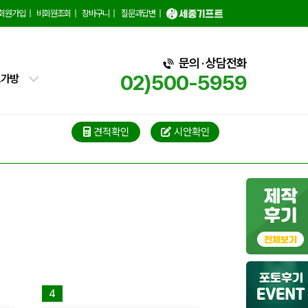
회원가입
|
비회원조회
|
장바구니
|
질문과답변
|
핑백
트가방
문의 · 상담전화
02)500-5959
가방
가방
견적확인
시안확인
블백
냉백
가방
백
4