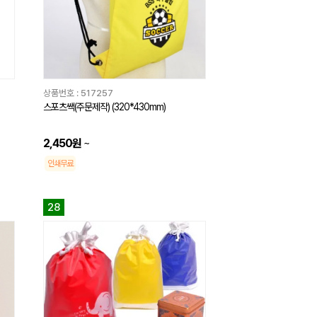
상품번호 :
517257
스포츠쌕(주문제작) (320*430mm)
2,450원
~
인쇄무료
28