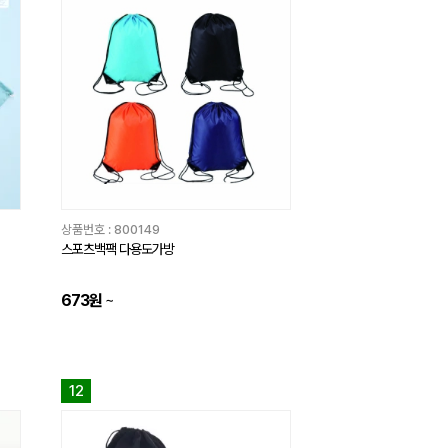
상품번호 :
800149
스포츠백팩 다용도가방
673원
~
12