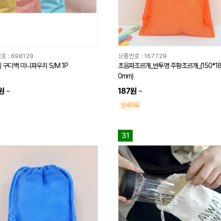
호 :
698129
상품번호 :
167729
 구디백 미니파우치 S/M 1P
초음파조르개_반투명 주황조르개_(150*1
0mm)
원
~
187원
~
인쇄무료
31