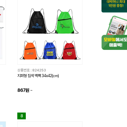
상품번호 :
824253
지퍼형 짐색 백팩 34x42(㎝)
867원
~
8