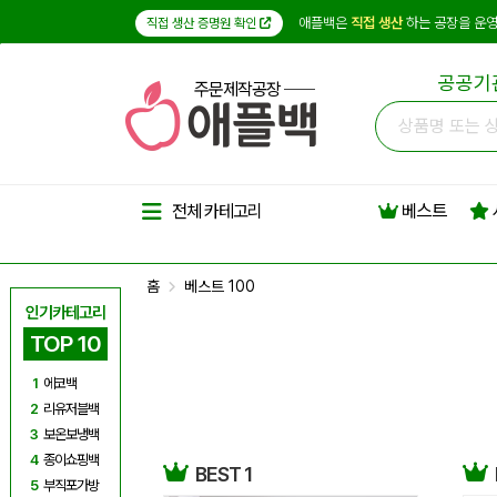
애플백은
직접 생산
하는 공장을 운영
직접 생산 증명원 확인
공공기
주문제작공장
베스트
전체 카테고리
홈
베스트 100
인기카테고리
TOP 10
1
에코백
2
리유저블백
3
보온보냉백
4
종이쇼핑백
BEST 1
5
부직포가방