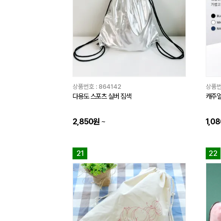
상품번호 :
864142
상품번
다용도 스포츠 실버 짐색
캐주얼
2,850원
~
1,0
21
22