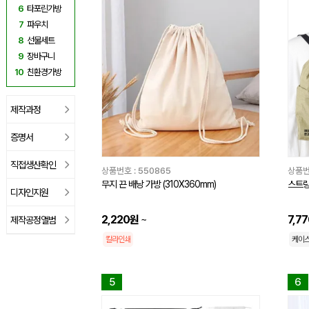
6
타포린가방
7
파우치
8
선물세트
9
장바구니
10
친환경가방
제작과정
증명서
직접생산확인
상품번호 :
550865
상품번
무지 끈 배낭 가방 (310X360mm)
스트
디자인지원
2,220원
~
7,7
제작공정앨범
칼라인쇄
케이
5
6