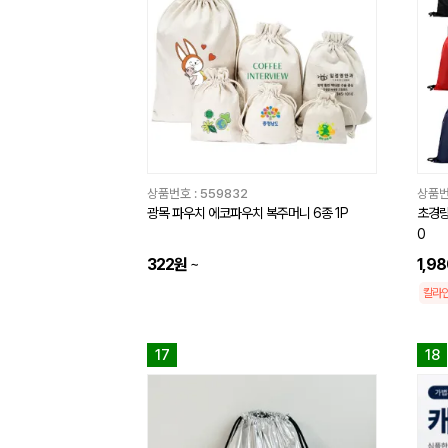
상품번호 :
559832
상품번
광목 파우치 에코파우치 복주머니 6종 1P
초경량
0
322원
~
1,9
칼라
17
18