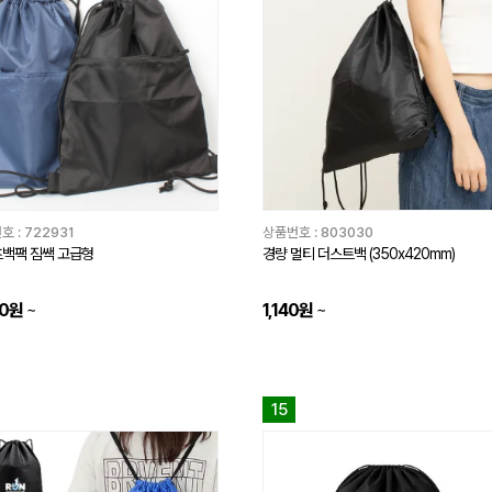
호 :
722931
상품번호 :
803030
백팩 짐쌕 고급형
경량 멀티 더스트백 (350x420mm)
80원
~
1,140원
~
15