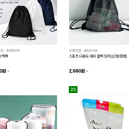
호 :
849519
상품번호 :
864138
 백팩
스포츠 다용도 매쉬 블랙 짐색 (소형/증형)
80원
~
2,680원
~
23