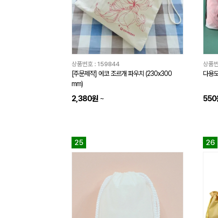
상품번호 :
159844
상품번
[주문제작] 에코 조르개 파우치 (230x300
다용도
mm)
2,380원
~
550
25
26