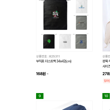
상품번호 :
825311
상품번
부직포 더스트백 34x42(㎝)
광목 
사이
168원
~
278
칼라
9
10