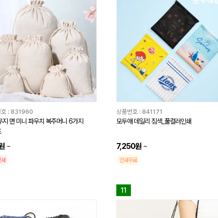
호 :
831960
상품번호 :
841171
무지 면 미니 파우치 복주머니 6가지
모두애 데일리 짐색_풀컬러인쇄
즈
원
~
7,250원
~
인쇄
인쇄무료
11