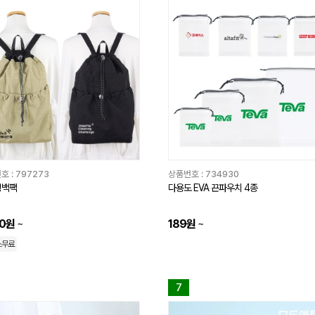
호 :
797273
상품번호 :
734930
링백팩
다용도 EVA 끈파우치 4종
70원
~
189원
~
스무료
7