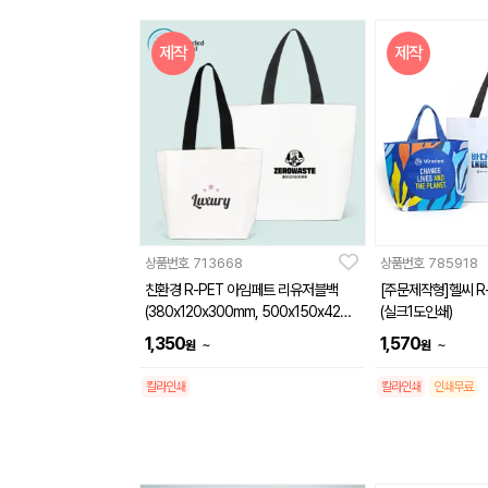
제작
제작
상품번호
713668
상품번호
785918
친환경 R-PET 아임페트 리유저블백
[주문제작형]헬씨 R-
(380x120x300mm, 500x150x420
(실크1도인쇄)
mm)
1,350
1,570
~
~
원
원
칼라인쇄
칼라인쇄
인쇄무료