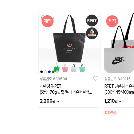
제작
제작
상품번호
638504
상품번호
838116
친환경 R-PET
RPET 친환경 리유
(중량 170g ± 5) 컬러 리유저블백
(300*145*400mm
(510x150x460, 660x160x460mm)
2,200
1,210
~
~
원
원
칼라인쇄