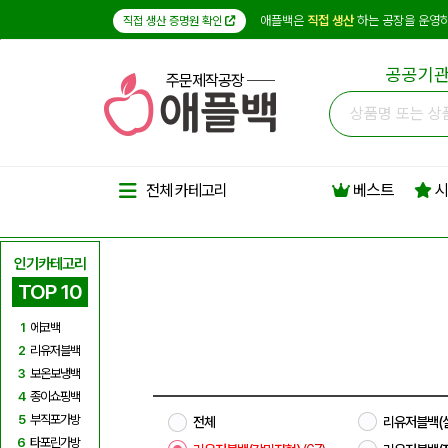
애플백은
직접 생산
하는 공장을 운영하
직접 생산 증명원 확인
공공기관
주문제작공장
베스트
시
전체 카테고리
인기카테고리
TOP 10
1
에코백
2
리유저블백
3
보온보냉백
4
종이쇼핑백
5
부직포가방
전체
리유저블백(
6
타포린가방