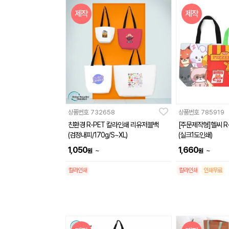
제작
제작
상품번호
732658
상품번호
785919
친환경 R-PET 칼라인쇄 리유저블백
[주문제작형]헬씨 R-
(검정내피/170g/S~XL)
(실크1도인쇄)
1,050
1,660
~
~
원
원
칼라인쇄
칼라인쇄
인쇄무료