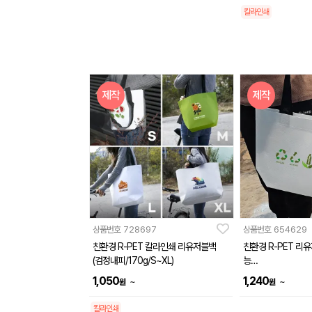
칼라인쇄
제작
제작
상품번호
728697
상품번호
654629
친환경 R-PET 칼라인쇄 리유저블백
친환경 R-PET 리
(검정내피/170g/S~XL)
능
(소/중/대)
1,050
1,240
~
~
원
원
칼라인쇄