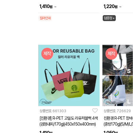
(S/M/L)
1,410
1,220
~
~
원
원
칼라인쇄
덤증정 +
제작
제작
상품번호
661303
상품번호
726629
[친환경] R-PET 고밀도 리유저블백 4색
친환경 R-PET 장
(검정내피/170g)(450x150x400mm)
(중량170g)(S/M/L/
1,410
1,050