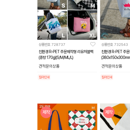
상품번호
728737
상품번호
732543
친환경 R-PET 주문제작형 리유저블백
친환경 R-PET 주
(중량 170g)(S/M/ML/L)
(380x150x300mm
견적문의상품
견적문의상품
칼라인쇄
칼라인쇄
제작
제작