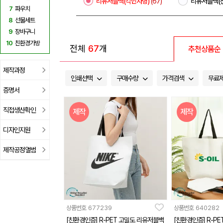
리유저블백(각민자형)
(67)
리유저블백(
7
파우치
8
선물세트
9
장바구니
10
친환경가방
전체
67
개
추천상품순
제작과정
인쇄선택
구매수량
가격검색
무료
증명서
직접생산확인
제작
제작
디자인지원
제작공정앨범
상품번호
677239
상품번호
640282
[친환경인증] R-PET 고밀도 리유저블백
[친환경인증] R-P