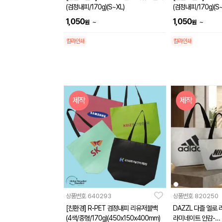
(검정내피/170g)(S~XL)
(검정내피/170g)(S~
1,050
1,050
~
~
원
원
칼라인쇄
칼라인쇄
제작
제작
상품번호
640293
상품번호
820250
[친환경] R-PET 검정내피 리유저블백
DAZZL 다즐 엘로
(4색/중형/170g)(450x150x400mm)
라미네이트 안감-