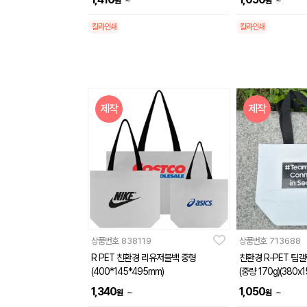
~
~
원
원
칼라인쇄
칼라인쇄
제작
제작
상품번호
838119
상품번호
713688
R PET 친환경 리유저블백 중형
친환경 R-PET 팀
(400*145*495mm)
(중량 170g)(380x
1,340
1,050
~
~
원
원