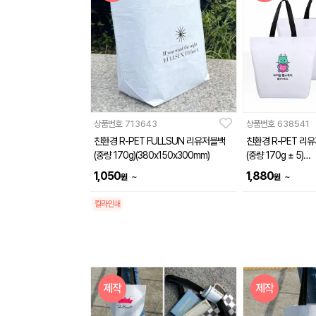
상품번호
713643
상품번호
638541
친환경 R-PET FULLSUN 리유저블백
친환경 R-PET 리
(중량 170g)(380x150x300mm)
(중량 170g ± 5)
(380x150x300, 5
1,050
1,880
~
~
원
원
x160x460mm)
칼라인쇄
제작
제작