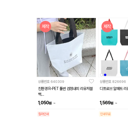
제작
제작
상품번호
640309
상품번호
826696
친환경 R-PET 풀썬 검정내피 리유저블
디프로브 알페트 리
백
(중량 170g)(380x150x300mm)
1,050
1,569
~
~
원
원
칼라인쇄
인쇄무료