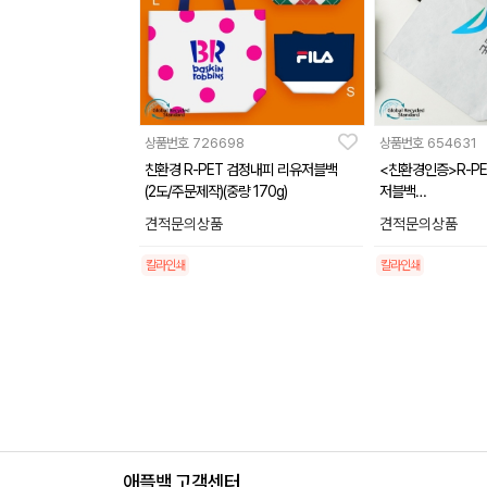
상품번호
726698
상품번호
654631
친환경 R-PET 검정내피 리유저블백
<친환경인증>R-P
(2도/주문제작)(중량 170g)
저블백
(중량 170g)(소/중/
견적문의상품
견적문의상품
칼라인쇄
칼라인쇄
애플백 고객센터