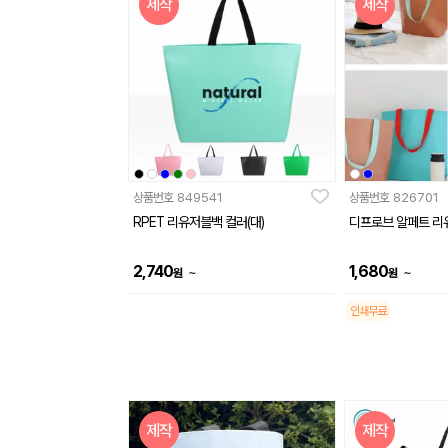
제작
제작
상품번호
849541
상품번호
826701
RPET 리유저블백 컬러(대)
디프로브 알페트 리
2,740
1,680
~
~
원
원
인쇄무료
제작
제작