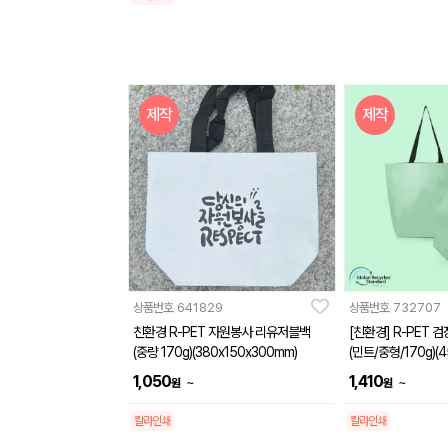
제작
제작
상품번호
641829
상품번호
732707
친환경 R-PET 자원봉사 리유저블백
[친환경] R-PET
(중량 170g)(380x150x300mm)
(민트/중형/170g)(
1,050
1,410
~
~
원
원
칼라인쇄
칼라인쇄