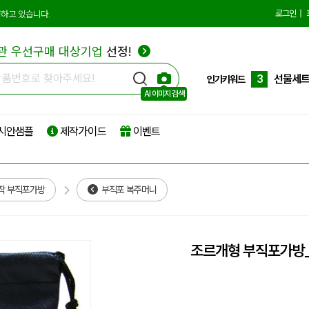
10
더스트
로그인
|
하고 있습니다.
1
에코백
관 우선구매 대상기업
선정!
2
종이쇼
3
선물세
인기키워드
AI 이미지 검색
4
부직포
시안샘플
제작가이드
이벤트
5
타포린
6
리유저
7
파우치
작 부직포가방
부직포 복주머니
8
보온보
9
친환경
조르개형 부직포가방
10
더스트
1
에코백