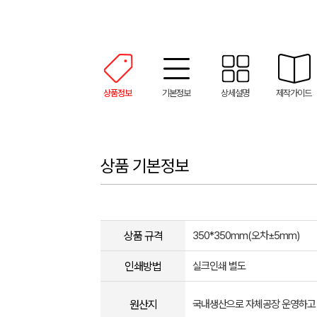
상품정보
기본정보
상세설명
제작가이드
상품 기본정보
상품 규격
350*350mm(오차±5mm​)​
인쇄방법
실크인쇄 별도
원산지
국내생산으로 자체공장 운영하고