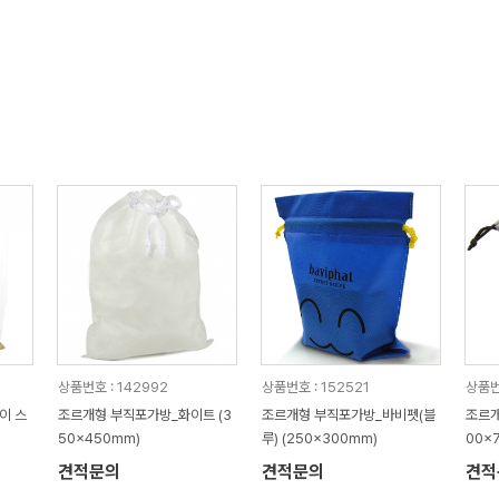
상품번호 : 142992
상품번호 : 152521
상품번호
이 스
조르개형 부직포가방_화이트 (3
조르개형 부직포가방_바비펫(블
조르개
50x450mm)
루) (250x300mm)
00x
견적문의
견적문의
견적