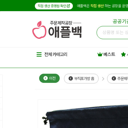
애플백은
직접 생산
하는 공장을 운영
직접 생산 증명원 확인
공공기
주문제작공장
베스트
전체 카테고리
이전
부직포가방 홈
주문제