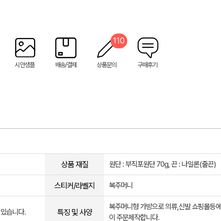
110
시안샘플
배송/결제
상품문의
구매후기
상품 재질
원단 : 부직포원단 70g, 끈 : 나일론(줄끈)
스티커/라벨지
복주머니
복주머니형 가방으로 의류,신발 쇼핑몰등에
특징 및 사양
 있습니다.
이 주문제작합니다.