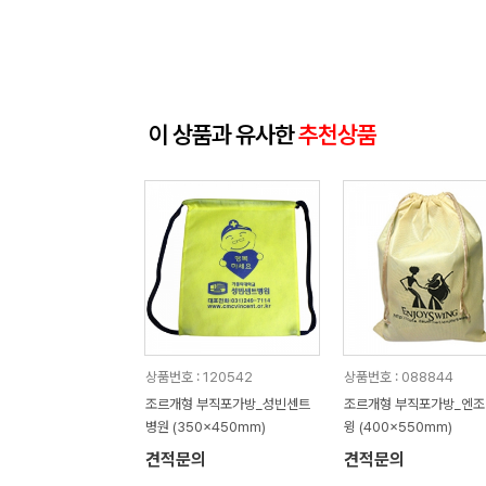
이 상품과 유사한
추천상품
상품번호 : 120542
상품번호 : 088844
조르개형 부직포가방_성빈센트
조르개형 부직포가방_엔조
병원 (350x450mm)
윙 (400x550mm)
견적문의
견적문의