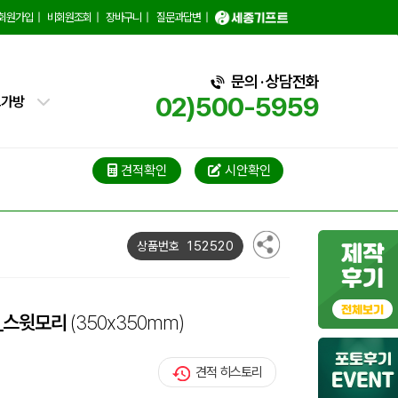
백
회원가입
|
비회원조회
|
장바구니
|
질문과답변
|
핑백
문의 · 상담전화
02)500-5959
트가방
가방
가방
견적확인
시안확인
블백
152520
상품번호
냉백
가방
_스윗모리
(350x350mm)
백
견적 히스토리