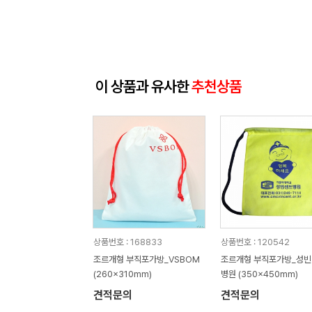
이 상품과 유사한
추천상품
상품번호 : 168833
상품번호 : 120542
조르개형 부직포가방_VSBOM
조르개형 부직포가방_성
(260x310mm)
병원 (350x450mm)
견적문의
견적문의