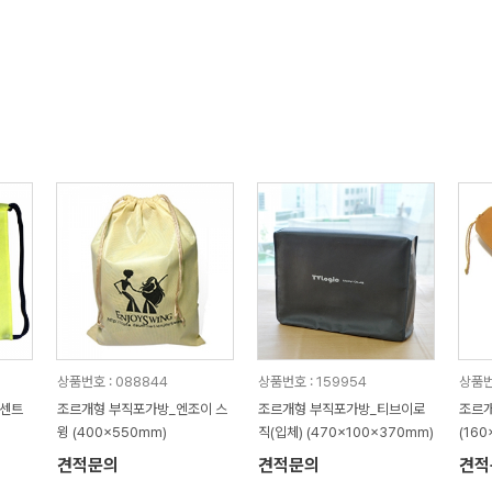
상품번호 : 088844
상품번호 : 159954
상품번
빈센트
조르개형 부직포가방_엔조이 스
조르개형 부직포가방_티브이로
조르개
윙 (400x550mm)
직(입체) (470x100x370mm)
(16
견적문의
견적문의
견적