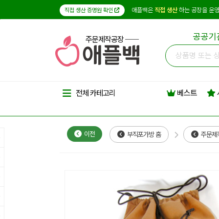
애플백은
직접 생산
하는 공장을 운영
직접 생산 증명원 확인
공공기
주문제작공장
베스트
전체 카테고리
이전
부직포가방 홈
주문제