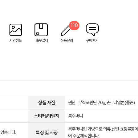
110
시안샘플
배송/결제
상품문의
구매후기
상품 재질
원단 : 부직포원단 70g, 끈 : 나일론(줄끈)
스티커/라벨지
복주머니
복주머니형 가방으로 의류,신발 쇼핑몰등에
특징 및 사양
 있습니다.
이 주문제작합니다.