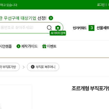
10
더스트
로그인
|
하고 있습니다.
1
에코백
관 우선구매 대상기업
선정!
2
종이쇼
3
선물세
인기키워드
AI 이미지 검색
4
부직포
시안샘플
제작가이드
이벤트
5
타포린
6
리유저
7
파우치
작 부직포가방
부직포 복주머니
8
보온보
9
친환경
조르개형 부직포가
10
더스트
1
에코백