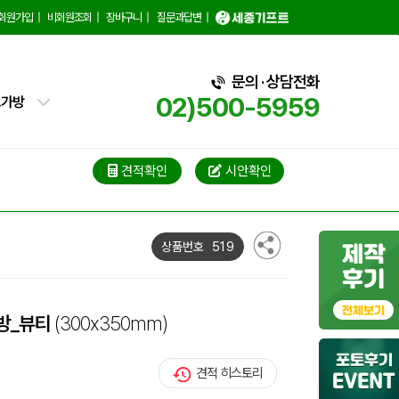
백
회원가입
|
비회원조회
|
장바구니
|
질문과답변
|
핑백
문의 · 상담전화
02)500-5959
트가방
가방
가방
견적확인
시안확인
블백
519
상품번호
냉백
가방
방_뷰티
(300x350mm)
백
견적 히스토리