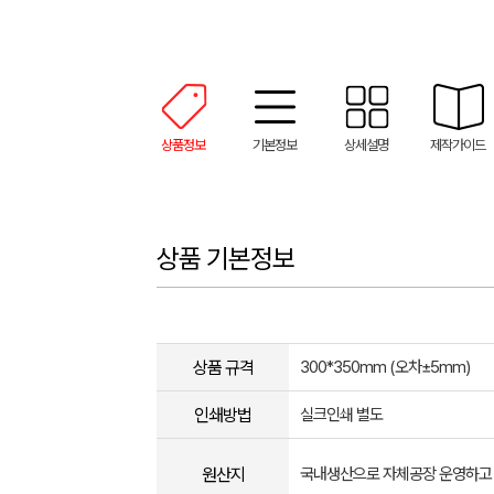
상품정보
기본정보
상세설명
제작가이드
상품 기본정보
상품 규격
300*350mm (오차±5mm​)​
인쇄방법
실크인쇄 별도
원산지
국내생산으로 자체공장 운영하고