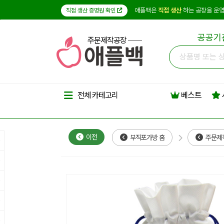
애플백은
직접 생산
하는 공장을 운영
직접 생산 증명원 확인
공공기
주문제작공장
베스트
전체 카테고리
이전
부직포가방 홈
주문제