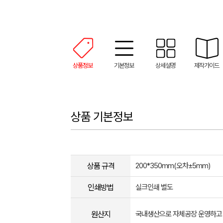
상품정보
기본정보
상세설명
제작가이드
상품 기본정보
상품 규격
200*350mm(오차±5mm​)​
인쇄방법
실크인쇄 별도
원산지
국내생산으로 자체공장 운영하고