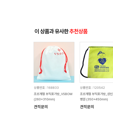
이 상품과 유사한
추천상품
상품번호 : 168833
상품번호 : 120542
조르개형 부직포가방_VSBOM
조르개형 부직포가방_성
(260x310mm)
병원 (350x450mm)
견적문의
견적문의