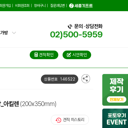
백
회원가입
|
비회원조회
|
장바구니
|
질문과답변
|
핑백
문의 · 상담전화
02)500-5959
트가방
가방
가방
견적확인
시안확인
블백
146522
상품번호
냉백
가방
방_아킬렌
(200x350mm)
백
견적 히스토리