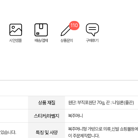
110
시안샘플
배송/결제
상품문의
구매후기
상품 재질
원단: 부직포원단 70g, 끈 : 나일론(줄끈)
스티커/라벨지
복주머니
복주머니형 가방으로 의류,신발 쇼핑몰등에
특징 및 사양
 있습니다.
이 주문제작합니다.