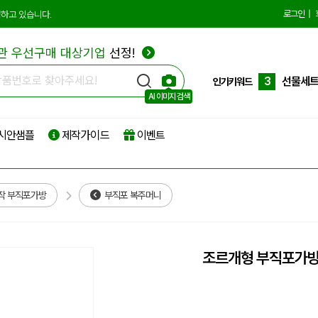
10
더스트
로그인
|
하고 있습니다.
1
에코백
관 우선구매 대상기업
선정!
2
종이쇼
3
선물세
인기키워드
AI 이미지 검색
4
부직포
시안샘플
제작가이드
이벤트
5
타포린
6
리유저
7
파우치
작 부직포가방
부직포 복주머니
8
보온보
9
친환경
조르개형 부직포가
10
더스트
1
에코백