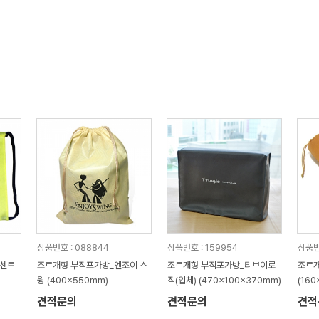
상품번호 : 088844
상품번호 : 159954
상품번
빈센트
조르개형 부직포가방_엔조이 스
조르개형 부직포가방_티브이로
조르개
윙 (400x550mm)
직(입체) (470x100x370mm)
(16
견적문의
견적문의
견적