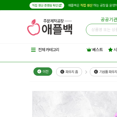
애플백은
직접 생산
하는 공장을 운영하
직접 생산 증명원 확인
공공기관
주문제작공장
베스트
시
전체 카테고리
이전
파우치 홈
기성품 파우