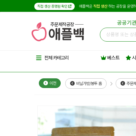
애플백은
직접 생산
하는 공장을 운영하
직접 생산 증명원 확인
공공기관
주문제작공장
베스트
시
전체 카테고리
이전
비닐가방/봉투 홈
주문제