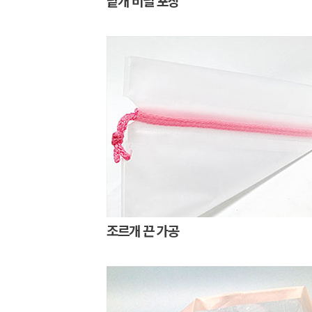
낱개 비닐 포장
조르개 끈 가공