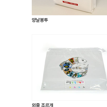
양날봉투
외줄 조르개