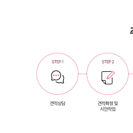
견적상담
견적확정 및
시안작업