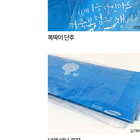
똑딱이 단추