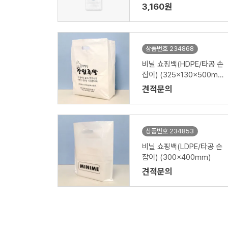
3,160원
상품번호 234868
비닐 쇼핑백(HDPE/타공 손
잡이) (325x130x500m
m)
견적문의
상품번호 234853
비닐 쇼핑백(LDPE/타공 손
잡이) (300x400mm)
견적문의