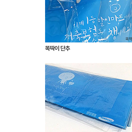
똑딱이 단추