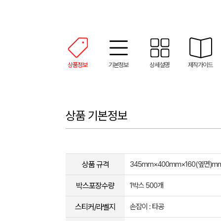
상품정보
기본정보
상세설명
제작가이드
상품 기본정보
상품 규격
345mm×400mm×160(옆면)m
박스포장수량
1박스 500개
스티커/라벨지
손잡이 : 타공