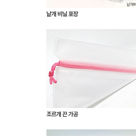
낱개 비닐 포장
조르개 끈 가공