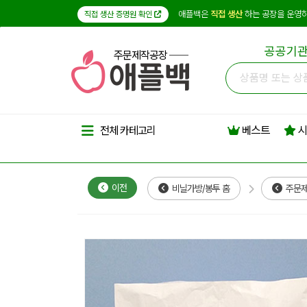
애플백은
직접 생산
하는 공장을 운영하
직접 생산 증명원 확인
공공기관
주문제작공장
베스트
시
전체 카테고리
이전
비닐가방/봉투 홈
주문제