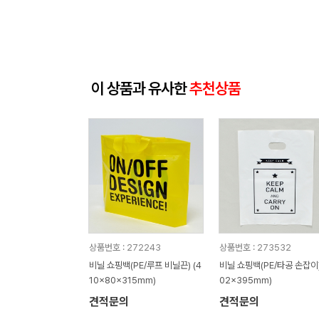
이 상품과 유사한
추천상품
상품번호 : 272243
상품번호 : 273532
비닐 쇼핑백(PE/루프 비닐끈) (4
비닐 쇼핑백(PE/타공 손잡이)
10x80x315mm)
02x395mm)
견적문의
견적문의