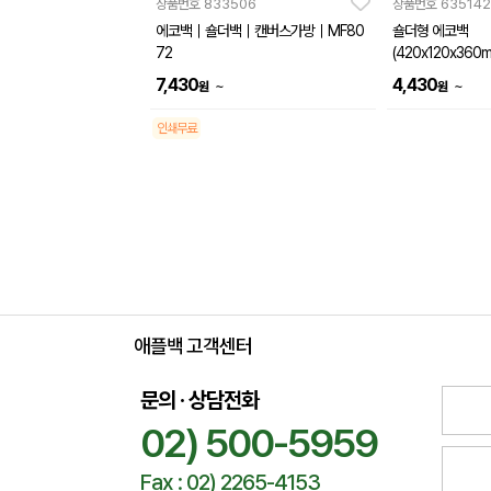
상품번호
833506
상품번호
635142
에코백｜숄더백｜캔버스가방｜MF80
숄더형 에코백
72
(420x120x360
7,430
4,430
~
~
원
원
인쇄무료
애플백 고객센터
문의 · 상담전화
02) 500-5959
Fax : 02) 2265-4153