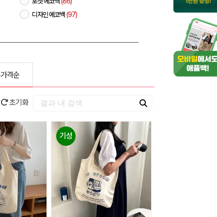
포켓 에코백
(86)
디자인 에코백
(97)
은가격순
초기화
기성