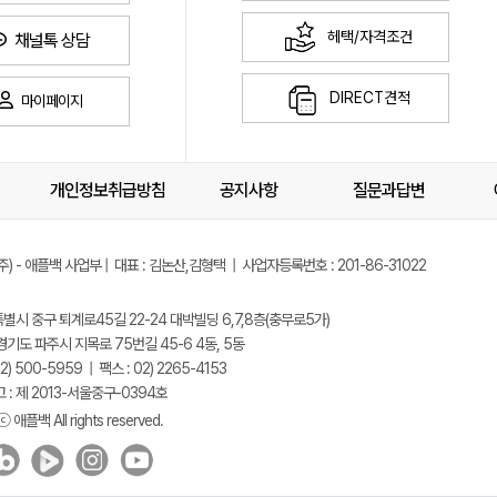
헤택/자격조건
채널톡 상담
DIRECT견적
마이페이지
개인정보취급방침
공지사항
질문과답변
) - 애플백 사업부 | 대표 : 김논산,김형택 | 사업자등록번호 : 201-86-31022
특별시 중구 퇴계로45길 22-24 대박빌딩 6,7,8층(충무로5가)
 경기도 파주시 지목로 75번길 45-6 4동, 5동
) 500-5959 | 팩스 : 02) 2265-4153
: 제 2013-서울중구-0394호
ⓒ 애플백 All rights reserved.