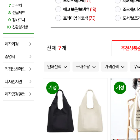
크로스 에코백
(71)
지퍼 에코
7
파우치
에코 보온/보냉백
(19)
조르개/더
8
선물세트
프리미엄 에코백
(73)
도서/보조
9
장바구니
10
친환경가방
제작과정
전체
7
개
추천상품
증명서
인쇄선택
구매수량
가격검색
무
직접생산확인
디자인지원
기성
기성
제작공정앨범