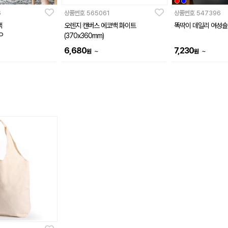
6
상품번호
565061
상품번호
547396
백
오렌지 캔버스 에코백 화이트
똑딱이 데일리 여성숄
P
(370x360mm)
6,680
7,230
~
~
원
원