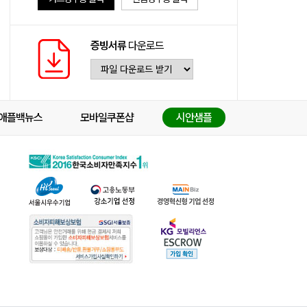
증빙서류
다운로드
애플백뉴스
모바일쿠폰샵
시안샘플