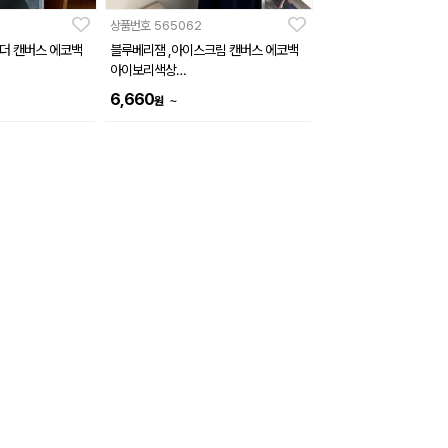
상품번호
565062
더 캔버스 에코백
블루베리잼 ,아이스크림 캔버스 에코백
아이보리색상
(370*360mm)
6,660
~
원