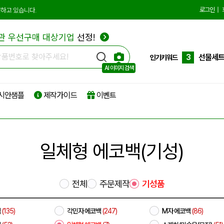
10
더스트
로그인
|
하고 있습니다.
1
에코백
관 우선구매 대상기업
선정!
2
종이쇼
3
선물세
인기키워드
AI 이미지 검색
4
부직포
시안샘플
제작가이드
이벤트
5
타포린
6
리유저
7
파우치
일체형 에코백(기성)
8
보온보
9
친환경
전체
주문제작
기성품
10
더스트
1
에코백
백
(135)
각민자 에코백
(247)
M자 에코백
(86)