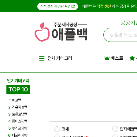
애플백은
직접 생산
하는 공장을 운영
직접 생산 증명원 확인
공공기
주문제작공장
베스트
전체 카테고리
인기카테고리
TOP 10
1
에코백
2
리유저블백
3
보온보냉백
4
종이쇼핑백
5
부직포가방
전체
민자 에코
6
타포린가방