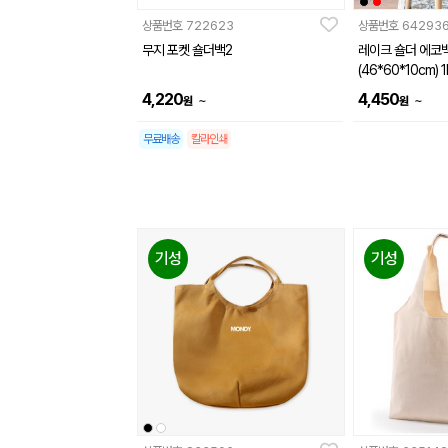
상품번호
722623
상품번호
64293
무지 포켓 숄더백2
레이크 숄더 에코
(46*60*10cm) 1
4,220
4,450
~
~
원
원
무료배송
칼라인쇄
기성
기성