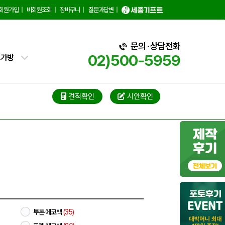
백
회원가입
|
비회원조회
|
장바구니
|
질문과답변
|
핑백
문의 · 상담전화
02)500-5959
트가방
가방
가방
견적확인
시안확인
블백
냉백
가방
백
투톤 에코백
(35)