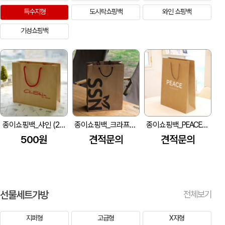
특수지형
도시락쇼핑백
와인 쇼핑백
기성쇼핑백
종이쇼핑백_샤인 (250x110x240mm)
종이쇼핑백_크라프트지 (250x100x330mm)
종이쇼핑백_PEACE (250x100x330mm)
500원
견적문의
견적문의
선물세트가방
전체보기
지퍼형
고급형
X자형