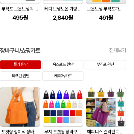
부직포 보온보냉백 특대형 [30x30x20]
테디 보냉보온 가방 10L (270x170x350mm)
보온보냉 부직포가방 피크닉 도시락 (260x170x260mm) HB04
495원
2,840원
461원
장바구니/쇼핑카트
전체보기
폴리 원단
옥스포드 원단
부직포 원단
타포린 원단
캐리어/카트
포켓형 접이식 장바구니(3색) (320x100x530mm)
무지 포켓형 장바구니 포켓장바구니 시장가방 쇼핑백 // 인쇄가능
해피니스 엘리펀트 솔리드 쇼퍼 장바구니 (420x70x320mm)