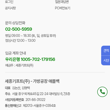
로그인
질문과답변
공지사항
PC버전보기
문의·상담전화
02-500-5959
평일 09:00 ~ 18:30
(토, 일, 공휴일 휴무)
점심시간 12:00 ~ 13:00
견적
입금 계좌 안내
우리은행 1005-702-179156
시안
예금주 : 세종기프트(주)
세종기프트(주) - 가방공장 애플백
대표
김논산, 김형택
주소
서울 중구 퇴계로45길 22-24 대박빌딩 6,7,8층
사업자등록번호
201-86-31022
통신판매신고
제2013-서울중구-0394호