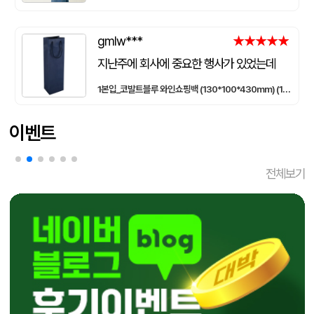
gmlw***
★★★★★
★★★★★
지난주에 회사에 중요한 행사가 있었는데
급하게 사용하게되어 문의 드렸더니
1본입_코발트블루 와인쇼핑백 (130*100*430mm) (1묶음:50개)
친절하게 안내해주셨고 배송도 생각보다 빨리왔어요^^
덕분에 행사에서 너무 잘썼습니다!
이벤트
세종기프트는 배송도 빠르고
항상 친절하게 견적 및 문의사항 답변해주시는
직원분들 감사합니다~
전체보기
연말에 또 세종기프트에서 주문할예정입니다ㅎㅎ
앞으로도 잘 부탁드립니다!