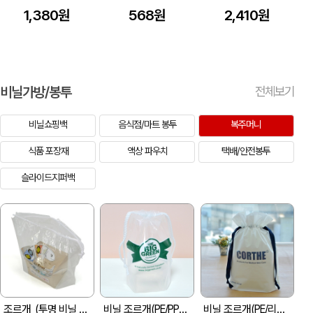
1,380원
568원
2,410원
비닐가방/봉투
전체보기
비닐쇼핑백
음식점/마트 봉투
복주머니
식품 포장재
액상 파우치
택배/안전봉투
슬라이드지퍼백
조르개_(투명 비닐 조르게)
비닐 조르개(PE/PP브레이드끈) (170x80x200mm)
비닐 조르개(PE/리본끈) (230x292mm)