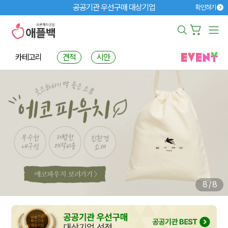
공공기관 우선구매 대상기업
확인하기
카테고리
견적
시안
8
/
8