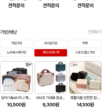
견적문의
견적문의
견적문의
가방/배낭
전체보기
학원가방
유치원가방
백팩
노트북/서류가방
캐리어/레디백
스포츠/헬스가방
담아 14inch 미니 캐리어 결합백 레디백
샤브르 기내용 잠금장치 있는여행용 보조 캐리어 레디백
생활더봄 안전한 잠금형 14인치 레디백 기내용 미니 캐리어
10,500원
9,300원
14,100원