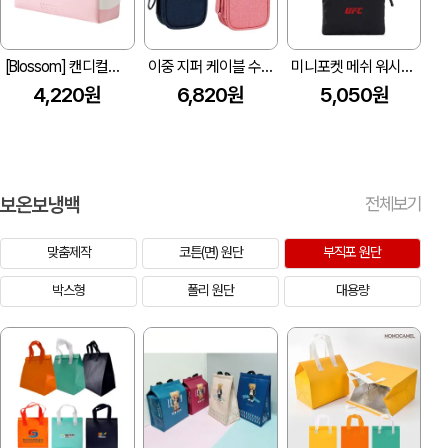
[Blossom] 캔디컬러 배색 대용량 방수파우치
이중 지퍼 케이블 수납 미니 파우치 Z729
미니포켓 메쉬 워시파우치 미니백 Z697
4,220원
6,820원
5,050원
보온보냉백
전체보기
맞춤제작
코튼(면) 원단
부직포 원단
박스형
폴리 원단
대용량