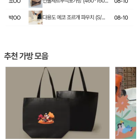
선물세트부직포가방 (460*160*310mm)
조OO
08-10
다용도 에코 조르개 파우치 (S/M/L)
박OO
08-10
타포린가방
박OO
08-10
친환경 부직포 가방 (소/중/대) 3가지 선택
강OO
08-10
추천 가방 모음
타포린가방 소형 (270x200x330mm)
강OO
08-10
블랙 rpet 리유저블 가방 (소, 중, 대)
이OO
08-10
반투명타포린 (360x150x410mm)
유OO
08-10
친환경 R-PET 칼라인쇄 리유저블백 (검정내피/170g/S~XL)
홍OO
08-10