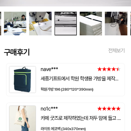
구매후기
전체보기
nave***
★★★★★
★★★★★
세종기프트에서 학원 학생용 가방을 제작했는데 전체적으로 아주 만족스럽습니다. 가방 크기가 넉넉해서 교재와 학용품을 넣기 좋고, 원단과 지퍼도 탄탄해서 아이들이 매일 사용하기에 실용적입니다. 특히 학원 로고와 문구 인쇄가 선명하고 깔끔하게 나와서 실제로 받아보니 기대했던 것보다 훨씬 고급스러웠습니다. 제작 과정에서도 요청사항을 잘 반영해 주셨고 완성도도 좋아 다음 단체 제작 때도 다시 이용하고 싶습니다.
학원가방 196 (280*120*390mm)
no1c***
★★★★★
★★★★★
카페 굿즈로 제작하였는데 저두 맘에 들고 손님들도 맘에 들어하세요. 저두 매일 들고 다니는데 탄탄해서 좋아요.가격도 맘에 들어서 벌써 3번째 주문했어요.진행 과정에 있어서도 상담 직원분들 세심하고 친절하세요.
라이트 에코백 (340x370mm)