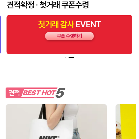
견적확정 · 첫거래 쿠폰수령
첫거래
감사
EVENT
쿠폰 수령하기
스탠다드 에코백 (350x100x370mm)
김OO
08-10
5
견적
BEST HOT
[주문제작] 에코백 맞춤 제작 서비스
김OO
08-10
맞춤 제작 타포린백
이OO
08-10
[친환경인증] R-PET 고밀도 리유저블백 (검정내피/170g)(S~XL)
이OO
08-10