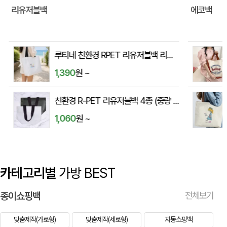
리유저블백
에코백
루티네 친환경 RPET 리유저블백 리사이클백
1,390
원 ~
친환경 R-PET 리유저블백 4종 (중량 160g±10) (38x15x28,45x15x40,57x20x43,40x24x42cm)
1,060
원 ~
카테고리별
가방 BEST
종이쇼핑백
전체보기
맞춤제작(가로형)
맞춤제작(세로형)
자동쇼핑백