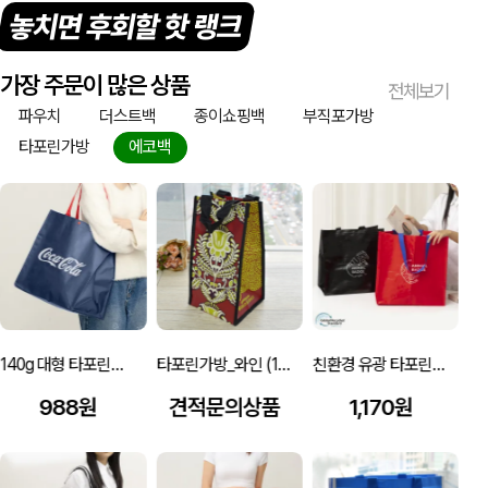
놓치면 후회할 핫 랭크
가장 주문이 많은 상품
전체보기
파우치
더스트백
종이쇼핑백
부직포가방
타포린가방
에코백
140g 대형 타포린백 네이비(레드끈) (400x250x400mm)
타포린가방_와인 (170x160x320mm)
친환경 유광 타포린백 (대형/특대형)
988원
견적문의상품
1,170원