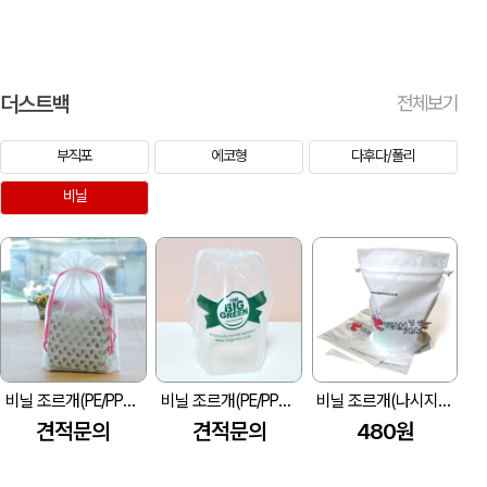
더스트백
전체보기
부직포
에코형
다후다/폴리
비닐
비닐 조르개(PE/PP브레이드끈) (230x66x310mm)
비닐 조르개(PE/PP브레이드끈) (170x80x200mm)
비닐 조르개(나시지/PP브레이드끈)
견적문의
견적문의
480원