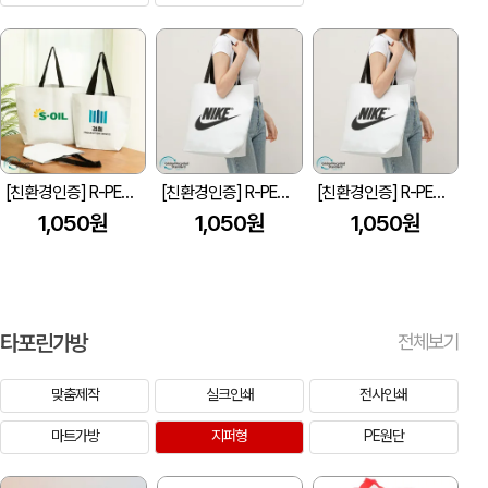
[친환경인증] R-PET 고밀도 리유저블백 (검정내피/170g)(S~XL)
[친환경인증] R-PET 고밀도 리유저블백 (검정내피/170g)(S~XL)
[친환경인증] R-PET 고밀도 리유저블백 (검정내피/170g)(S~XL)
1,050원
1,050원
1,050원
타포린가방
전체보기
맞춤제작
실크인쇄
전사인쇄
마트가방
지퍼형
PE원단