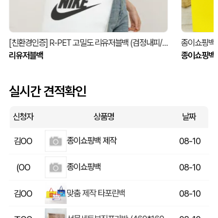
조르개형 부직포가방_아킬렌 (200x350mm)
김OO
08-10
맞춤 제작 타포린백
박OO
08-10
[친환경인증] R-PET 고밀도 리유저블백 (검정내피/170g)(S~XL)
종이쇼핑백_캐
리유저블백
종이쇼핑백
조르개형 부직포가방_VSBOM (260x310mm)
김OO
08-10
맞춤 제작 타포린백
실시간 견적확인
김OO
08-10
16색상 두툼캔버스 컬러에코백 데님에코백(중)-(35x38x8cm)
이OO
08-10
신청자
상품명
날짜
종이쇼핑백 제작
김OO
08-10
종이쇼핑백
(OO
08-10
맞춤 제작 타포린백
김OO
08-10