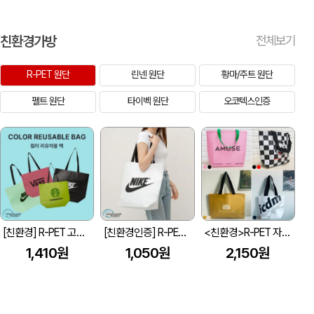
친환경가방
전체보기
R-PET 원단
린넨 원단
황마/주트 원단
펠트 원단
타이벡 원단
오코텍스인증
[친환경] R-PET 고밀도 리유저블백 4색 (검정내피/170g)(450x150x400mm)
[친환경인증] R-PET 고밀도 리유저블백 (검정내피/170g)(S~XL)
<친환경>R-PET 자카드 고밀도 리유저블백 (2도/주문제작)(380x130x300, 450x130x380, 510x150x460mm)
1,410원
1,050원
2,150원