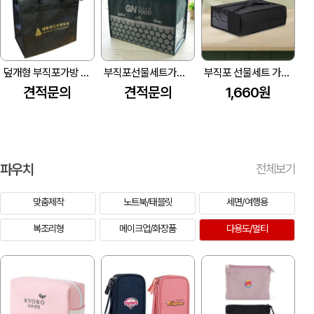
덮개형 부직포가방 (350*200*350mm)
부직포선물세트가방_(컬러 선물세트 가방) (390*200*290mm)
부직포 선물세트 가로형
견적문의
견적문의
1,660원
파우치
전체보기
맞춤제작
노트북/태블릿
세면/여행용
복조리형
메이크업/화장품
다용도/멀티