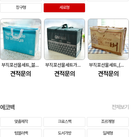
장구형
세로형
부직포선물세트_블루 선물세트 가방 (400*140*260mm)
부직포선물세트가방_(컬러 선물세트 가방) (390*200*290mm)
부직포선물세트_(그림 테두리 선물세트 가방) (570*150*460mm)
견적문의
견적문의
견적문의
에코백
전체보기
맞춤제작
크로스백
조르개형
텀블러백
도서가방
일체형