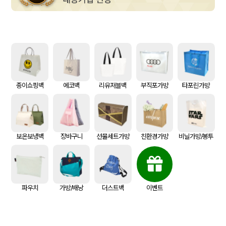
종이쇼핑백
에코백
리유저블백
부직포가방
타포린가방
보온보냉백
장바구니
선물세트가방
친환경가방
비닐가방/봉투
이벤트
파우치
가방/배낭
더스트백