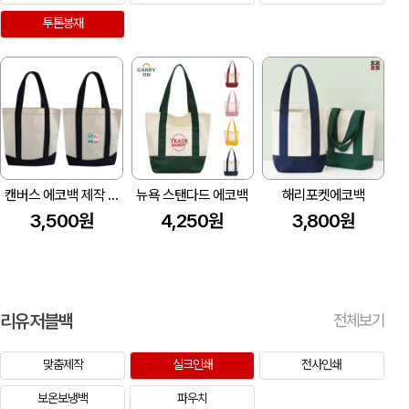
투톤봉재
캔버스 에코백 제작 (34x34x10cm)
뉴욕 스탠다드 에코백
해리포켓에코백
3,500원
4,250원
3,800원
리유저블백
전체보기
맞춤제작
실크인쇄
전사인쇄
보온보냉백
파우치