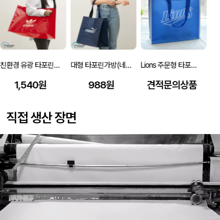
친환경 유광 타포린백 특대형(2색) (530x300x380mm)
대형 타포린가방(네이비) (400x250x400mm)
Lions 주문형 타포린백 (410x110x360mm)
1,540원
988원
견적문의상품
직접 생산 장면