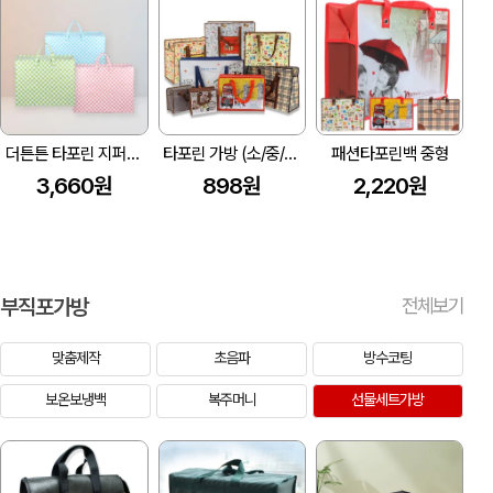
더튼튼 타포린 지퍼백 (대/중/소)
타포린 가방 (소/중/특중/대/특대)
패션타포린백 중형
3,660원
898원
2,220원
부직포가방
전체보기
맞춤제작
초음파
방수코팅
보온보냉백
복주머니
선물세트가방