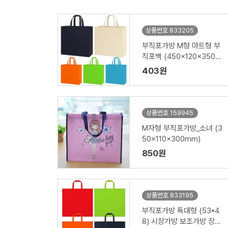
상품번호 833205
부직포가방 M형 마트형 부
직포백 (450x120x350m
m)
403원
상품번호 159945
M자형 부직포가방_소녀 (3
50x110x300mm)
850원
상품번호 833195
부직포가방 특대형 (53*4
8) 시장가방 보조가방 장바