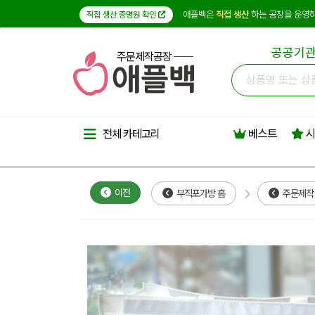
애플백은
직접 생산
하는 공장을 운영하
직접 생산 증명원 확인
공공기관
주문제작공장
베스트
시
전체 카테고리
이전
부직포가방 홈
주문제작