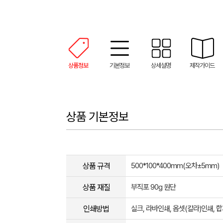
상품정보
기본정보
상세설명
제작가이드
상품 기본정보
상품 규격
500*100*400mm(오차±5mm)
상품 재질
부직포 90g 원단
인쇄방법
실크, 라바인쇄, 옵셋(칼라)인쇄,