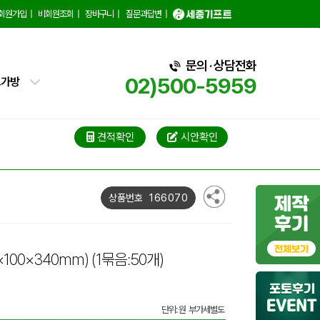
백
회원가입
|
비회원조회
|
장바구니
|
질문과답변
|
핑백
문의 · 상담전화
02)500-5959
트가방
가방
가방
견적확인
시안확인
블백
166070
상품번호
냉백
가방
×100×340mm)
(1묶음:50개)
백
단위: 원 부가세별도