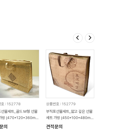
호 : 152778
상품번호 : 152779
선물세트_골드 M형 선물
부직포선물세트_얇고 깊은 선물
가방 (470*120*360m
세트 가방 (450*100*480m
m)
문의
견적문의