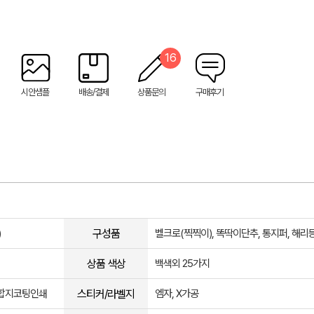
16
시안샘플
배송/결제
상품문의
구매후기
구성품
)
벨크로(찍찍이), 똑딱이단추, 통지퍼, 해리
상품 색상
백색외 25가지
스티커/라벨지
, 합지코팅인쇄
엠자, X가공