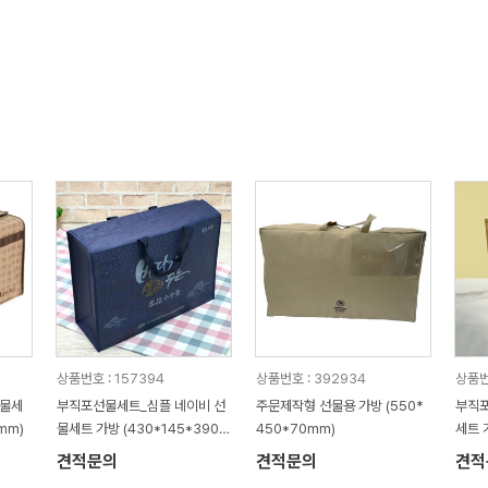
상품번호 : 157394
상품번호 : 392934
상품번
선물세
부직포선물세트_심플 네이비 선
주문제작형 선물용 가방 (550*
부직포
mm)
물세트 가방 (430*145*390m
450*70mm)
세트 
m)
m)
견적문의
견적문의
견적