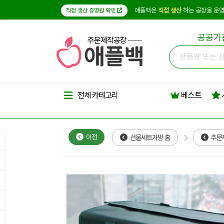
애플백은
직접 생산
하는 공장을 운영
직접 생산 증명원 확인
공공기
주문제작공장
베스트
전체 카테고리
이전
선물세트가방 홈
주문