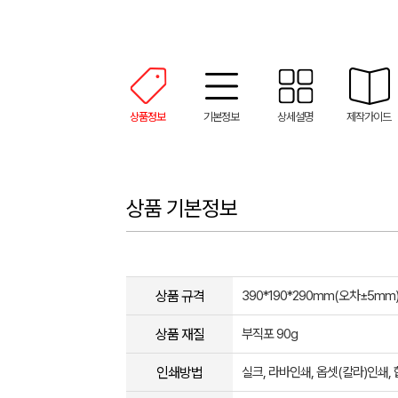
상품정보
기본정보
상세설명
제작가이드
상품 기본정보
상품 규격
390*190*290mm(오차±5mm​
상품 재질
부직포 90g
인쇄방법
실크, 라바인쇄, 옵셋(칼라)인쇄