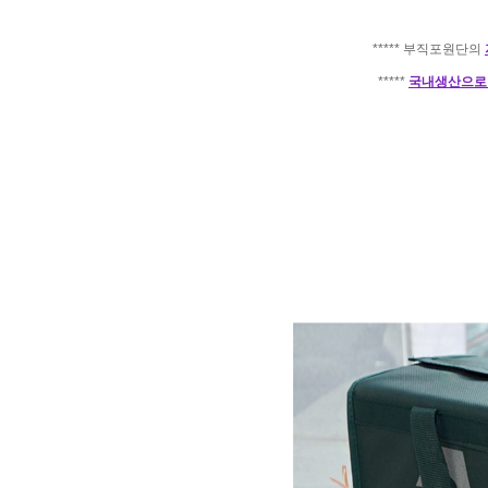
***** 부직포원단의
*****
국내생산으로