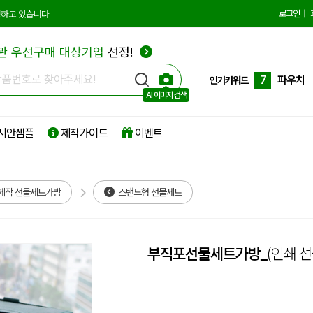
4
부직포
로그인
|
하고 있습니다.
5
타포린
관 우선구매 대상기업
선정!
6
리유저
7
파우치
인기키워드
AI 이미지 검색
8
보온보
시안샘플
제작가이드
이벤트
9
친환경
10
더스트
1
에코백
제작 선물세트가방
스탠드형 선물세트
부직포선물세트가방_
(인쇄 