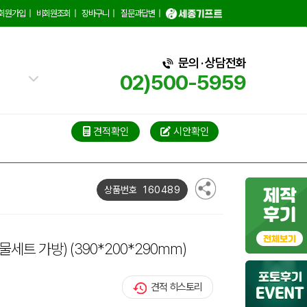
가방
회원가입
|
비회원조회
|
장바구니
|
질문과답변
|
가방
블백
문의 · 상담전화
02)500-5959
냉백
가방
견적확인
시안확인
백
160489
상품번호
선물세트 가방)
(390*200*290mm)
견적 히스토리