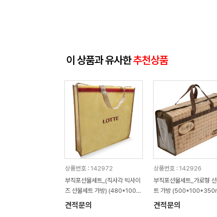
이 상품과 유사한
추천상품
상품번호 : 142972
상품번호 : 142926
부직포선물세트_(직사각 빅사이
부직포선물세트_가로형 
즈 선물세트 가방) (480*100*
트 가방 (500*100*350
480mm)
견적문의
견적문의