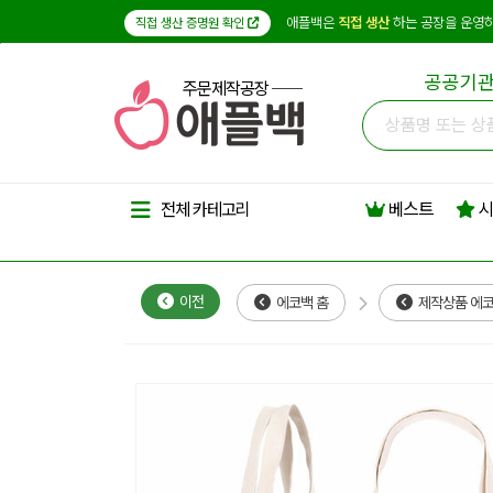
애플백은
직접 생산
하는 공장을 운영하
직접 생산 증명원 확인
공공기관
주문제작공장
베스트
시
전체 카테고리
이전
에코백 홈
제작상품 에