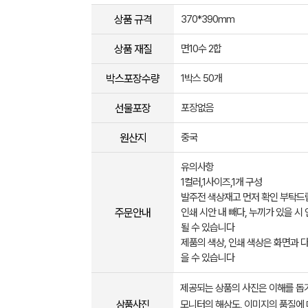
상품 규격
370*390mm
상품 재질
면10수 2합
박스포장수량
1박스 50개
선물포장
포장없음
원산지
중국
유의사항
1컬러,1사이즈,1개 구성
발주전 색상재고 먼저 확인 부탁
주문안내
인쇄 시안 내 빼다, 누끼가 있을 시
될 수 있습니다
제품의 색상, 인쇄 색상은 화면과 
을 수 있습니다
제공되는 상품의 사진은 이해를 
상품사진
모니터의 해상도, 이미지의 품질에 