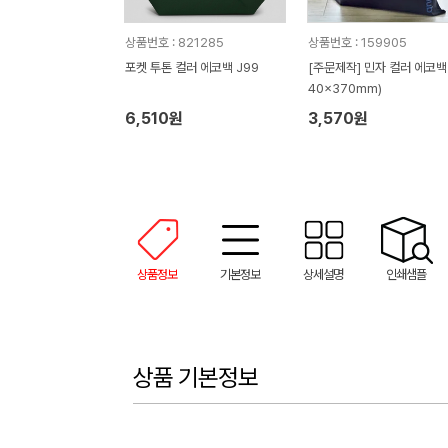
상품번호 : 821285
상품번호 : 159905
포켓 투톤 컬러 에코백 J99
[주문제작] 민자 컬러 에코백 
40x370mm)
6,510원
3,570원
상품정보
기본정보
상세설명
인쇄샘플
상품 기본정보