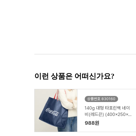
이런 상품은 어떠신가요?
상품번호 830160
140g 대형 타포린백 네이
비(레드끈) (400x250x4
00mm)
988원