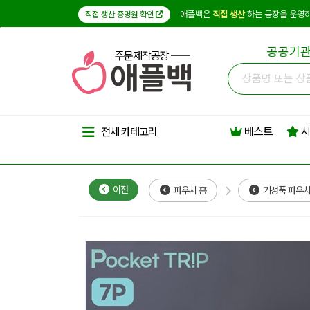
애플백은
직접 생산
하는 공장을 운영하
직접 생산 증명원 확인
공공기관
주문제작공장
베스트
시
전체 카테고리
이전
파우치 홈
기성품 파우