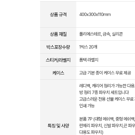
상품 규격
400x300x110mm
상품 재질
폴리에스테르, 금속, 실리콘
박스포장수량
1박스 20개
스티커/라벨지
폼텍 라벨지
케이스
고급 기본 종이 케이스 무료 제공
레디백, 캐리어 정리가 가능한 다용
방 정리 7종 파우치 세트입니다
고급스러운 전용 선물 케이스 무료 
인쇄 가능
본품 7P (대형 메쉬백, 중형 메쉬백
특징 및 사양
란제리 파우치, 신발 파우치,끈 파우
다용도 파우치)