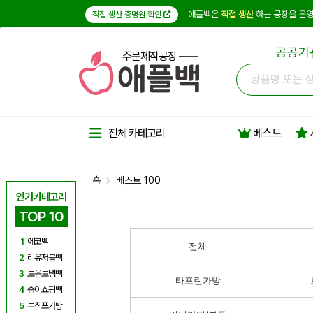
애플백은
직접 생산
하는 공장을 운영
직접 생산 증명원 확인
공공기
주문제작공장
베스트
전체 카테고리
홈
베스트 100
인기카테고리
TOP 10
1
에코백
전체
2
리유저블백
3
보온보냉백
타포린가방
4
종이쇼핑백
5
부직포가방