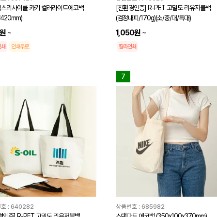
스리사이클 카키 컬러라이트에코백
[친환경인증] R-PET 고밀도 리유저블백
*420mm)
(검정내피/170g)(소/중/대/특대)
0원
~
1,050원
~
인쇄
인쇄무료
칼라인쇄
7
호 :
640282
상품번호 :
685982
경인증] R-PET 고밀도 리유저블백
스탠다드 에코백 (350x100x370mm)