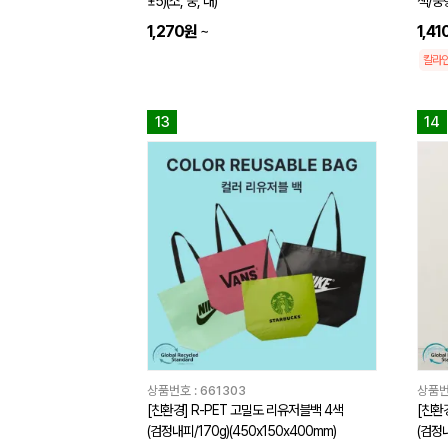
±5)(소, 중, 대)
색/중형
1,270원
~
1,4
칼라
13
14
상품번호 :
661303
상품번
[친환경] R-PET 고밀도 리유저블백 4색
[친환
(검정내피/170g)(450x150x400mm)
(검정내