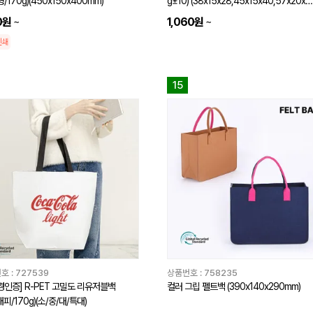
/170g)(450x150x400mm)
g±10) (38x15x28,45x15x40,57x20x4
3,40x24x42cm)
10원
~
1,060원
~
인쇄
15
호 :
727539
상품번호 :
758235
경인증] R-PET 고밀도 리유저블백
컬러 그립 펠트백 (390x140x290mm)
피/170g)(소/중/대/특대)