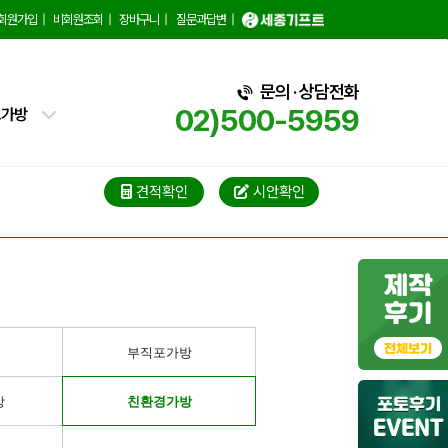
백
회원가입
|
비회원조회
|
장바구니
|
질문과답변
|
핑백
문의 · 상담전화
02)500-5959
트가방
가방
가방
견적확인
시안확인
블백
냉백
가방
부직포가방
백
방
친환경가방