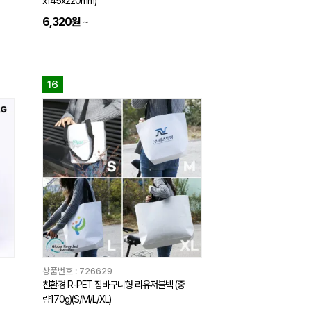
x145x220mm)
6,320원
~
16
상품번호 :
726629
친환경 R-PET 장바구니형 리유저블백 (중
량170g)(S/M/L/XL)