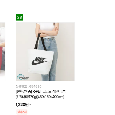
28
상품번호 :
654630
[친환경인증] R-PET 고밀도 리유저블백
(검정내피/170g)(450x150x400mm)
1,220원
~
칼라인쇄