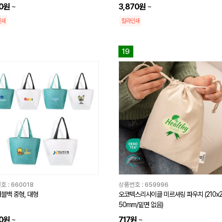
50원
~
3,870원
~
인쇄
칼라인쇄
19
호 :
660018
상품번호 :
659996
블백 중형, 대형
오코텍스리사이클 미르셔링 파우치 (210x
50mm/밑면 없음)
50원
~
717원
~