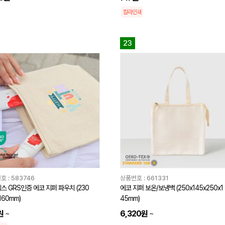
칼라인쇄
23
호 :
583746
상품번호 :
661331
스 GRS인증 에코 지퍼 파우치 (230
에코 지퍼 보온/보냉백 (250x145x250x1
160mm)
45mm)
원
~
6,320원
~