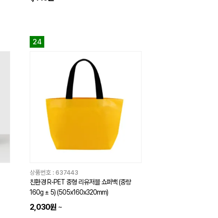
24
상품번호 :
637443
친환경 R-PET 중형 리유저블 쇼퍼백 (중량
160g ± 5) (505x160x320mm)
2,030원
~