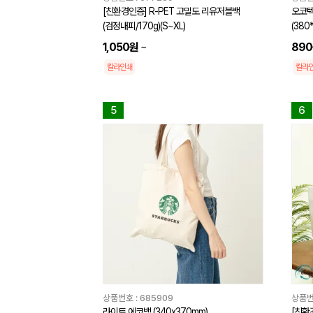
[친환경인증] R-PET 고밀도 리유저블백
오코텍
(검정내피/170g)(S~XL)
(380
1,050원
~
89
칼라인쇄
칼라
5
6
상품번호 :
685909
상품번
라이트 에코백 (340x370mm)
[친환