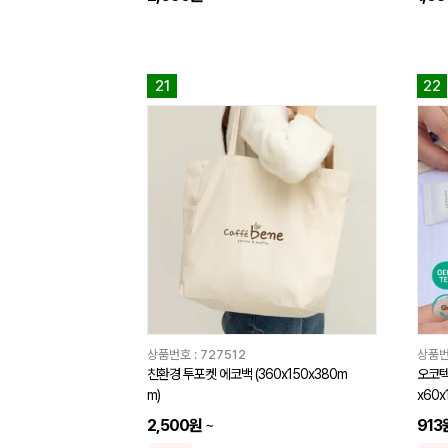
21
22
상품번호 :
727512
상품번
친환경 투포켓 에코백 (360x150x380m
오코텍
m)
x60x
2,500원
~
913