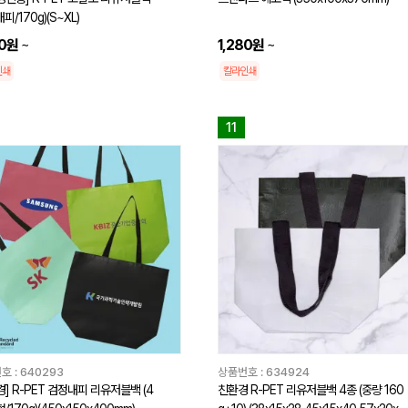
피/170g)(S~XL)
50원
~
1,280원
~
인쇄
칼라인쇄
11
호 :
640293
상품번호 :
634924
경] R-PET 검정내피 리유저블백 (4
친환경 R-PET 리유저블백 4종 (중량 160