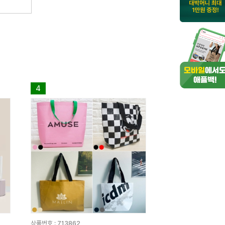
4
상품번호 :
713862