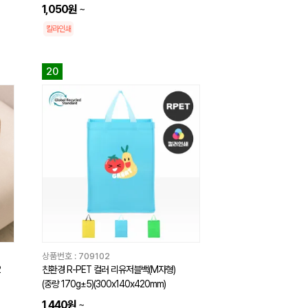
1,050원
~
칼라인쇄
20
상품번호 :
709102
2
친환경 R-PET 컬러 리유저블백(M자형)
(중량 170g±5)(300x140x420mm)
1,440원
~