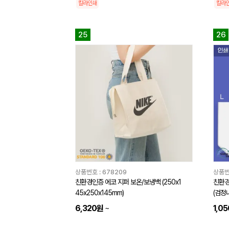
칼라인쇄
칼라
25
26
상품번호 :
678209
상품번
친환경인증 에코 지퍼 보온/보냉백 (250x1
친환경
45x250x145mm)
(검정내
6,320원
~
1,0