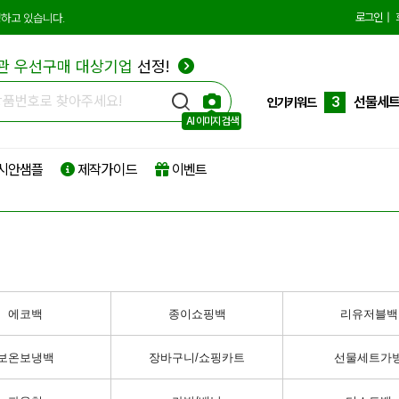
10
더스트
로그인
|
하고 있습니다.
1
에코백
관 우선구매 대상기업
선정!
2
종이쇼
3
선물세
인기키워드
AI 이미지 검색
4
부직포
시안샘플
제작가이드
이벤트
5
타포린
6
리유저
7
파우치
8
보온보
9
친환경
에코백
종이쇼핑백
리유저블백
10
더스트
보온보냉백
장바구니/쇼핑카트
선물세트가
1
에코백