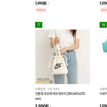
1,410원
~
1,0
칼라인쇄
칼라
17
18
상품번호 :
707240
상품번
친환경 조르개 에코 파우치 (280x60x230
리유저
mm)
2,690원
~
1,0