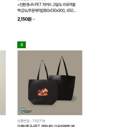
<친환경>R-PET 자카드 고밀도 리유저블
백 (2도/주문제작)(380x130x300, 450x1
30x380, 510x150x460mm)
2,150원
~
8
상품번호 :
732716
[친환경] R-PET 검정내피 리유저블백 (블