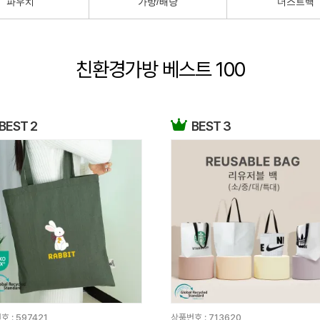
파우치
가방/배낭
더스트백
친환경가방 베스트 100
BEST 2
BEST 3
호 :
597421
상품번호 :
713620