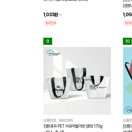
(검정내
1,033원
~
1,0
칼라인쇄
칼라
9
10
상품번호 :
690285
상품번
친환경 R-PET 리유저블가방 (중량 170g
[친환