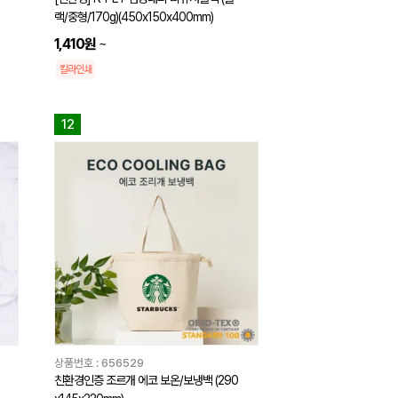
랙/중형/170g)(450x150x400mm)
1,410원
~
칼라인쇄
12
상품번호 :
656529
친환경인증 조르개 에코 보온/보냉백 (290