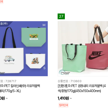
인쇄
27
호 :
728717
상품번호 :
713603
 R-PET 칼라인쇄(中) 리유저블백
[친환경] R-PET 검정내피 리유저블백 (4
피/170g/S~XL)
색/중형/170g)(450x150x400mm)
50원
~
1,410원
~
칼라인쇄