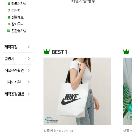
비닐가방/봉투
6
타포린가방
7
파우치
8
선물세트
9
장바구니
10
친환경가방
제작과정
BEST 1
증명서
직접생산확인
디자인지원
제작공정앨범
상품번호 :
677239
상품번