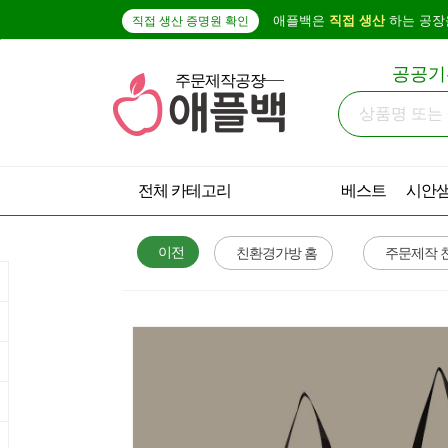
애플백은
직접 생산
하는 공장
직접 생산 증명원 확인
공공기
주문제작공장
베스트
시안
전체 카테고리
이전
친환경가방 홈
주문제작 