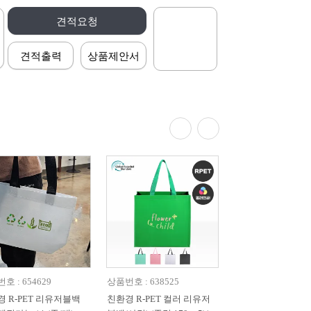
견적요청
견적출력
상품제안서
호 : 654629
상품번호 : 638525
 R-PET 리유저블백
친환경 R-PET 컬러 리유저