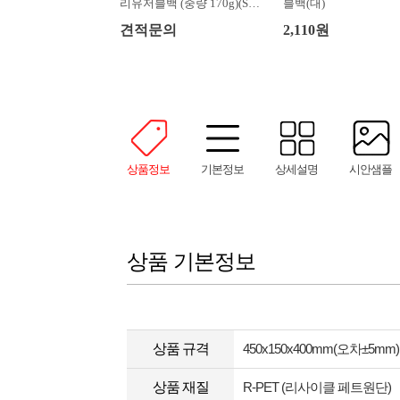
리유저블백 (중량 170g)(S/
블백(대)
M/ML/L)
견적문의
2,110원
상품정보
기본정보
상세설명
시안샘플
상품 기본정보
상품 규격
450x150x400mm(오차±5mm)
상품 재질
R-PET (리사이클 페트원단)