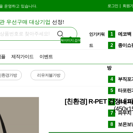
로그인
|
회원
을 운영하고 있습니다.
관 우선구매 대상기업
선정!
1
에코백
인기키워
AI 이미지 검색
2
종이쇼
드
샘플
제작가이드
이벤트
3
선물세
방
친환경가방
리유저블가방
4
부직포
5
타포린
[친환경] R-PET 검정
6
리유저
(450x
7
파우치
8
보온보