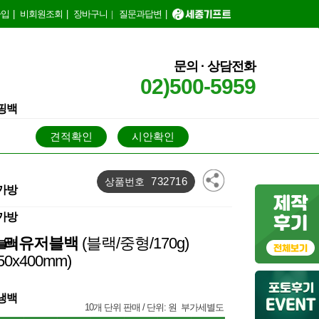
가입
|
비회원조회
|
장바구니
|
질문과답변
|
문의 · 상담전화
02)500-5959
핑백
트가
견적확인
시안확인
732716
상품번호
가방
가방
내피 리유저블백
(블랙/중형/170g)
블백
150x400mm)
냉백
10개 단위 판매 / 단위: 원 부가세별도