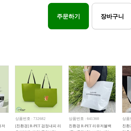
주문하기
장바구니
상품번호 : 732682
상품번호 : 641360
상품번
유저
[친환경] R-PET 검정내피 리
친환경 R-PET 리유저블백
친환경