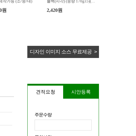
작가능 (소/중/대)
블백(사각) (중량 170g±5)(38
0x220x350mm)
40원
2,420원
디자인 이미지 소스 무료제공 >
견적요청
시안등록
주문수량