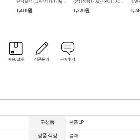
유저블백 (그린/중형/170g)
(중) (중량170g)(450x150x40
맞춤제
(450x150x400mm)
0mm)
1,410원
1,220원
1,2
배송/결제
상품문의
구매후기
구성품
본품 1P
상품 색상
블랙