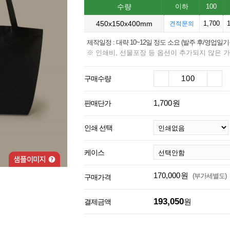
9
친환경
수량
이하
100
450x150x400mm
10
1,700
더스트
견적문의
제작일정 : 대략 10~12일 정도 소요 (발주 후/영업일
※ 인쇄비, 선물포장 등 옵션이 추가되지 않은 
구매수량
1,700
원
판매단가
인쇄 선택
케이스
170,000
원
(부가세별도)
구매가격
193,050
원
결제금액