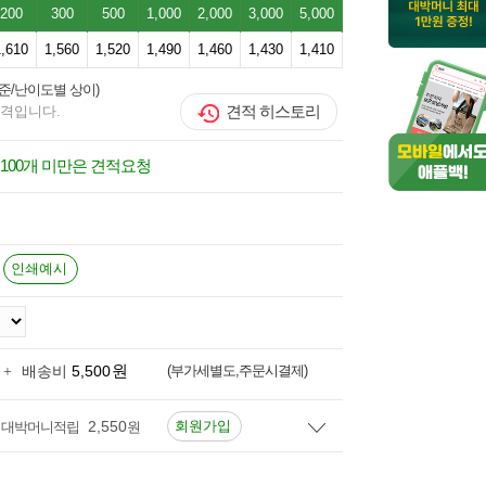
가방
200
300
500
1,000
2,000
3,000
5,000
백
1,610
1,560
1,520
1,490
1,460
1,430
1,410
기준/난이도별 상이)
견적 히스토리
가격입니다.
100개 미만은 견적요청
인쇄예시
원
5,500
(부가세별도,주문시결제)
+
배송비
2,550
회원가입
대박머니적립
원