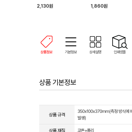
2,130원
1,860원
상품정보
기본정보
상세설명
인쇄샘플
상품 기본정보
350x100x370mm(측정 방식에
상품 규격
발생)
상품 재질
코튼+폴리