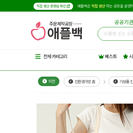
애플백은
직접 생산
하는 공장을 운영하
직접 생산 증명원 확인
공공기관
주문제작공장
베스트
시
전체 카테고리
이전
친환경가방 홈
기성품 