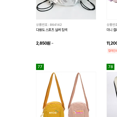
상품번호 :
864142
상품번호
다용도 스포츠 실버 짐색
미니 컬
2,850원
~
11,2
칼라인
77
78