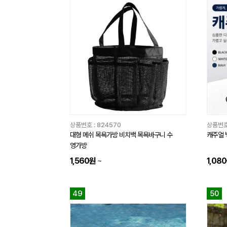
상품번호 :
824570
상품번호
대형 메쉬 목욕가방 비치백 목욕바구니 수
캐주얼 
영가방
1,560원
~
1,08
49
50