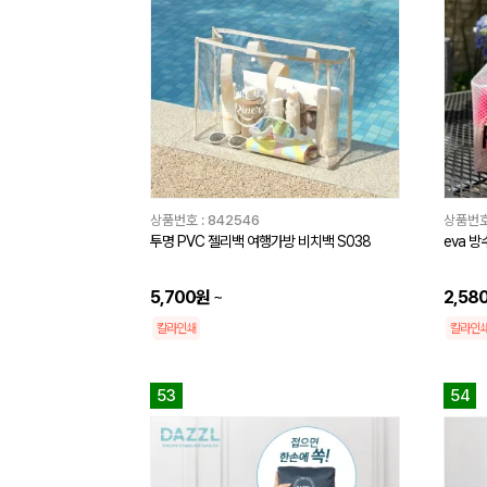
상품번호 :
842546
상품번호
투명 PVC 젤리백 여행가방 비치백 S038
eva 
5,700원
~
2,58
칼라인쇄
칼라인
53
54