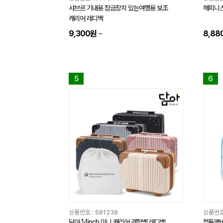
샤브르 기내용 잠금장치 있는여행용 보조
해피니스
캐리어 레디백
9,300원
~
8,88
5
6
상품번호 :
581239
상품번호
담아 14inch 미니 캐리어 결합백 레디백
청투명비치