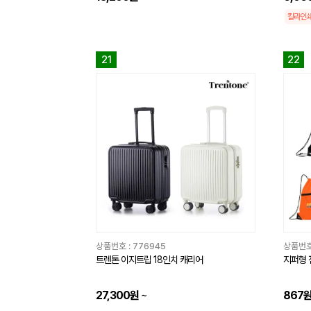
칼라인
21
22
상품번호 :
776945
상품번호
트렌톤 이지트립 18인치 캐리어
지퍼형 
27,300원
~
867