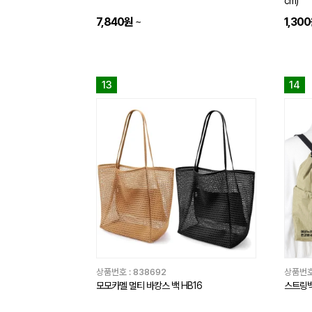
cm)
7,840원
~
1,30
13
14
상품번호 :
838692
상품번호
모모카멜 멀티 바캉스 백 HB16
스트링