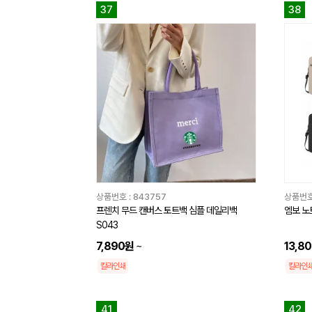
37
38
상품번호 :
843757
상품번호
프렌치 무드 캔버스 토트백 심플 데일리백
엠보 노
S043
7,890원
~
13,8
칼라인쇄
칼라인
41
42