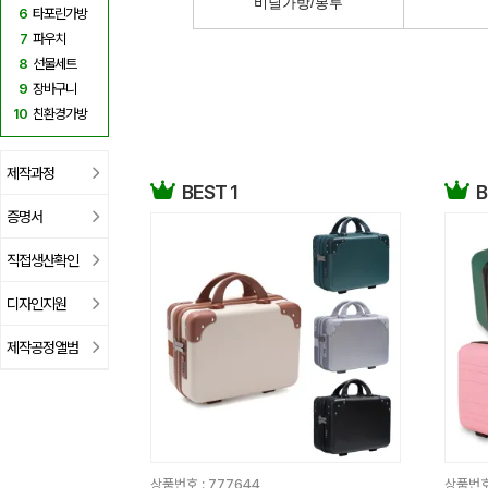
비닐가방/봉투
6
타포린가방
7
파우치
8
선물세트
9
장바구니
10
친환경가방
제작과정
BEST 1
B
증명서
직접생산확인
디자인지원
제작공정앨범
상품번호 :
777644
상품번호