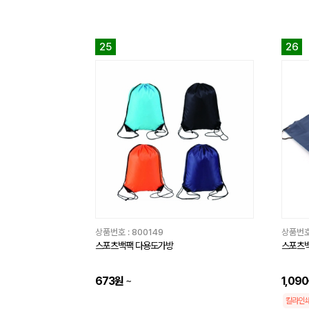
25
26
상품번호 :
800149
상품번호
스포츠백팩 다용도가방
스포츠백
673원
~
1,09
칼라인