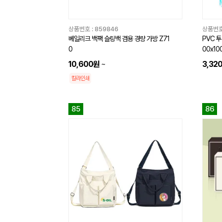
상품번호 :
859846
상품번호
베일리크 백팩 슬링백 겸용 경량 가방 Z71
PVC 
0
00x10
10,600원
~
3,32
칼라인쇄
85
86