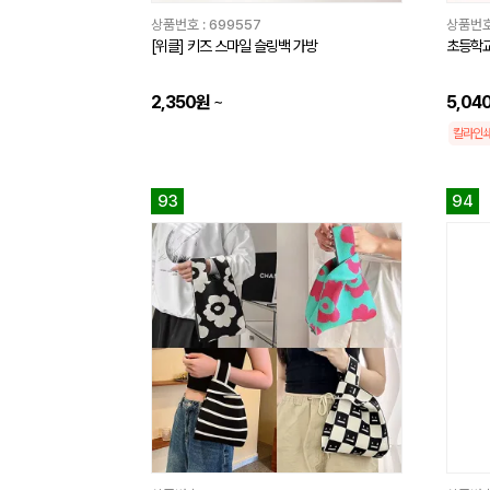
상품번호 :
699557
상품번호
[위클] 키즈 스마일 슬링백 가방
초등학교
2,350원
~
5,04
칼라인
93
94