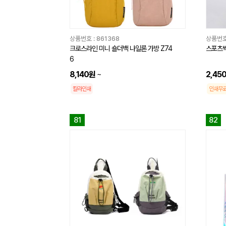
상품번호 :
861368
상품번호
크로스라인 미니 숄더백 나일론 가방 Z74
스포츠쌕(
6
8,140원
~
2,45
칼라인쇄
인쇄무
81
82