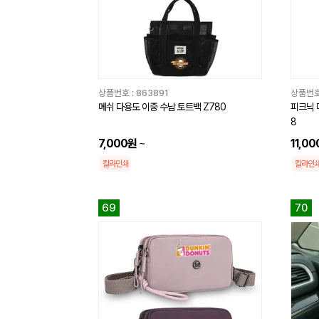
상품번호 :
863891
상품번호
메쉬 다용도 이중 수납 토트백 Z780
피크닉 
8
7,000원
~
11,0
칼라인쇄
칼라인
69
70