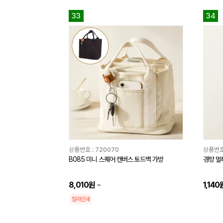
33
34
상품번호 :
720070
상품번호
B085 미니 스퀘어 캔버스 토드백 가방
경량 멀티
8,010원
~
1,140
칼라인쇄