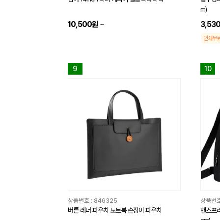
m)
10,500원
~
3,53
인쇄무
9
10
상품번호 :
846325
상품번호
버튼 레더 파우치 노트북 손잡이 파우치
핸즈프리 크로스백 -