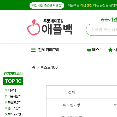
애플백은
직접 생산
하는 공장을 운영하
직접 생산 증명원 확인
공공기관
주문제작공장
베스트
시
전체 카테고리
홈
베스트 100
인기카테고리
TOP 10
1
에코백
전체
2
리유저블백
3
보온보냉백
타포린가방
보
4
종이쇼핑백
5
부직포가방