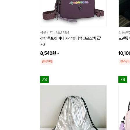
상품번호 :
863884
상품번호
경량 투포켓 미니 사각 숄더백 크로스백 Z7
모던룩 
76
8,540원
~
10,1
칼라인쇄
칼라인
73
74