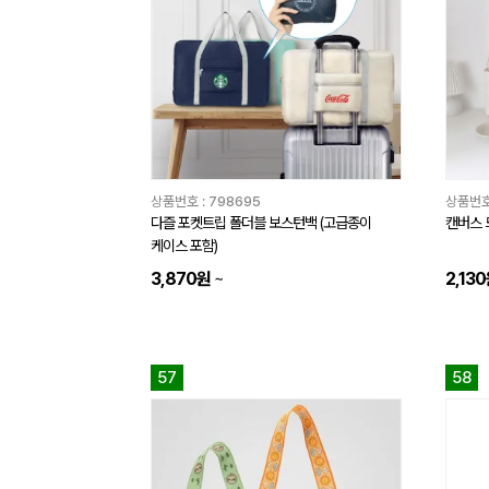
상품번호 :
798695
상품번호
다즐 포켓트립 폴더블 보스턴백 (고급종이
캔버스 
케이스 포함)
3,870원
~
2,13
57
58