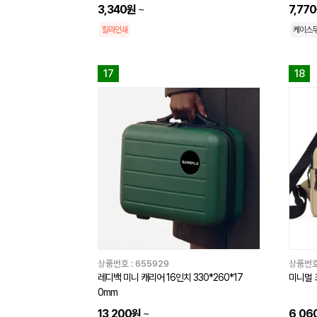
3,340원
~
7,77
칼라인쇄
케이스
17
18
상품번호 :
655929
상품번호
레디백 미니 캐리어 16인치 330*260*17
미니멀 
0mm
13,200원
~
6,06