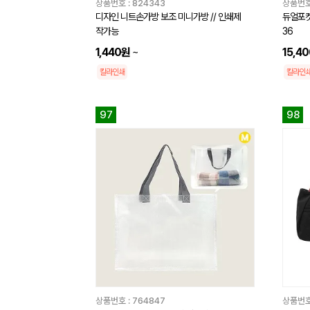
상품번호 :
824343
상품번호
디자인 니트손가방 보조 미니가방 // 인쇄제
듀얼포켓
작가능
36
1,440원
~
15,4
칼라인쇄
칼라인
97
98
상품번호 :
764847
상품번호