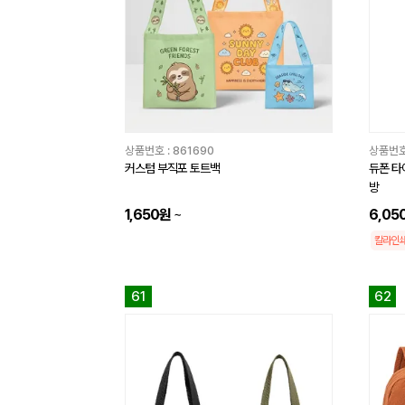
상품번호 :
861690
상품번호
커스텀 부직포 토트백
듀폰 타
방
1,650원
~
6,05
칼라인
61
62