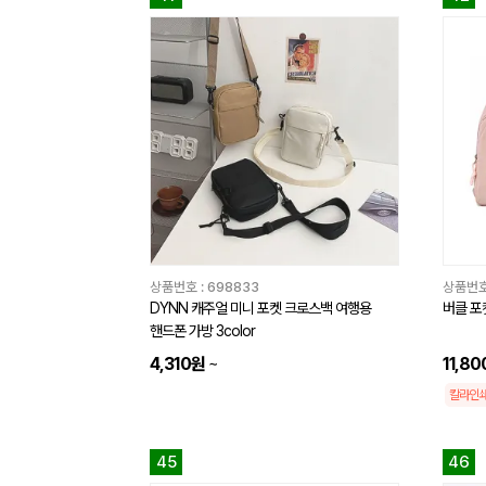
상품번호 :
698833
상품번호
DYNN 캐주얼 미니 포켓 크로스백 여행용
버클 포
핸드폰 가방 3color
4,310원
~
11,8
칼라인
45
46