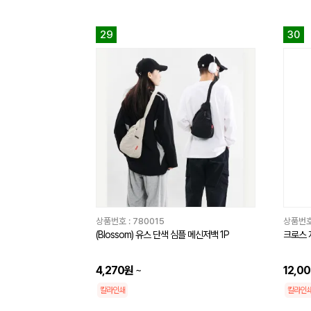
29
30
상품번호 :
780015
상품번호
(Blossom) 유스 단색 심플 메신저백 1P
크로스 
4,270원
~
12,0
칼라인쇄
칼라인