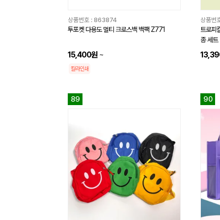
상품번호 :
863874
상품번호
투포켓 다용도 멀티 크로스백 백팩 Z771
트로피칼
종 세트
15,400원
~
13,3
칼라인쇄
89
90