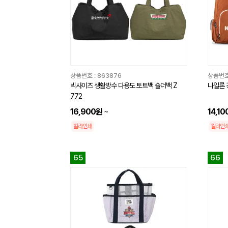
상품번호 :
863876
상품번호
빅사이즈 생활방수 다용도 토트백 숄더백 Z
나일론 
772
16,900원
~
14,1
칼라인쇄
칼라인
65
66