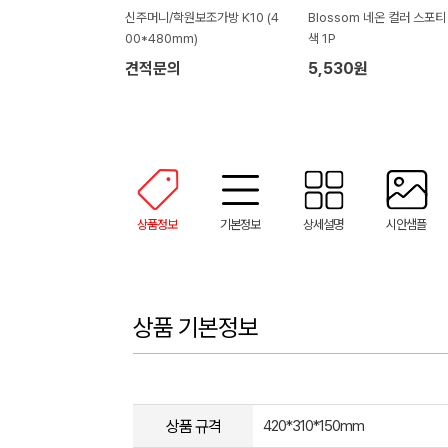
신주머니/학원보조가방 K10 (4
Blossom 네온 컬러 스포티
00*480mm)
색 1P
견적문의
5,530원
상품정보
기본정보
상세설명
시안샘플
상품 기본정보
상품 규격
420*310*150mm