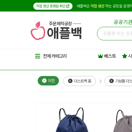
애플백은
직접 생산
하는 공장을 운영하
직접 생산 증명원 확인
공공기관
주문제작공장
베스트
시
전체 카테고리
이전
더스트백 홈
기성품 더