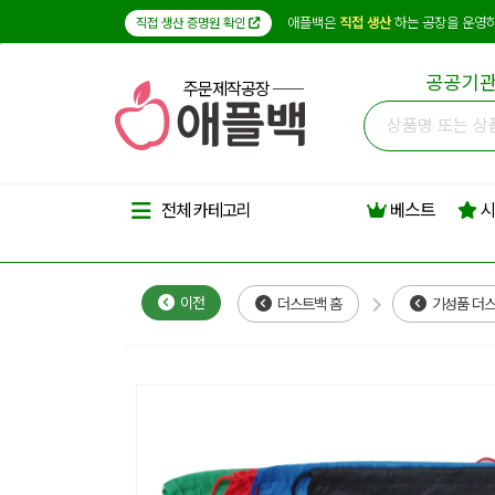
애플백은
직접 생산
하는 공장을 운영하
직접 생산 증명원 확인
공공기관
주문제작공장
베스트
시
전체 카테고리
이전
더스트백 홈
기성품 더