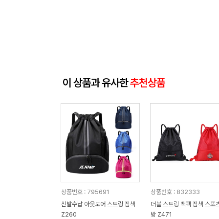
이 상품과 유사한
추천상품
상품번호 : 795691
상품번호 : 832333
신발수납 아웃도어 스트링 짐색
더블 스트링 백팩 짐색 스포츠
Z260
방 Z471