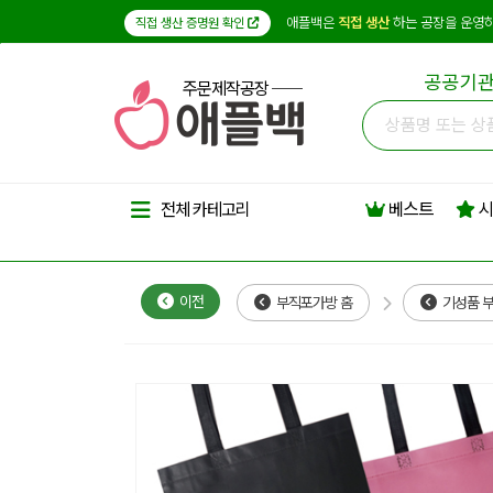
애플백은
직접 생산
하는 공장을 운영하
직접 생산 증명원 확인
공공기관
주문제작공장
베스트
시
전체 카테고리
이전
부직포가방 홈
기성품 