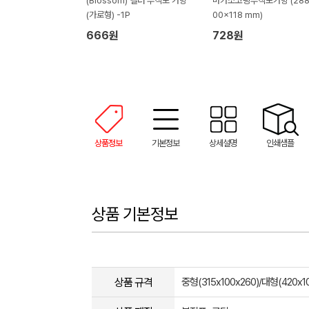
(Blossom) 컬러 부직포 가방
마카소코팅부직포가방 (288
(가로형) -1P
00x118 mm)
666원
728원
상품정보
기본정보
상세설명
인쇄샘플
상품 기본정보
상품 규격
중형(315x100x260)/대형(420x1