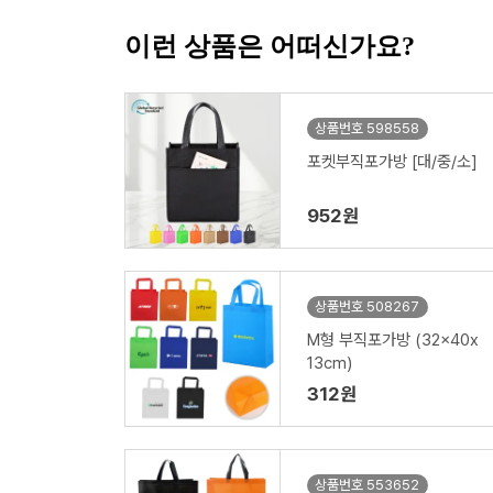
이런 상품은 어떠신가요?
상품번호 598558
포켓부직포가방 [대/중/소]
952원
상품번호 508267
M형 부직포가방 (32x40x
13cm)
312원
상품번호 553652