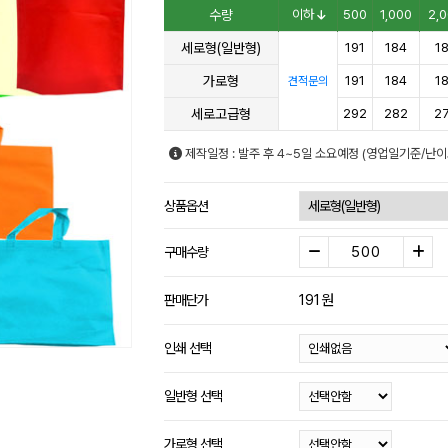
수량
이하
500
1,000
2,
세로형(일반형)
191
184
1
가로형
191
184
1
견적문의
세로고급형
292
282
2
제작일정 : 발주 후 4~5일 소요예정 (영업일기준/난이
상품옵션
구매수량
191
원
판매단가
인쇄 선택
일반형 선택
가로형 선택