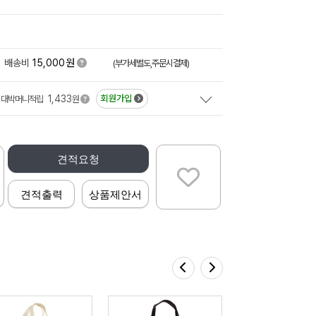
원
배송비
15,000
(부가세별도,주문시결제)
1,433
회원가입
대박머니적립
원
견적요청
견적출력
상품제안서