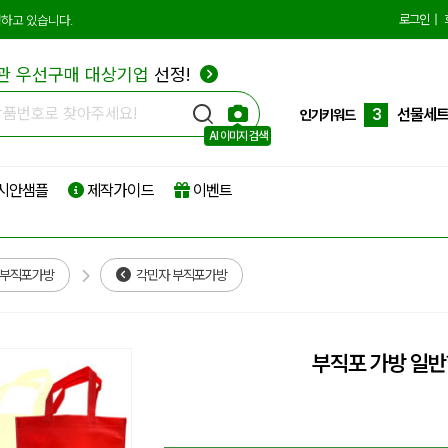
10
더스트
로그인
|
하고 있습니다.
1
에코백
관 우선구매 대상기업
선정!
2
종이쇼
3
선물세
인기키워드
AI 이미지 검색
4
부직포
시안샘플
제작가이드
이벤트
5
타포린
6
리유저
7
파우치
 부직포가방
각민자 부직포가방
8
보온보
9
친환경
부직포 가방 일
10
더스트
1
에코백