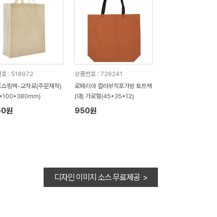
호 : 518972
상품번호 : 726241
쇼핑백-교차로(주문제작)
로페리아 컬러부직포가방 토트백
0*100*380mm)
(대) 가로형(45*35*12)
60원
950원
디자인 이미지 소스 무료제공 >