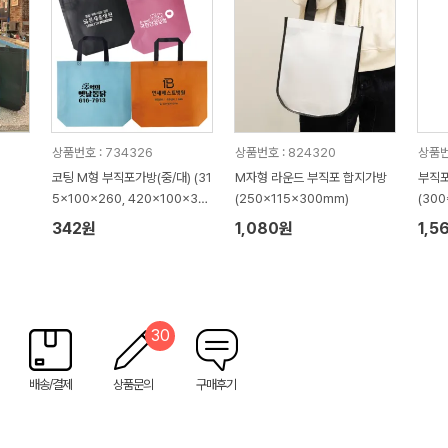
상품번호 : 734326
상품번호 : 824320
상품번
코팅 M형 부직포가방(중/대) (31
M자형 라운드 부직포 합지가방
부직포
5x100x260, 420x100x32
(250x115x300mm)
(30
0mm)
342원
1,080원
1,5
30
배송/결제
상품문의
구매후기