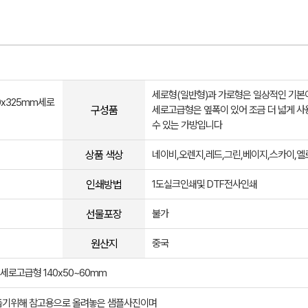
세로형(일반형)과 가로형은 일상적인 기본
0x325mm세로
구성품
세로고급형은 옆폭이 있어 조금 더 넓게 사
수 있는 가방입니다
상품 색상
네이비,오렌지,레드,그린,베이지,스카이,엘
인쇄방법
1도실크인쇄및 DTF전사인쇄
선물포장
불가
원산지
중국
 세로고급형 140x50~60mm
돕기위해 참고용으로 올려놓은 샘플사진이며