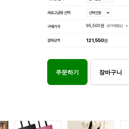
세로고급형 선택
95,500
원
+
(부가세별도)
구매가격
121,550
결제금액
원
주문하기
장바구니