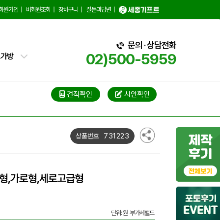
백
회원가입
|
비회원조회
|
장바구니
|
질문과답변
|
핑백
문의 · 상담전화
02)500-5959
트가방
가방
가방
견적확인
시안확인
블백
731223
상품번호
냉백
가방
반형,가로형,세로고급형
백
단위: 원 부가세별도