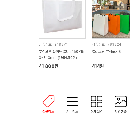
상품번호 : 249874
상품번호 : 783824
부직포백 화이트 특대 (450*15
컬러코팅 부직포가방
0*340mm)(1묶음:50장)
41,800원
414원
상품정보
기본정보
상세설명
시안샘플