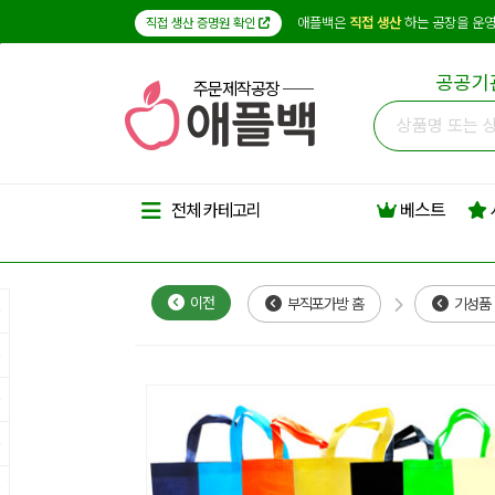
애플백은
직접 생산
하는 공장을 운영
직접 생산 증명원 확인
공공기
주문제작공장
베스트
전체 카테고리
이전
부직포가방 홈
기성품