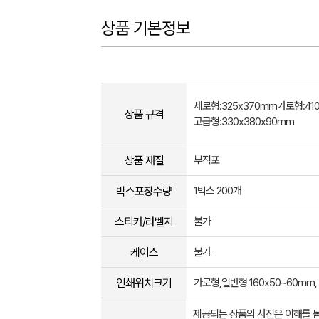
상품 기본정보
세로형:325x370mm가로형:41
상품 규격
고급형:330x380x90mm
상품 재질
부직포
박스포장수량
1박스 200개
스티커/라벨지
불가
케이스
불가
인쇄위치크기
가로형,일반형 160x50~60mm,
제공되는 상품의 사진은 이해를 