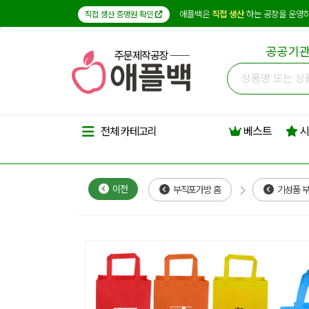
애플백은
직접 생산
하는 공장을 운영하
직접 생산 증명원 확인
공공기관
주문제작공장
베스트
시
전체 카테고리
이전
부직포가방 홈
기성품 