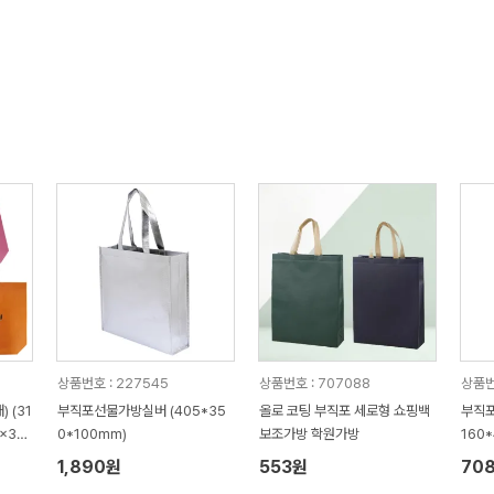
상품번호 : 227545
상품번호 : 707088
상품번
 (31
부직포선물가방실버 (405*35
올로 코팅 부직포 세로형 쇼핑백
부직포
0x32
0*100mm)
보조가방 학원가방
160
1,890원
553원
70