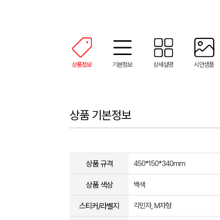
상품정보
기본정보
상세설명
시안샘플
상품 기본정보
상품 규격
450*150*340mm
상품 색상
백색
스티커/라벨지
각민자, M자형