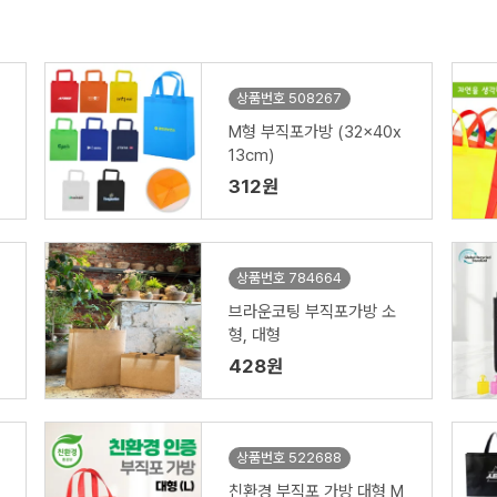
상품번호 508267
M형 부직포가방 (32x40x
13cm)
312원
상품번호 784664
브라운코팅 부직포가방 소
형, 대형
428원
상품번호 522688
친환경 부직포 가방 대형 M