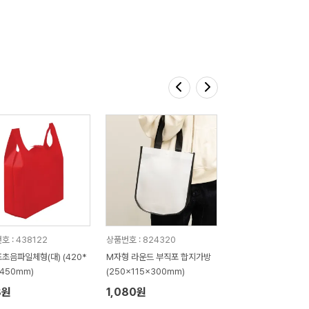
호 : 438122
상품번호 : 824320
초음파일체형(대) (420*
M자형 라운드 부직포 합지가방
*450mm)
(250x115x300mm)
8원
1,080원