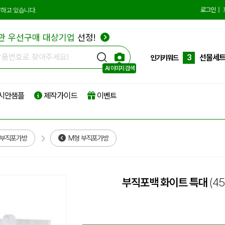
10
더스트
로그인
|
하고 있습니다.
1
에코백
관 우선구매 대상기업
선정!
2
종이쇼
3
선물세
인기키워드
AI 이미지 검색
4
부직포
시안샘플
제작가이드
이벤트
5
타포린
6
리유저
7
파우치
 부직포가방
M형 부직포가방
8
보온보
9
친환경
부직포백 화이트 특대
(4
10
더스트
1
에코백