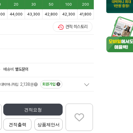
0
20
30
50
100
200
800
44,000
43,300
42,800
42,300
41,800
견적 히스토리
+
배송비
별도문의
2,138
회원가입
대박머니적립
원
견적요청
견적출력
상품제안서