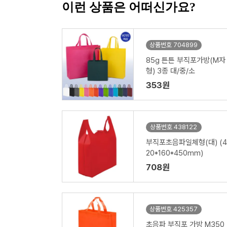
이런 상품은 어떠신가요?
상품번호 704899
85g 튼튼 부직포가방(M자
형) 3종 대/중/소
353원
상품번호 438122
부직포초음파일체형(대) (4
20*160*450mm)
708원
상품번호 425357
초음파 부직포 가방 M350