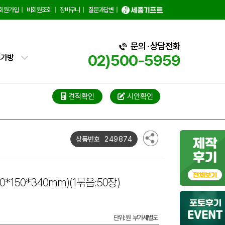
백
회원가입
|
비회원조회
|
장바구니
|
질문과답변
|
핑백
문의 · 상담전화
02)500-5959
트가방
가방
가방
견적확인
시안확인
블백
249874
상품번호
냉백
가방
50*150*340mm)
(1묶음:50장)
백
단위: 원 부가세별도