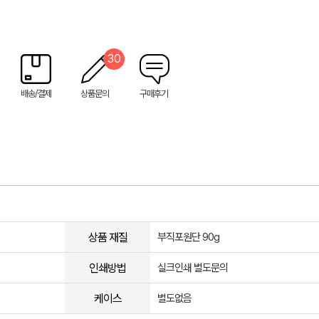
30
배송/결제
상품문의
구매후기
상품 재질
부직포원단 90g
인쇄방법
실크인쇄 별도문의
케이스
별도없음