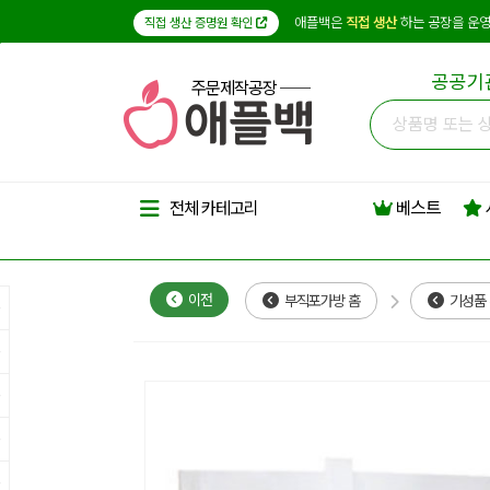
애플백은
직접 생산
하는 공장을 운영
직접 생산 증명원 확인
공공기
주문제작공장
베스트
전체 카테고리
이전
부직포가방 홈
기성품