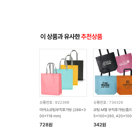
이 상품과 유사한
추천상품
상품번호 : 822398
상품번호 : 734326
마카소코팅부직포가방 (288x3
코팅 M형 부직포가방(중/대)
00x118 mm)
5x100x260, 420x10
0mm)
728원
342원