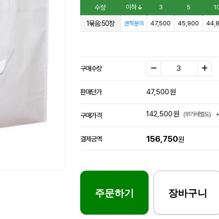
수량
이하
3
5
1
1묶음:50장
47,500
45,900
44,
견적문의
구매수량
47,500
원
판매단가
142,500
원
(부가세별도)
구매가격
156,750
결제금액
원
주문하기
장바구니