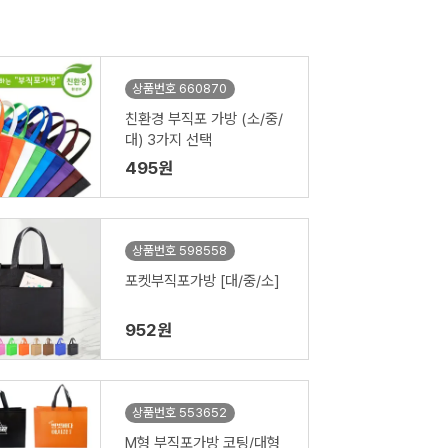
상품번호 660870
친환경 부직포 가방 (소/중/
대) 3가지 선택
495원
상품번호 598558
포켓부직포가방 [대/중/소]
952원
상품번호 553652
M형 부직포가방 코팅/대형