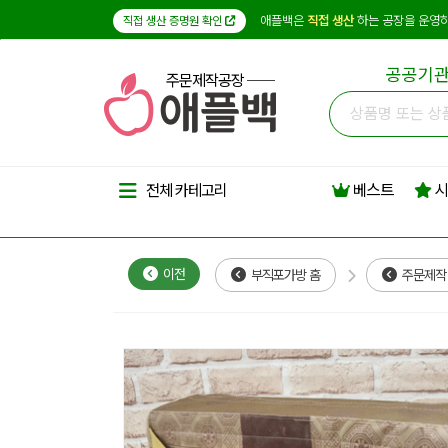
애플백은
직접 생산
하는 공장을 운영하
직접 생산 증명원 확인
공공기관
주문제작공장
베스트
시
전체 카테고리
이전
부직포가방 홈
주문제작