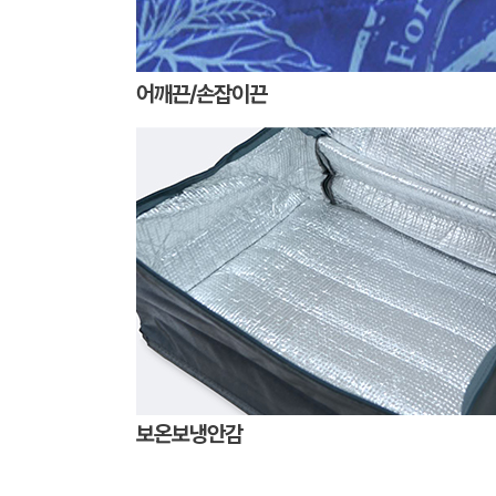
어깨끈/손잡이끈
보온보냉안감