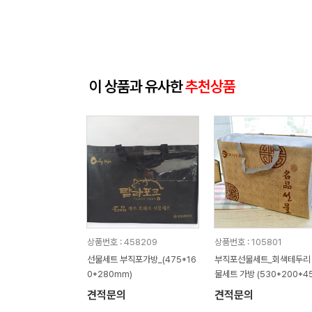
이 상품과 유사한
추천상품
상품번호 : 458209
상품번호 : 105801
선물세트 부직포가방_(475*16
부직포선물세트_회색테두리
0*280mm)
물세트 가방 (530*200*4
mm)
견적문의
견적문의