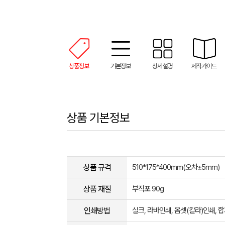
상품정보
기본정보
상세설명
제작가이드
상품 기본정보
상품 규격
510*175*400mm(오차±5mm​)
상품 재질
부직포 90g
인쇄방법
실크, 라바인쇄, 옵셋(칼라)인쇄,