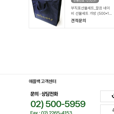
상품번호 123231
부직포선물세트_깔끔 네이
비 선물세트 가방 (500*16
0*350mm)
견적문의
애플백 고객센터
문의 · 상담전화
02) 500-5959
Fax : 02) 2265-4153