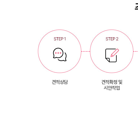
견적상담
견적확정 및
시안작업