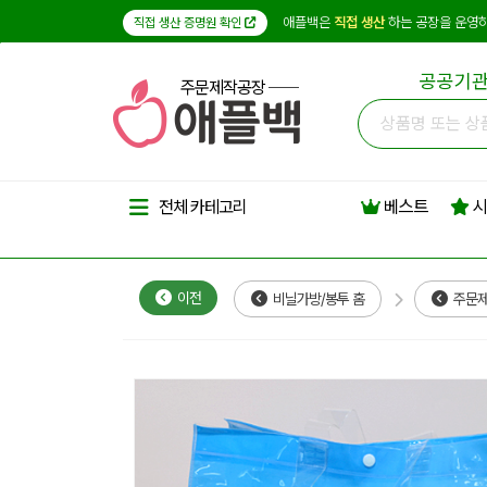
애플백은
직접 생산
하는 공장을 운영하
직접 생산 증명원 확인
공공기관
주문제작공장
베스트
시
전체 카테고리
이전
비닐가방/봉투 홈
주문제