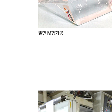
밑면 M형가공