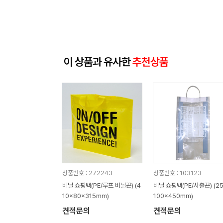
이 상품과 유사한
추천상품
상품번호 : 272243
상품번호 : 103123
비닐 쇼핑백(PE/루프 비닐끈) (4
비닐 쇼핑백(PE/사출끈) (25
10x80x315mm)
100x450mm)
견적문의
견적문의