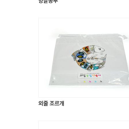
양날봉투
외줄 조르개