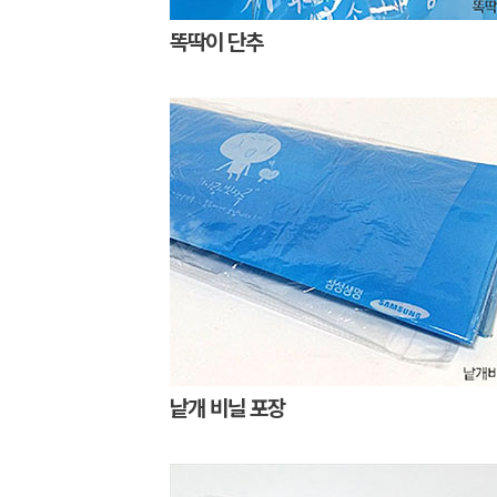
똑딱이 단추
낱개 비닐 포장