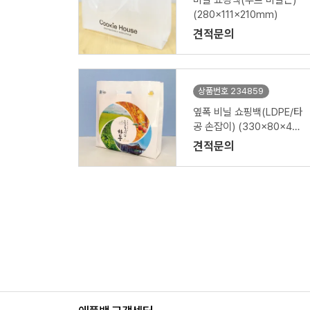
비닐 쇼핑백(루프 비닐끈)
(280x111x210mm)
견적문의
상품번호 234859
옆폭 비닐 쇼핑백(LDPE/타
공 손잡이) (330x80x40
0mm)
견적문의