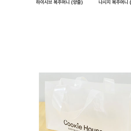
하이시브 복주머니 (양줄)
나시지 복주머니 