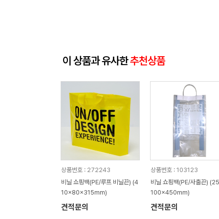
이 상품과 유사한
추천상품
상품번호 : 272243
상품번호 : 103123
비닐 쇼핑백(PE/루프 비닐끈) (4
비닐 쇼핑백(PE/사출끈) (25
10x80x315mm)
100x450mm)
견적문의
견적문의