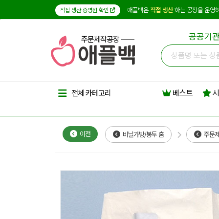
애플백은
직접 생산
하는 공장을 운영하
직접 생산 증명원 확인
공공기관
주문제작공장
베스트
시
전체 카테고리
이전
비닐가방/봉투 홈
주문제