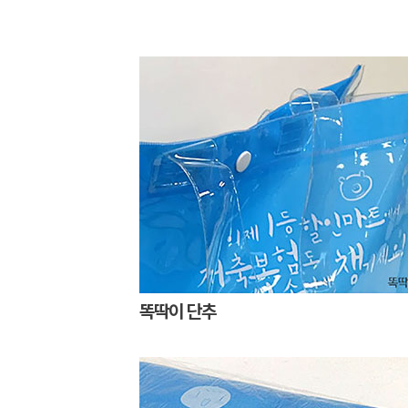
똑딱이 단추