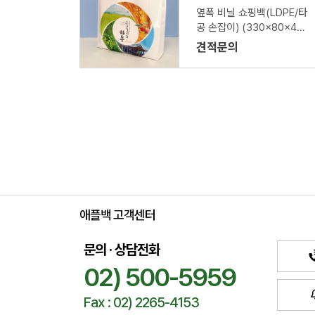
옆폭 비닐 쇼핑백(LDPE/타
공 손잡이) (330x80x40
0mm)
견적문의
애플백 고객센터
문의 · 상담전화
02) 500-5959
Fax : 02) 2265-4153