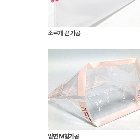
조르개 끈 가공
밑면 M형가공