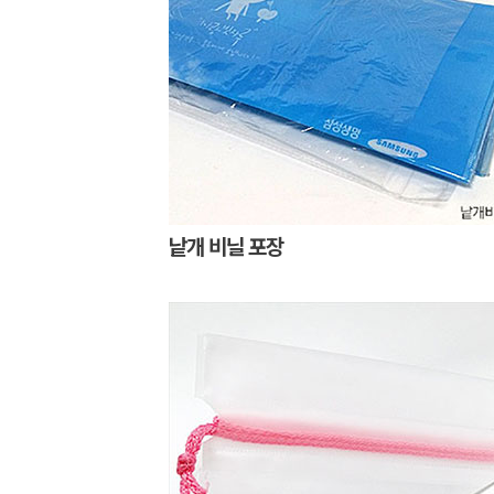
낱개 비닐 포장