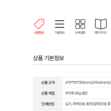
상품정보
기본정보
상세설명
제작가이드
상품 기본정보
상품 규격
470*115*350mm(오차±5mm​)​
상품 재질
부직포 90g 원단
인쇄방법
실크, 라바인쇄, 옵셋(칼라)인쇄,