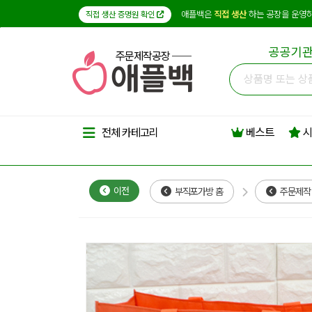
애플백은
직접 생산
하는 공장을 운영하
직접 생산 증명원 확인
공공기관
주문제작공장
베스트
시
전체 카테고리
이전
부직포가방 홈
주문제작