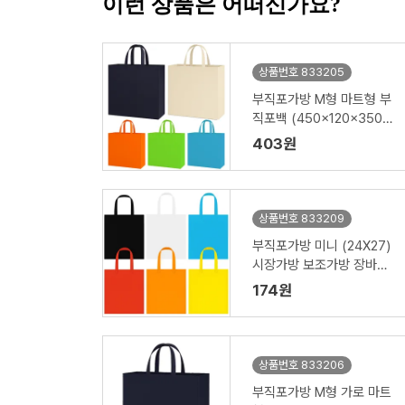
이런 상품은 어떠신가요?
상품번호 833205
부직포가방 M형 마트형 부
직포백 (450x120x350m
m)
403원
상품번호 833209
부직포가방 미니 (24X27)
시장가방 보조가방 장바구
니 // 인쇄제작가능
174원
상품번호 833206
부직포가방 M형 가로 마트