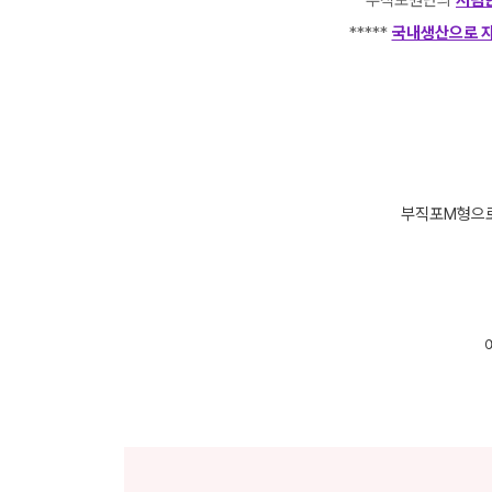
***** 부직포원단의
저렴한
*****
국내생산으로 
부직포M형으로