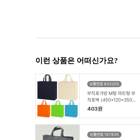
이런 상품은 어떠신가요?
상품번호 833205
부직포가방 M형 마트형 부
직포백 (450x120x350m
m)
403원
상품번호 167835