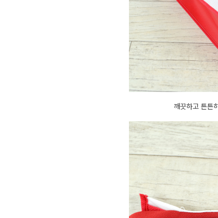
깨끗하고 튼튼하