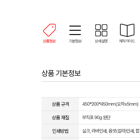
상품정보
기본정보
상세설명
제작가이드
상품 기본정보
상품 규격
450*200*450mm(오차±5mm)
상품 재질
부직포 90g 원단
인쇄방법
실크, 라바인쇄, 옵셋(칼라)인쇄,