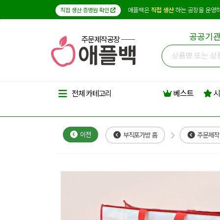
애플백은
직접 생산
하는 공장을 운영하
직접 생산 증명원 확인
공공기관
주문제작공장
베스트
시
전체 카테고리
이전
부직포가방 홈
주문제작