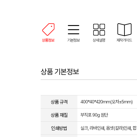
상품정보
기본정보
상세설명
제작가이드
상품 기본정보
상품 규격
400*40*420mm(오차±5mm)
상품 재질
부직포 90g 원단
인쇄방법
실크, 라바인쇄, 옵셋(칼라)인쇄,