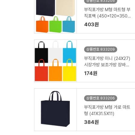
상품번호 833205
부직포가방 M형 마트형 부
직포백 (450x120x350m
m)
403원
상품번호 833209
부직포가방 미니 (24X27)
시장가방 보조가방 장바구
니 // 인쇄제작가능
174원
상품번호 833206
부직포가방 M형 가로 마트
형 (41X31.5X11)
384원