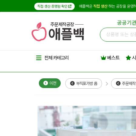
애플백은
직접 생산
하는 공장을 운영하
직접 생산 증명원 확인
공공기관
주문제작공장
베스트
시
전체 카테고리
이전
부직포가방 홈
주문제작