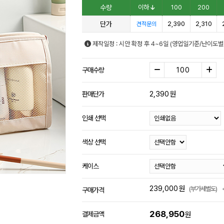
수량
이하
100
200
단가
2,390
2,310
견적문의
제작일정 : 시안 확정 후 4~6일 (영업일기준/난이도별
구매수량
2,390
원
판매단가
인쇄 선택
색상 선택
케이스
239,000
원
(부가세별도)
구매가격
268,950
결제금액
원