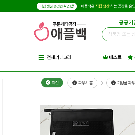
애플백은
직접 생산
하는 공장을 운영
직접 생산 증명원 확인
공공기
주문제작공장
베스트
전체 카테고리
이전
파우치 홈
기성품 파