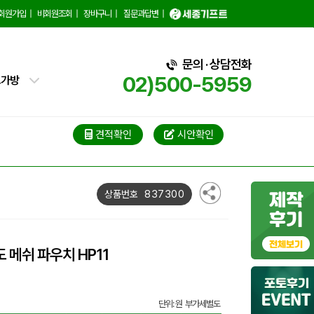
회원가입
|
비회원조회
|
장바구니
|
질문과답변
|
핑백
문의 · 상담전화
트가방
02)500-5959
가방
가방
견적확인
시안확인
블백
837300
상품번호
냉백
가방
 메쉬 파우치 HP11
백
단위: 원 부가세별도