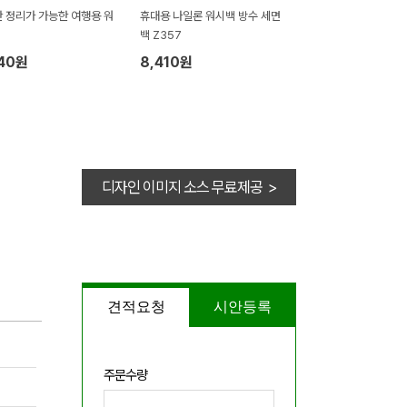
 정리가 가능한 여행용 워
휴대용 나일론 워시백 방수 세면
백 Z357
840원
8,410원
디자인 이미지 소스 무료제공 >
견적요청
시안등록
주문수량