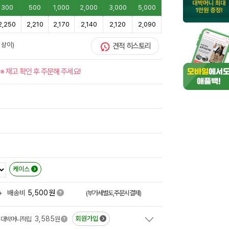
300
500
1,000
2,000
3,000
5,000
2,250
2,210
2,170
2,140
2,120
2,090
 상이)
견적 히스토리
※ 재고 확인 후 주문해 주세요!
케이스
원
+
배송비
5,500
(부가세별도,주문시결제)
3,585
회원가입
대박머니적립
원