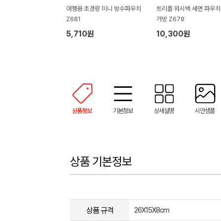
여행용 초경량 미니 방수파우치
트리플 워시백 세면 파우치
Z681
가방 Z678
5,710원
10,300원
상품정보
기본정보
상세설명
시안샘플
상품 기본정보
상품 규격
26X15X8cm