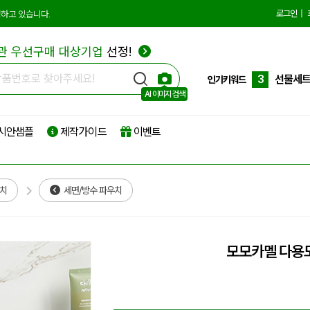
로그인
|
하고 있습니다.
1
에코백
2
종이쇼
관 우선구매 대상기업
선정!
3
선물세
인기키워드
AI 이미지 검색
4
부직포
5
타포린
시안샘플
제작가이드
이벤트
6
리유저
7
파우치
우치
세면/방수 파우치
8
보온보
9
친환경
모모카멜 다용도
10
더스트
1
에코백