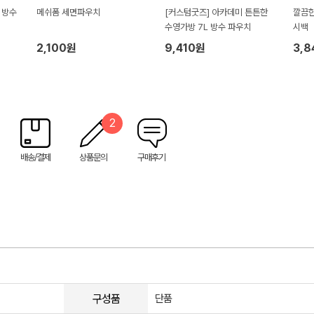
 방수
메쉬폼 세면파우치
[커스텀굿즈] 아카데미 튼튼한
깔끔한
수영가방 7L 방수 파우치
시백
2,100원
9,410원
3,
2
배송/결제
상품문의
구매후기
구성품
단품