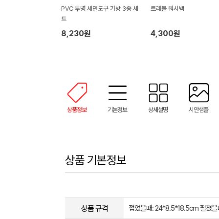
PVC 투명 세면도구 가방 3종 세
트래블 워시백
트
8,230원
4,300원
상품정보
기본정보
상세설명
시안샘플
상품 기본정보
상품 규격
접었을때: 24*8.5*18.5cm 펼쳤을때