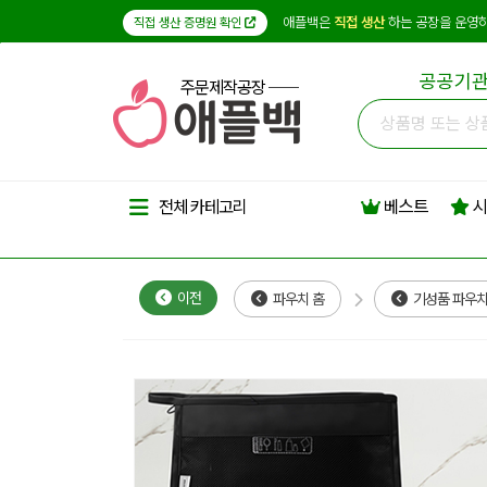
애플백은
직접 생산
하는 공장을 운영하
직접 생산 증명원 확인
공공기관
주문제작공장
베스트
시
전체 카테고리
이전
파우치 홈
기성품 파우