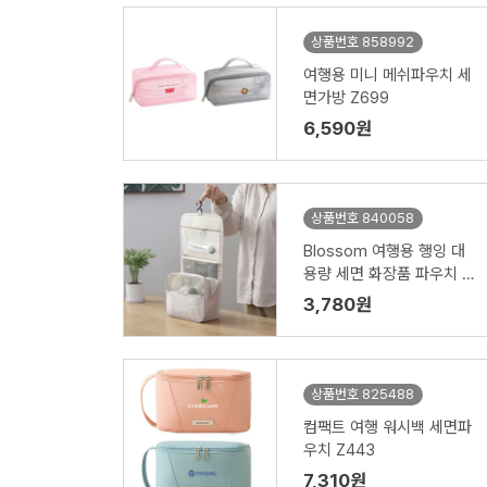
상품번호 858992
여행용 미니 메쉬파우치 세
면가방 Z699
6,590원
상품번호 840058
Blossom 여행용 행잉 대
용량 세면 화장품 파우치 1
P
3,780원
상품번호 825488
컴팩트 여행 워시백 세면파
우치 Z443
7,310원