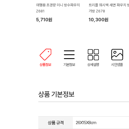
여행용 초경량 미니 방수파우치
트리플 워시백 세면 파우치 
Z681
가방 Z678
5,710원
10,300원
상품정보
기본정보
상세설명
시안샘플
상품 기본정보
상품 규격
26X15X8cm