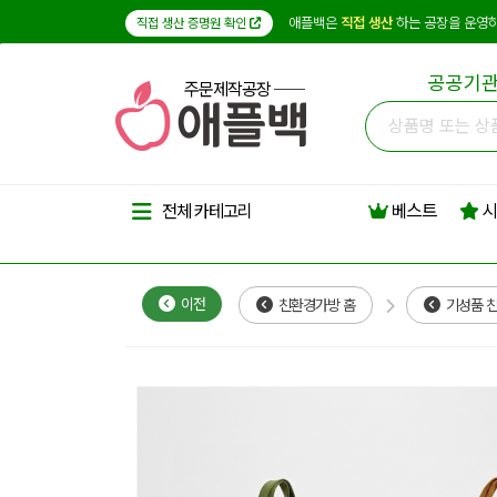
애플백은
직접 생산
하는 공장을 운영하
직접 생산 증명원 확인
공공기관
주문제작공장
베스트
시
전체 카테고리
이전
친환경가방 홈
기성품 